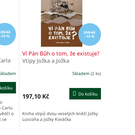
179 Kč
219 Kč
–10 %
–10 %
Ví Pán Bůh o tom, že existuje?
arla
Vtipy Jožka a Jožka
Skladem
Skladem
(2 ks)
košíku
Do košíku
197,10 Kč
ho
 Carlu
vědčí o
Kniha vtipů dvou veselých kněží Jožky
t se
Luscoňa a Jožky Kováčka