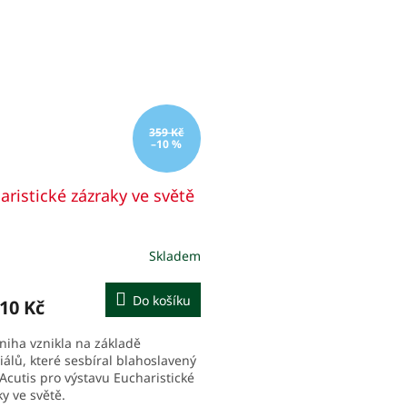
359 Kč
–10 %
aristické zázraky ve světě
Skladem
ěrné
cení
ktu
Do košíku
10 Kč
kniha vznikla na základě
iálů, které sesbíral blahoslavený
 Acutis pro výstavu Eucharistické
iček.
ky ve světě.