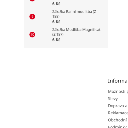
6 Kč
Záložka Ranní modlitba (Z
188)
6 Kč
Záložka Modlitba Magnificat
(Z 187)
6 Kč
Z
á
p
a
t
Informa
í
Možnosti 
Slevy
Doprava a
Reklamac
Obchodní
Podmínky 