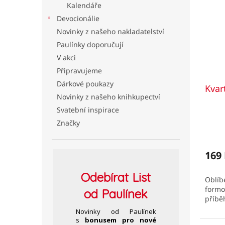
p
p
Kalendáře
l
i
r
Devocionálie
s
o
Novinky z našeho nakladatelství
p
d
r
u
Paulínky doporučují
o
k
V akci
d
t
Připravujeme
u
ů
Dárkové poukazy
Kvart
k
Novinky z našeho knihkupectví
t
Svatební inspirace
ů
Značky
Prům
hodno
produ
je
169
5,0
z
Odebírat
List
Oblíb
5
formo
hvězd
od Paulínek
příbě
Novinky od Paulínek
s
bonusem pro nové