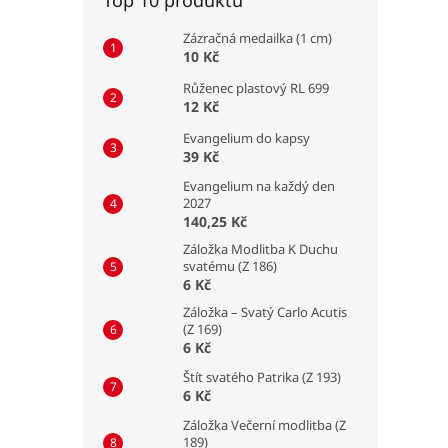
Zázračná medailka (1 cm)
10 Kč
Růženec plastový RL 699
12 Kč
Evangelium do kapsy
39 Kč
Evangelium na každý den
2027
140,25 Kč
Záložka Modlitba K Duchu
svatému (Z 186)
6 Kč
Záložka – Svatý Carlo Acutis
(Z 169)
6 Kč
Štít svatého Patrika (Z 193)
6 Kč
Záložka Večerní modlitba (Z
189)