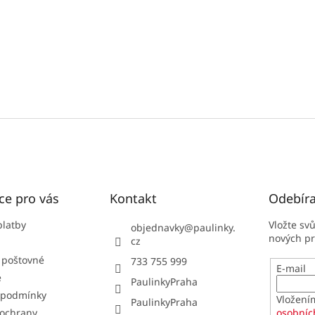
ce pro vás
Kontakt
Odebíra
platby
Vložte sv
objednavky
@
paulinky.
nových p
cz
 poštovné
733 755 999
E-mail
e
PaulinkyPraha
 podmínky
Vložení
PaulinkyPraha
ochrany
osobníc