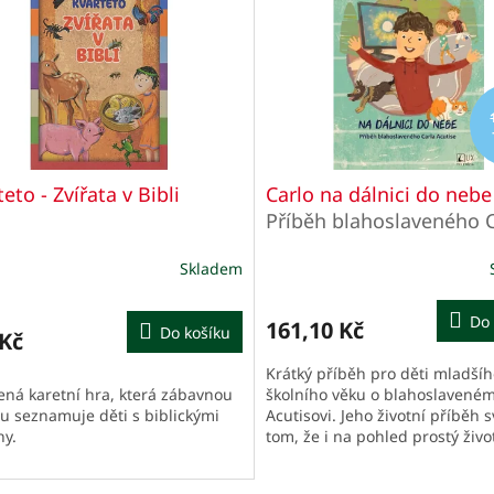
eto - Zvířata v Bibli
Carlo na dálnici do nebe
Příběh blahoslaveného C
Acutise
Skladem
ěrné
cení
ktu
Do 
161,10 Kč
Do košíku
 Kč
Krátký příběh pro děti mladší
ená karetní hra, která zábavnou
školního věku o blahoslaveném
u seznamuje děti s biblickými
Acutisovi. Jeho životní příběh s
iček.
hy.
tom, že i na pohled prostý živo
může stát „dálnicí do nebe“.