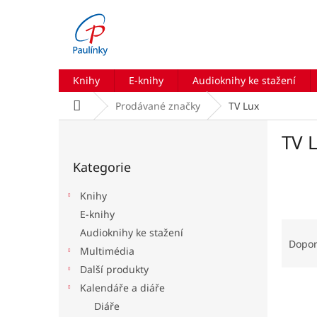
Přejít
na
obsah
Knihy
E-knihy
Audioknihy ke stažení
Domů
Prodávané značky
TV Lux
P
TV 
o
Přeskočit
s
Kategorie
kategorie
t
r
Knihy
a
E-knihy
n
Ř
Audioknihy ke stažení
n
a
Dopo
í
Multimédia
z
p
Další produkty
e
a
V
n
Kalendáře a diáře
n
ý
í
Diáře
e