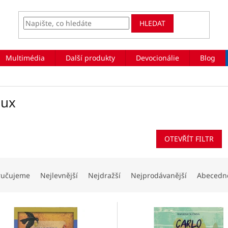
HLEDAT
Multimédia
Další produkty
Devocionálie
Blog
Lux
OTEVŘÍT FILTR
ručujeme
Nejlevnější
Nejdražší
Nejprodávanější
Abecedn