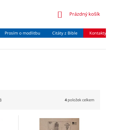
NÁKUPNÍ
Prázdný košík
KOŠÍK
Prosím o modlitbu
Citáty z Bible
Kontakty
Moje 
4
položek celkem
ě