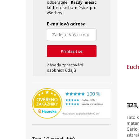
odběratele.
Každý měsíc
kód na knihu měsíce pro
všechny.
E-mailová adresa
Přihlásit se
Zásady zpracování
Euch
osobních údajů
Prům
hodno
produ
323,
je
5,0
Tato 
z
mater
5
Carlo
hvězd
zázra
Top 10 produktů