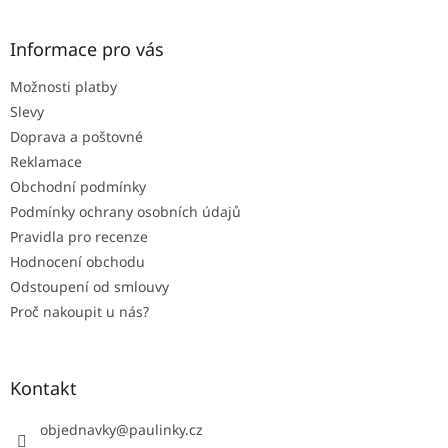
á
p
a
Informace pro vás
t
Možnosti platby
í
Slevy
Doprava a poštovné
Reklamace
Obchodní podmínky
Podmínky ochrany osobních údajů
Pravidla pro recenze
Hodnocení obchodu
Odstoupení od smlouvy
Proč nakoupit u nás?
Kontakt
objednavky
@
paulinky.cz