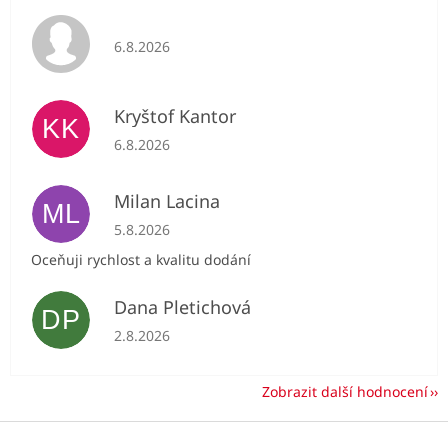
Hodnocení obchodu je 5 z 5 hvězdiček.
6.8.2026
Kryštof Kantor
KK
Hodnocení obchodu je 5 z 5 hvězdiček.
6.8.2026
Milan Lacina
ML
Hodnocení obchodu je 5 z 5 hvězdiček.
5.8.2026
Oceňuji rychlost a kvalitu dodání
Dana Pletichová
DP
Hodnocení obchodu je 5 z 5 hvězdiček.
2.8.2026
Zobrazit další hodnocení
Z