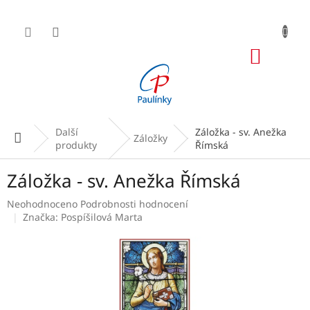
Přejít
na
obsah
NÁKUP
KOŠÍK
Další
Záložka - sv. Anežka
Domů
Záložky
produkty
Římská
Záložka - sv. Anežka Římská
Průměrné
Neohodnoceno
Podrobnosti hodnocení
hodnocení
Značka:
Pospíšilová Marta
produktu
je
0,0
z
5
hvězdiček.