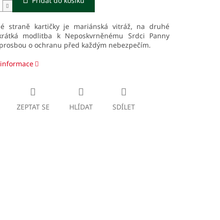
Přidat do košíku
é straně kartičky je mariánská vitráž, na druhé
krátká modlitba k Neposkvrněnému Srdci Panny
 prosbou o ochranu před každým nebezpečím.
 informace
ZEPTAT SE
HLÍDAT
SDÍLET