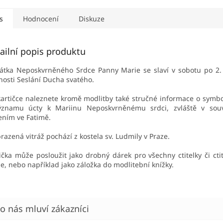
s
Hodnocení
Diskuze
ailní popis produktu
tka Neposkvrněného Srdce Panny Marie se slaví v sobotu po 2.
nosti Seslání Ducha svatého.
artičce naleznete kromě modlitby také stručné informace o symbo
ýznamu úcty k Mariinu Neposkvrněnému srdci, zvláště v souvi
ením ve Fatimě.
razená vitráž pochází z kostela sv. Ludmily v Praze.
ička může posloužit jako drobný dárek pro všechny ctitelky či cti
e, nebo například jako záložka do modlitební knížky.