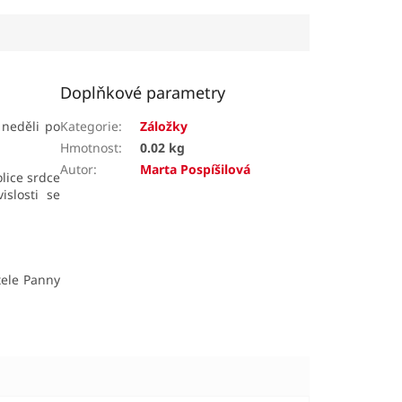
Doplňkové parametry
 neděli po
Kategorie
:
Záložky
Hmotnost
:
0.02 kg
Autor
:
Marta Pospíšilová
lice srdce
slosti se
tele Panny