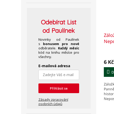
Odebírat
List
od Paulínek
Zálo
Novinky od Paulínek
Nepo
s
bonusem pro nové
Pann
odběratele.
Každý měsíc
kód na knihu měsíce pro
všechny.
6 Kč
E-mailová adresa
D
Zálož
Přihlásit se
Panně
histor
Nepos
Zásady zpracování
Panny
osobních údajů