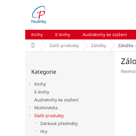
Přejít
na
obsah
Knihy
E-knihy
Audioknihy ke stažení
Domů
Další produkty
Záložky
Záložka 
P
Zál
o
Přeskočit
s
Kategorie
Průmě
Neoho
kategorie
t
hodnoc
r
produk
Knihy
a
je
E-knihy
n
0,0
Audioknihy ke stažení
z
n
5
í
Multimédia
hvězdič
p
Další produkty
a
Dárkové předměty
n
Hry
e