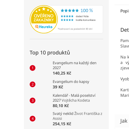
Popi
Det
Pamá
Slav
Top 10 produktů
Na k
a v
Evangelium na každý den
2027
zjev
140,25 Kč
Vyob
Evangelium do kapsy
39 Kč
Kart
Mari
Kalendář - Malá poselství
2027
Vojtěcha Kodeta
80,10 Kč
Svatý neklid
Život Františka z
Assisi
254,15 Kč