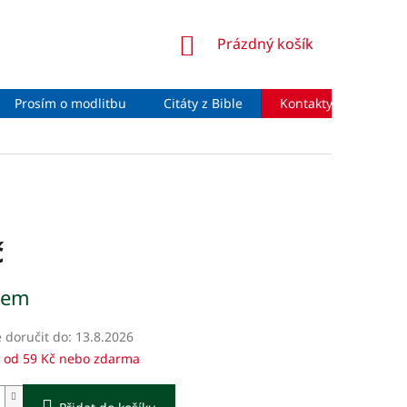
NÁKUPNÍ
Prázdný košík
KOŠÍK
Prosím o modlitbu
Citáty z Bible
Kontakty
Moje 
č
dem
doručit do:
13.8.2026
 od 59 Kč nebo zdarma