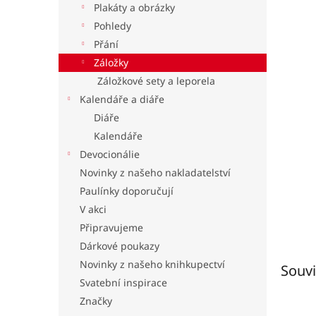
Plakáty a obrázky
l
Pohledy
Přání
Záložky
Záložkové sety a leporela
Kalendáře a diáře
Diáře
Kalendáře
Devocionálie
Novinky z našeho nakladatelství
Paulínky doporučují
V akci
Připravujeme
Dárkové poukazy
Novinky z našeho knihkupectví
Souvi
Svatební inspirace
Značky