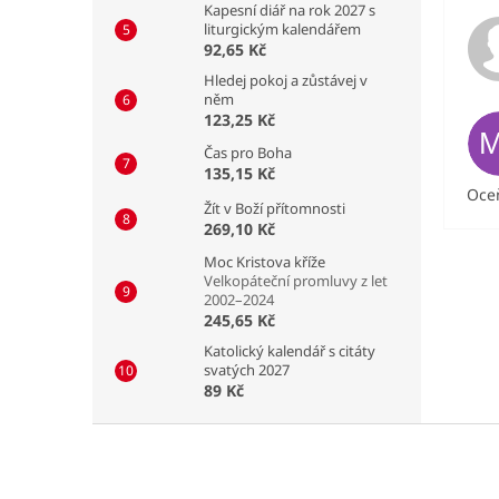
Kapesní diář na rok 2027 s
liturgickým kalendářem
92,65 Kč
Hledej pokoj a zůstávej v
něm
123,25 Kč
Čas pro Boha
135,15 Kč
Oceň
Žít v Boží přítomnosti
269,10 Kč
Moc Kristova kříže
Velkopáteční promluvy z let
2002–2024
245,65 Kč
Katolický kalendář s citáty
svatých 2027
89 Kč
Z
á
p