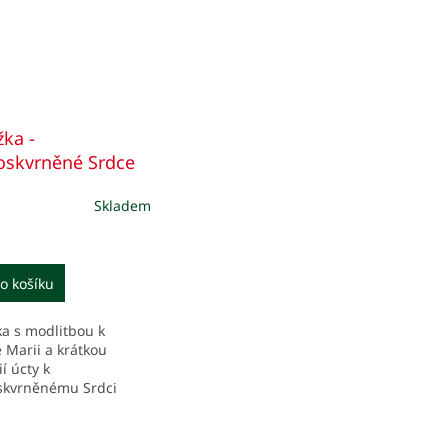
žka -
skvrněné Srdce
y Marie
Skladem
o košíku
ka s modlitbou k
 Marii a krátkou
ií úcty k
kvrněnému Srdci
 Marie.