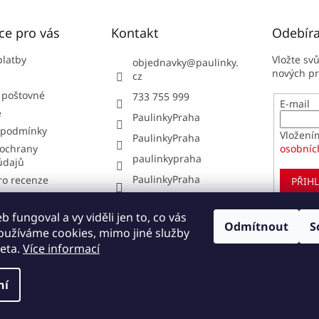
ce pro vás
Kontakt
Odebíra
platby
Vložte sv
objednavky
@
paulinky.
nových p
cz
 poštovné
733 755 999
E-mail
e
PaulinkyPraha
 podmínky
Vložení
PaulinkyPraha
ochrany
osobníc
paulinkypraha
údajů
PaulinkyPraha
ro recenze
PŘIHL
í obchodu
í od smlouvy
 fungoval a vy viděli jen to, co vás
Odmítnout
S
oužíváme cookies, mimo jiné služby
pit u nás?
eta.
Více informací
ní
ena.
Upravit nastavení cookies