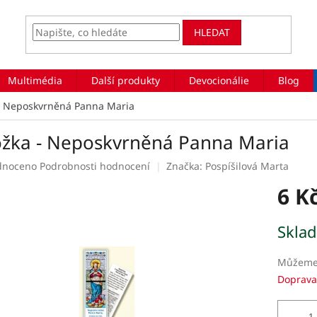
HLEDAT
Multimédia
Další produkty
Devocionálie
Blog
- Neposkvrněná Panna Maria
ožka - Neposkvrněná Panna Maria
rné
dnoceno
Podrobnosti hodnocení
Značka:
Pospíšilová Marta
ení
6 K
tu
Měrná
Skla
cena:
ek.
Můžeme 
Doprava