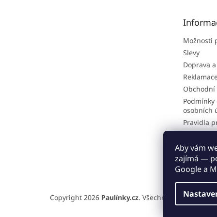
a
t
Informa
í
Možnosti 
Slevy
Doprava a
Reklamac
Obchodní
Podmínky 
osobních 
Pravidla p
Hodnocen
Odstoupen
Aby vám web
zajímá — p
Proč nakou
Google a M
Nastave
Copyright 2026
Paulínky.cz
. Všechna práva vyhraz