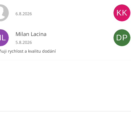
KK
Hodnocení obchodu je 5 z 5 hvězdiček.
6.8.2026
Milan Lacina
ML
DP
Hodnocení obchodu je 5 z 5 hvězdiček.
5.8.2026
uji rychlost a kvalitu dodání