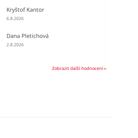
Kryštof Kantor
Hodnocení obchodu je 5 z 5 hvězdiček.
6.8.2026
Dana Pletichová
Hodnocení obchodu je 5 z 5 hvězdiček.
2.8.2026
Zobrazit další hodnocení