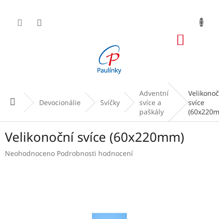
Přejít
na
obsah
NÁKUP
KOŠÍK
Adventní
Velikonoč
Domů
Devocionálie
Svíčky
svíce a
svíce
paškály
(60x220
Velikonoční svíce (60x220mm)
Průměrné
Neohodnoceno
Podrobnosti hodnocení
hodnocení
produktu
je
0,0
z
5
hvězdiček.