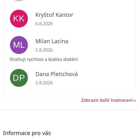
Kryštof Kantor
KK
Hodnocení obchodu je 5 z 5 hvězdiček.
6.8.2026
Milan Lacina
ML
Hodnocení obchodu je 5 z 5 hvězdiček.
5.8.2026
Oceňuji rychlost a kvalitu dodání
Dana Pletichová
DP
Hodnocení obchodu je 5 z 5 hvězdiček.
2.8.2026
Zobrazit další hodnocení
Z
á
p
a
Informace pro vás