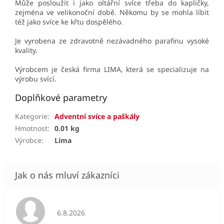
Může posloužit i jako oltářní svíce třeba do kapličky,
zejména ve velikonoční době. Někomu by se mohla líbit
též jako svíce ke křtu dospělého.
Je vyrobena ze zdravotně nezávadného parafinu vysoké
kvality.
Výrobcem je česká firma LIMA, která se specializuje na
výrobu svící.
Doplňkové parametry
Kategorie
:
Adventní svíce a paškály
Hmotnost
:
0.01 kg
Výrobce
:
Lima
Hodnocení obchodu je 5 z 5 hvězdiček.
6.8.2026