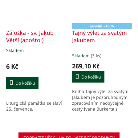
299 Kč
–10 %
Záložka - sv. Jakub
Tajný výlet za svatým
Větší (apoštol)
Jakubem
Skladem
Průměrné
Skladem
(3 ks)
hodnocení
produktu
269,10 Kč
6 Kč
je
5,0
Do košíku
z
Do košíku
5
Kniha Tajný výlet za svatým
hvězdiček.
Jakubem je pozoruhodným
Liturgická památka se slaví
zpracováním neobyčejné
25. července.
cesty Ivana Burkerta z
Hradce Králové do Santiaga
de Compostela ve
Španělsku.
ZOBRAZIT VŠECHNY SOUVISEJÍCÍ PRODUKTY