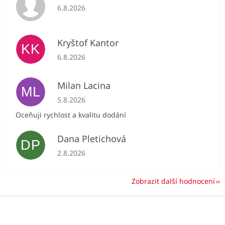
Hodnocení obchodu je 5 z 5 hvězdiček.
6.8.2026
Kryštof Kantor
KK
Hodnocení obchodu je 5 z 5 hvězdiček.
6.8.2026
Milan Lacina
ML
Hodnocení obchodu je 5 z 5 hvězdiček.
5.8.2026
Oceňuji rychlost a kvalitu dodání
Dana Pletichová
DP
Hodnocení obchodu je 5 z 5 hvězdiček.
2.8.2026
Zobrazit další hodnocení
Z
á
p