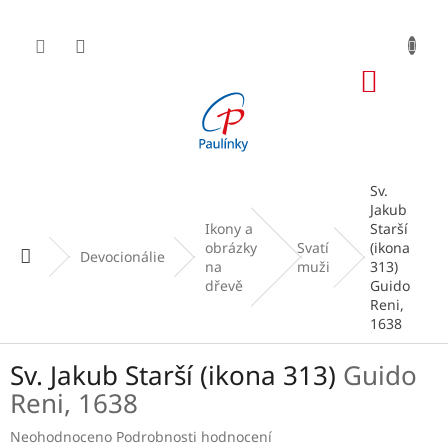
Přejít
na
obsah
NÁKUP
KOŠÍK
Sv.
Jakub
Ikony a
Starší
obrázky
Svatí
(ikona
Domů
Devocionálie
na
muži
313)
dřevě
Guido
Reni,
1638
Sv. Jakub Starší (ikona 313)
Guido
Reni, 1638
Průměrné
Neohodnoceno
Podrobnosti hodnocení