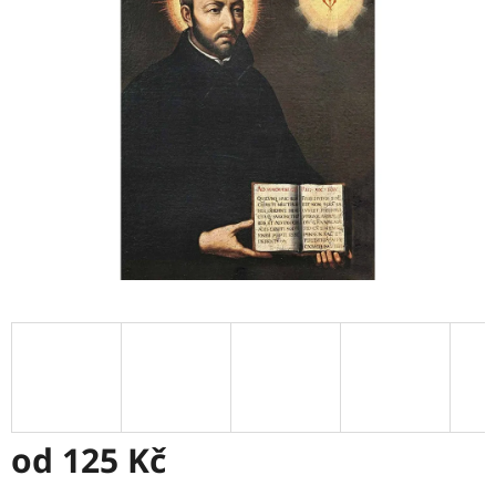
5
hvězdiček.
od
125 Kč