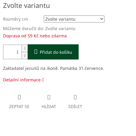
Měrná
Zvolte variantu
cena:
Rozměry cm
Můžeme doručit do:
Zvolte variantu
Doprava od 59 Kč nebo zdarma
Přidat do košíku
Zakladatel jezuitů na ikoně. Památka 31.července.
Detailní informace
ZEPTAT SE
HLÍDAT
SDÍLET