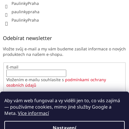
PaulinkyPraha
paulinkypraha
PaulinkyPraha
Odebírat newsletter
Vložte svůj e-mail a my vám budeme zasílat informace o nových
produktech na našem e-shopu.
E-mail
Vložením e-mailu souhlasíte s
podmínkami ochrany
osobních údajů
PŘIHLÁSIT SE
Aby vám web fungoval a vy viděli jen to, co vás zajímá
— používáme cookies, mimo jiné služby Google a
Meta.
Více informací
Vytvořil Shoptet
Nastavení