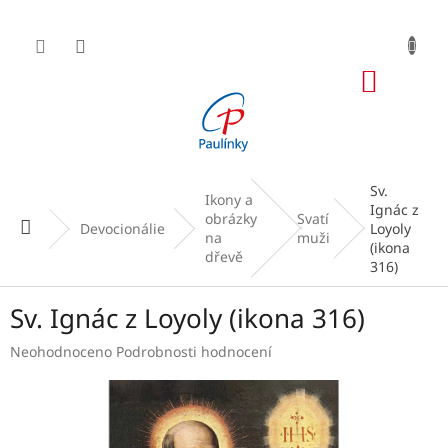
Přejít
na
obsah
NÁKUP
KOŠÍK
Sv.
Ikony a
Ignác z
obrázky
Svatí
Domů
Devocionálie
Loyoly
na
muži
(ikona
dřevě
316)
Sv. Ignác z Loyoly (ikona 316)
Průměrné
Neohodnoceno
Podrobnosti hodnocení
hodnocení
produktu
je
0,0
z