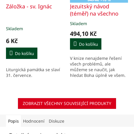
Záložka - sv. Ignác
Jezuitský návod
(téměř) na všechno
Skladem
Průměrné
Skladem
hodnocení
494,10 Kč
produktu
6 Kč
je
Do košíku
1,0
z
Do košíku
V knize nenajdeme řešení
5
všech problémů, ale
hvězdiček.
Liturgická památka se slaví
můžeme se naučit, jak
31. července.
hledat Boha úplně ve všem.
ZOBRAZIT VŠECHNY SOUVISEJÍCÍ PRODUKTY
Popis
Hodnocení
Diskuze