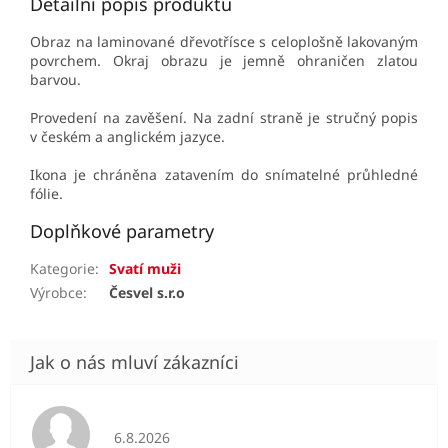
Detailní popis produktu
Obraz na laminované dřevotřísce s celoplošně lakovaným
povrchem. Okraj obrazu je jemně ohraničen zlatou
barvou.
Provedení na zavěšení. Na zadní straně je stručný popis
v českém a anglickém jazyce.
Ikona je chráněna zatavením do snímatelné průhledné
fólie.
Doplňkové parametry
Kategorie
:
Svatí muži
Výrobce
:
Česvel s.r.o
Hodnocení obchodu je 5 z 5 hvězdiček.
6.8.2026