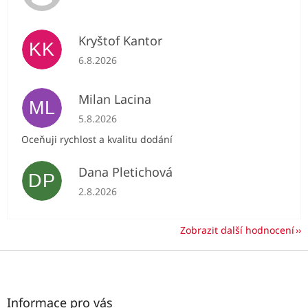
Kryštof Kantor
KK
Hodnocení obchodu je 5 z 5 hvězdiček.
6.8.2026
Milan Lacina
ML
Hodnocení obchodu je 5 z 5 hvězdiček.
5.8.2026
Oceňuji rychlost a kvalitu dodání
Dana Pletichová
DP
Hodnocení obchodu je 5 z 5 hvězdiček.
2.8.2026
Zobrazit další hodnocení
Z
á
p
a
Informace pro vás