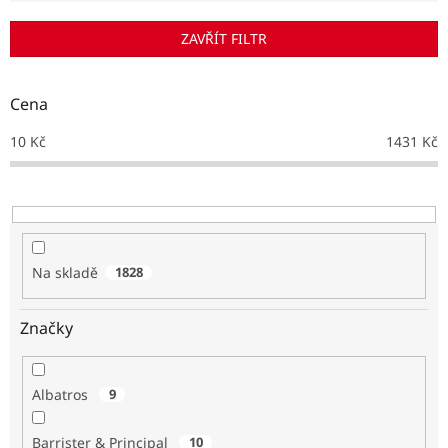
í
p
ZAVŘÍT FILTR
r
o
d
Cena
u
k
10
Kč
1431
Kč
t
ů
Na skladě
1828
Značky
Albatros
9
Barrister & Principal
10