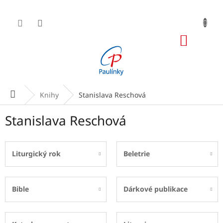
Přejít
na
obsah
NÁKUP
KOŠÍK
Domů
Knihy
Stanislava Reschová
Stanislava Reschová
Liturgický rok
Beletrie
Bible
Dárkové publikace