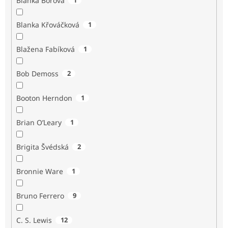
Blanka Borová
Blanka Křováčková
1
Blažena Fabíková
1
Bob Demoss
2
Booton Herndon
1
Brian O’Leary
1
Brigita Švédská
2
Bronnie Ware
1
Bruno Ferrero
9
C. S. Lewis
12