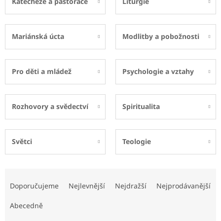
Katecheze a pastorace
Liturgie
Mariánská úcta
Modlitby a pobožnosti
Pro děti a mládež
Psychologie a vztahy
Rozhovory a svědectví
Spiritualita
Světci
Teologie
Ř
a
Doporučujeme
Nejlevnější
Nejdražší
Nejprodávanější
z
e
Abecedně
n