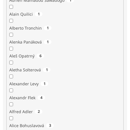
Adrien Mamadou Sawadogo
Alain Quilici
1
Alberto Tronchin
1
Alenka Panáková
1
Aleš Opatrný
6
Aletha Solterová
1
Alexander Levy
1
Alexandr Flek
4
Alfred Adler
2
Alice Bohuslavová
3