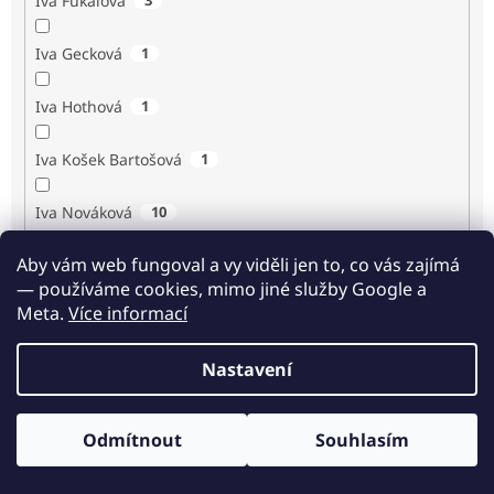
Iva Fukalová
Iva Gecková
1
Iva Hothová
1
Iva Košek Bartošová
1
Iva Nováková
10
Aby vám web fungoval a vy viděli jen to, co vás zajímá
Iva Procházková
1
— používáme cookies, mimo jiné služby Google a
Meta.
Více informací
Ivan Renč
1
Nastavení
Ivan Steiger
1
Ivana Karásková
1
Odmítnout
Souhlasím
Odběr novinek
Jack Frost
1