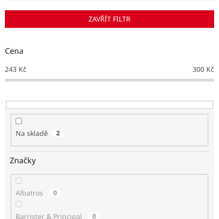
í
p
ZAVŘÍT FILTR
r
o
d
Cena
u
k
243
Kč
300
Kč
t
ů
Na skladě
2
Značky
Albatros
0
Barrister & Principal
0