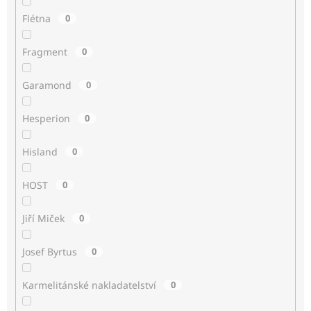
Flétna
0
Fragment
0
Garamond
0
Hesperion
0
Hisland
0
HOST
0
Jiří Miček
0
Josef Byrtus
0
Karmelitánské nakladatelství
0