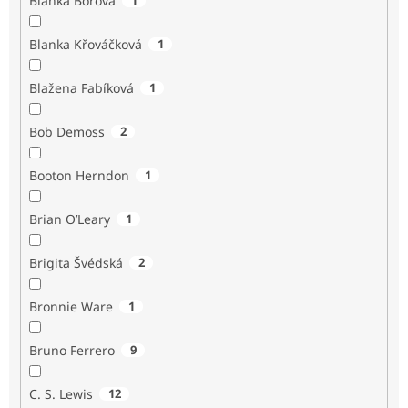
Blanka Borová
Blanka Křováčková
1
Blažena Fabíková
1
Bob Demoss
2
Booton Herndon
1
Brian O’Leary
1
Brigita Švédská
2
Bronnie Ware
1
Bruno Ferrero
9
C. S. Lewis
12