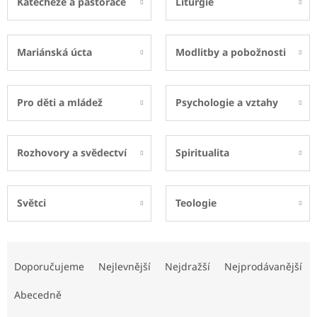
Katecheze a pastorace
Liturgie
Mariánská úcta
Modlitby a pobožnosti
Pro děti a mládež
Psychologie a vztahy
Rozhovory a svědectví
Spiritualita
Světci
Teologie
Ř
a
Doporučujeme
Nejlevnější
Nejdražší
Nejprodávanější
z
e
Abecedně
n