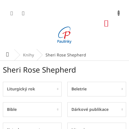
Přejít
na
obsah
NÁKUP
KOŠÍK
Domů
Knihy
Sheri Rose Shepherd
Sheri Rose Shepherd
Liturgický rok
Beletrie
Bible
Dárkové publikace