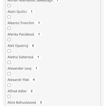
Adrien Mamadou Sawadogo
Alain Quilici
1
Alberto Tronchin
1
Alenka Panáková
1
Aleš Opatrný
6
Aletha Solterová
1
Alexander Levy
1
Alexandr Flek
4
Alfred Adler
2
Alice Bohuslavová
3