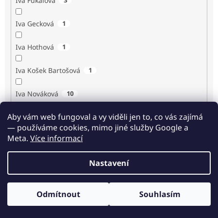
Iva Fukalová
Iva Gecková
1
Iva Hothová
1
Iva Košek Bartošová
1
Iva Nováková
10
Aby vám web fungoval a vy viděli jen to, co vás zajímá
Iva Procházková
1
— používáme cookies, mimo jiné služby Google a
Meta.
Více informací
Ivan Renč
1
Nastavení
Ivan Steiger
1
Ivana Karásková
1
Odmítnout
Souhlasím
Odběr novinek
Jack Frost
1