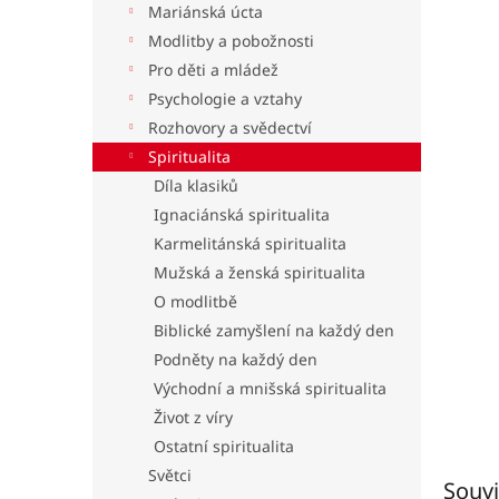
Mariánská úcta
l
Modlitby a pobožnosti
Pro děti a mládež
Psychologie a vztahy
Rozhovory a svědectví
Spiritualita
Díla klasiků
Ignaciánská spiritualita
Karmelitánská spiritualita
Mužská a ženská spiritualita
O modlitbě
Biblické zamyšlení na každý den
Podněty na každý den
Východní a mnišská spiritualita
Život z víry
Ostatní spiritualita
Světci
Souvi