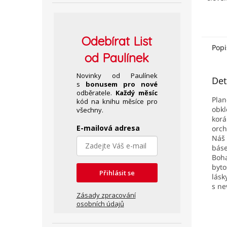
Odebírat
List
Popi
od Paulínek
Novinky od Paulínek
Det
s
bonusem pro nové
odběratele.
Každý měsíc
Plan
kód na knihu měsíce pro
obk
všechny.
korá
E-mailová adresa
orch
Náš 
báse
Boha
byto
Přihlásit se
lásk
s ne
Zásady zpracování
osobních údajů