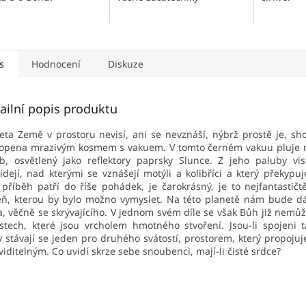
s
Hodnocení
Diskuze
ailní popis produktu
eta Země v prostoru nevisí, ani se nevznáší, nýbrž prostě je, sho
lopena mrazivým kosmem s vakuem. V tomto černém vakuu pluje 
b, osvětlený jako reflektory paprsky Slunce. Z jeho paluby vis
idejí, nad kterými se vznášejí motýli a kolibříci a který překypuj
příběh patří do říše pohádek, je čarokrásný, je to nejfantastičtě
ň, kterou by bylo možno vymyslet. Na této planetě nám bude d
, věčně se skrývajícího. V jednom svém díle se však Bůh již nemůže
stech, které jsou vrcholem hmotného stvoření. Jsou-li spojeni 
y stávají se jeden pro druhého svátostí, prostorem, který propojuj
viditelným. Co uvidí skrze sebe snoubenci, mají-li čisté srdce?