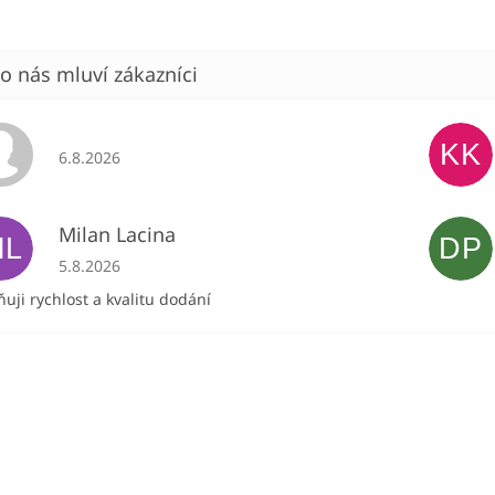
KK
Hodnocení obchodu je 5 z 5 hvězdiček.
6.8.2026
Milan Lacina
ML
DP
Hodnocení obchodu je 5 z 5 hvězdiček.
5.8.2026
uji rychlost a kvalitu dodání