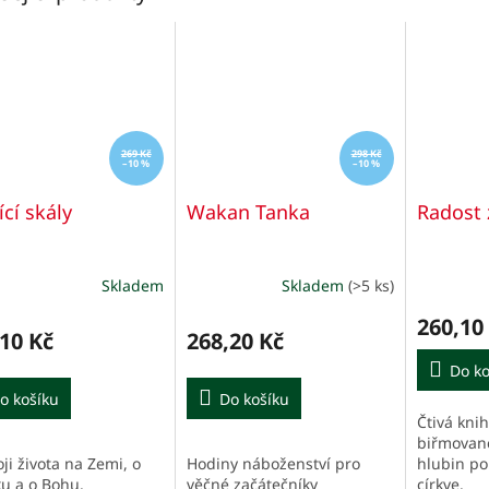
269 Kč
298 Kč
–10 %
–10 %
ící skály
Wakan Tanka
Radost 
Skladem
Skladem
(>5 ks)
260,10
10 Kč
268,20 Kč
Do ko
o košíku
Do košíku
Čtivá knih
biřmovanc
ji života na Zemi, o
Hodiny náboženství pro
hlubin po
ku a o Bohu.
věčné začátečníky
církve.