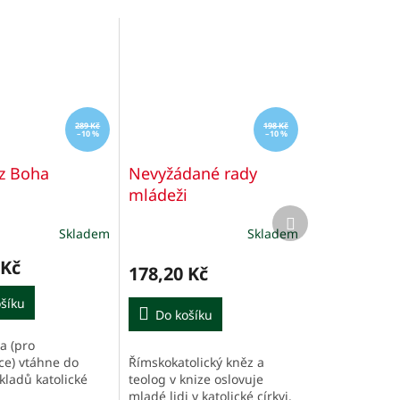
289 Kč
198 Kč
–10 %
–10 %
z Boha
Nevyžádané rady
mládeži
Další
produkt
Skladem
Skladem
 Kč
178,20 Kč
šíku
Do košíku
a (pro
Římskokatolický kněz a
e) vtáhne do
teolog v knize oslovuje
kladů katolické
mladé lidi v katolické církvi.