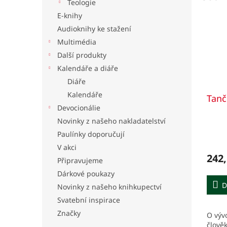
Teologie
E-knihy
Audioknihy ke stažení
Multimédia
Další produkty
Kalendáře a diáře
Diáře
Kalendáře
Tanč
Devocionálie
Novinky z našeho nakladatelství
Paulínky doporučují
V akci
242,
Připravujeme
Dárkové poukazy
D
Novinky z našeho knihkupectví
Svatební inspirace
Značky
O vývo
člově