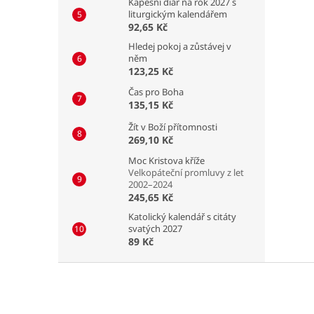
Kapesní diář na rok 2027 s
liturgickým kalendářem
92,65 Kč
Hledej pokoj a zůstávej v
něm
123,25 Kč
Čas pro Boha
135,15 Kč
Žít v Boží přítomnosti
269,10 Kč
Moc Kristova kříže
Velkopáteční promluvy z let
2002–2024
245,65 Kč
Katolický kalendář s citáty
svatých 2027
89 Kč
Z
á
p