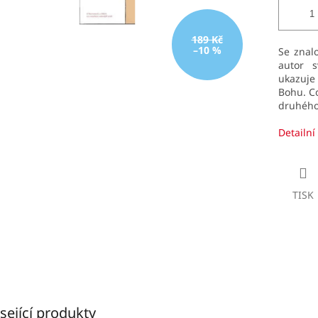
189 Kč
–10 %
Se znalo
autor 
ukazuje
Bohu. C
druhého
Detailní
TISK
sející produkty