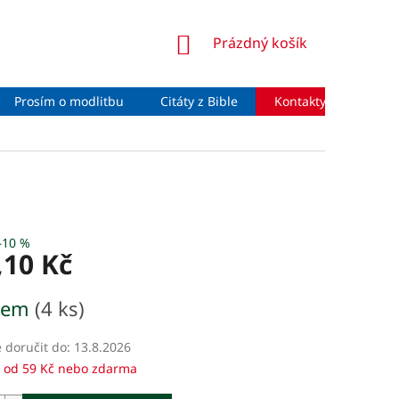
NÁKUPNÍ
Prázdný košík
KOŠÍK
Prosím o modlitbu
Citáty z Bible
Kontakty
Moje 
–10 %
,10 Kč
dem
(4 ks)
doručit do:
13.8.2026
 od 59 Kč nebo zdarma