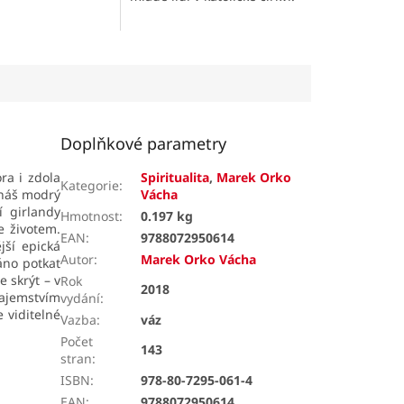
Doplňkové parametry
ra i zdola
Spiritualita
,
Marek Orko
Kategorie
:
náš modrý
Vácha
í girlandy
Hmotnost
:
0.197 kg
e životem.
EAN
:
9788072950614
jší epická
Autor
:
Marek Orko Vácha
áno potkat
 skrýt – v
Rok
2018
tajemstvím
vydání
:
e viditelné
Vazba
:
váz
Počet
143
stran
:
ISBN
:
978-80-7295-061-4
EAN
:
9788072950614