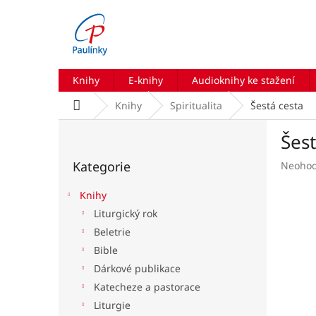
Přejít
na
obsah
Knihy
E-knihy
Audioknihy ke stažení
Domů
Knihy
Spiritualita
Šestá cesta
P
Šest
o
Přeskočit
s
Kategorie
Průmě
Neoho
kategorie
t
hodnoc
r
produk
Knihy
a
je
Liturgický rok
n
0,0
Beletrie
z
n
5
í
Bible
hvězdič
p
Dárkové publikace
a
Katecheze a pastorace
n
Liturgie
e