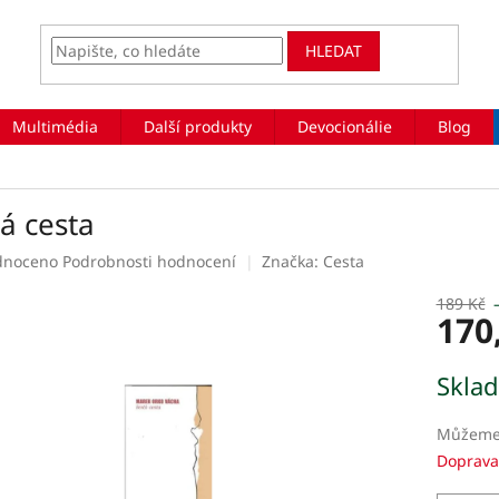
HLEDAT
Multimédia
Další produkty
Devocionálie
Blog
á cesta
rné
dnoceno
Podrobnosti hodnocení
Značka:
Cesta
ení
tu
189 Kč
170
Měrná
Skla
cena:
ek.
Můžeme 
Doprava