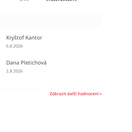
Kryštof Kantor
Hodnocení obchodu je 5 z 5 hvězdiček.
6.8.2026
Dana Pletichová
Hodnocení obchodu je 5 z 5 hvězdiček.
2.8.2026
Zobrazit další hodnocení