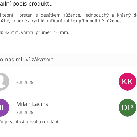
ailní popis produktu
litební prsten s desátkem růžence. Jednoduchý a krásný d
žité, snadné a rychlé počítání kuliček při modlitbě růžence.
a: 42 mm, vnitřní průměr: 16 mm.
KK
Hodnocení obchodu je 5 z 5 hvězdiček.
6.8.2026
Milan Lacina
ML
DP
Hodnocení obchodu je 5 z 5 hvězdiček.
5.8.2026
uji rychlost a kvalitu dodání