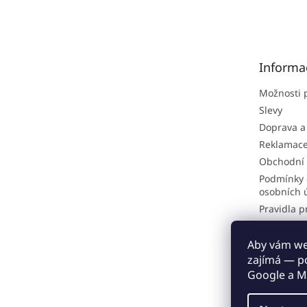
á
p
a
t
Informa
í
Možnosti 
Slevy
Doprava a
Reklamac
Obchodní
Podmínky 
osobních 
Pravidla p
Hodnocen
Odstoupen
Aby vám web
zajímá — p
Proč nakou
Google a M