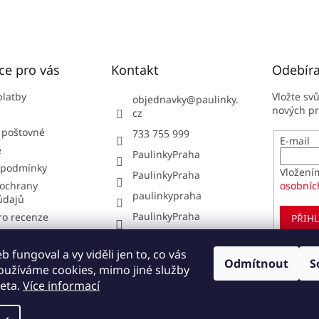
ce pro vás
Kontakt
Odebíra
platby
Vložte sv
objednavky
@
paulinky.
nových p
cz
 poštovné
733 755 999
E-mail
e
PaulinkyPraha
 podmínky
Vložení
PaulinkyPraha
ochrany
osobníc
paulinkypraha
údajů
PaulinkyPraha
ro recenze
PŘIHL
í obchodu
í od smlouvy
 fungoval a vy viděli jen to, co vás
Odmítnout
S
oužíváme cookies, mimo jiné služby
pit u nás?
eta.
Více informací