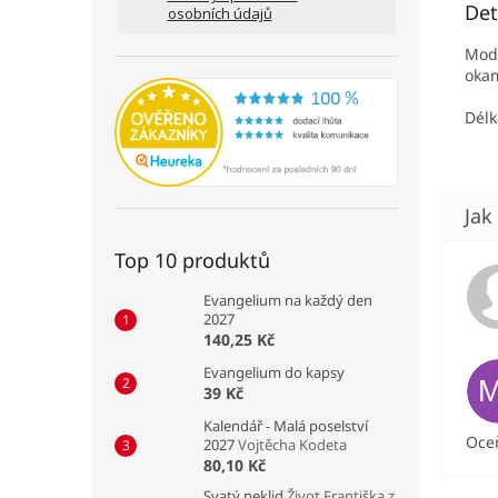
Det
osobních údajů
Mod
okam
Délk
Top 10 produktů
Evangelium na každý den
2027
140,25 Kč
Evangelium do kapsy
39 Kč
Kalendář - Malá poselství
Oceň
2027
Vojtěcha Kodeta
80,10 Kč
Svatý neklid
Život Františka z