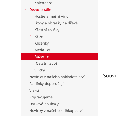
Kalendáře
l
Devocionálie
Hostie a mešní víno
Ikony a obrázky na dřevě
Křestní roušky
Kříže
Klíčenky
Medailky
Růžence
Ostatní zboží
Svíčky
Souvi
Novinky z našeho nakladatelství
Paulínky doporučují
V akci
Připravujeme
Dárkové poukazy
Novinky z našeho knihkupectví