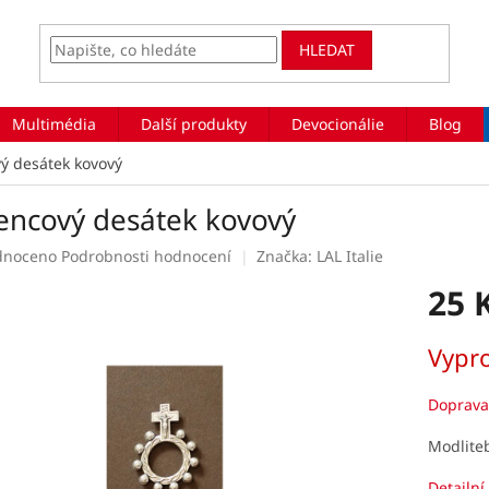
HLEDAT
Multimédia
Další produkty
Devocionálie
Blog
ý desátek kovový
encový desátek kovový
rné
dnoceno
Podrobnosti hodnocení
Značka:
LAL Italie
ení
25 
tu
Měrná
Vypr
cena:
ek.
Doprava
Modlite
Detailní