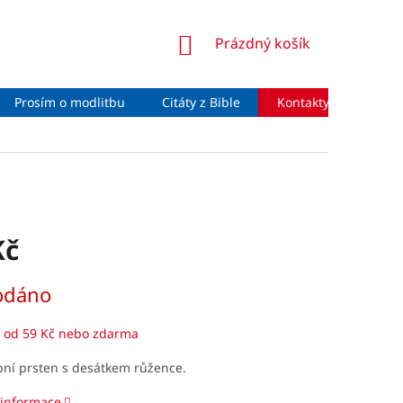
NÁKUPNÍ
Prázdný košík
KOŠÍK
Prosím o modlitbu
Citáty z Bible
Kontakty
Moje 
Kč
odáno
 od 59 Kč nebo zdarma
bní prsten s desátkem růžence.
 informace