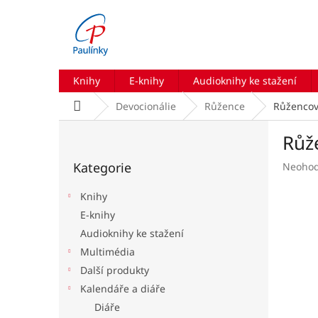
Přejít
na
obsah
Knihy
E-knihy
Audioknihy ke stažení
Domů
Devocionálie
Růžence
Růžencov
P
Růž
o
Přeskočit
s
Kategorie
Průmě
Neoho
kategorie
t
hodnoc
r
produk
Knihy
a
je
E-knihy
n
0,0
Audioknihy ke stažení
z
n
5
í
Multimédia
hvězdič
p
Další produkty
a
Kalendáře a diáře
n
Diáře
e