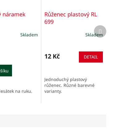
ý náramek
Růženec plastový RL
699
Další
produkt
Skladem
Skladem
Průměrné
hodnocení
produktu
je
12 Kč
DETAIL
5,0
z
šíku
5
hvězdiček.
Jednoduchý plastový
růženec. Různé barevné
esátek na ruku.
varianty.