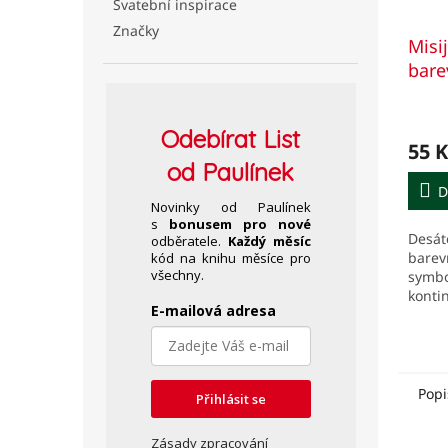
Svatební inspirace
Značky
Misi
bare
Odebírat
List
55 K
od Paulínek
D
Novinky od Paulínek
s
bonusem pro nové
Desát
odběratele.
Každý měsíc
barev
kód na knihu měsíce pro
všechny.
symbo
konti
E-mailová adresa
pro d
misie
Popi
Přihlásit se
Zásady zpracování