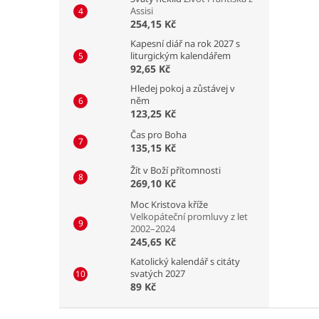
Assisi
254,15 Kč
Kapesní diář na rok 2027 s
liturgickým kalendářem
92,65 Kč
Hledej pokoj a zůstávej v
něm
123,25 Kč
Čas pro Boha
135,15 Kč
Žít v Boží přítomnosti
269,10 Kč
Moc Kristova kříže
Velkopáteční promluvy z let
2002–2024
245,65 Kč
Katolický kalendář s citáty
svatých 2027
89 Kč
Z