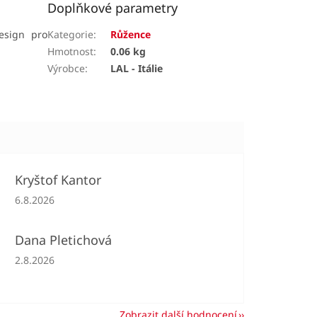
Doplňkové parametry
esign pro
Kategorie
:
Růžence
Hmotnost
:
0.06 kg
Výrobce
:
LAL - Itálie
Kryštof Kantor
Hodnocení obchodu je 5 z 5 hvězdiček.
6.8.2026
Dana Pletichová
Hodnocení obchodu je 5 z 5 hvězdiček.
2.8.2026
Zobrazit další hodnocení