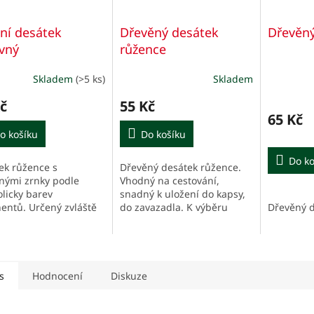
jní desátek
Dřevěný desátek
Dřevěn
vný
růžence
Skladem
(>5 ks)
Skladem
č
55 Kč
65 Kč
o košíku
Do košíku
Do ko
ek růžence s
Dřevěný desátek růžence.
nými zrnky podle
Vhodný na cestování,
licky barev
snadný k uložení do kapsy,
nentů. Určený zvláště
do zavazadla. K výběru
Dřevěný d
ěti k modlitbě za
podle aktuální nabídky.
.
s
Hodnocení
Diskuze