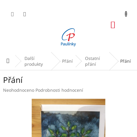
Přejít
na
obsah
NÁKUP
KOŠÍK
Další
Ostatní
Domů
Přání
Přání
produkty
přání
Přání
Průměrné
Neohodnoceno
Podrobnosti hodnocení
hodnocení
produktu
je
0,0
z
5
hvězdiček.