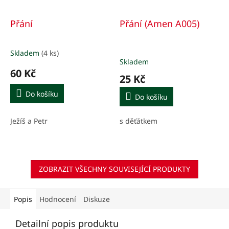
Přání
Přání (Amen A005)
Skladem
(4 ks)
Průměrné
Skladem
hodnocení
60 Kč
produktu
25 Kč
je
5,0
Do košíku
Do košíku
z
5
Ježíš a Petr
s děťátkem
hvězdiček.
ZOBRAZIT VŠECHNY SOUVISEJÍCÍ PRODUKTY
Popis
Hodnocení
Diskuze
Detailní popis produktu