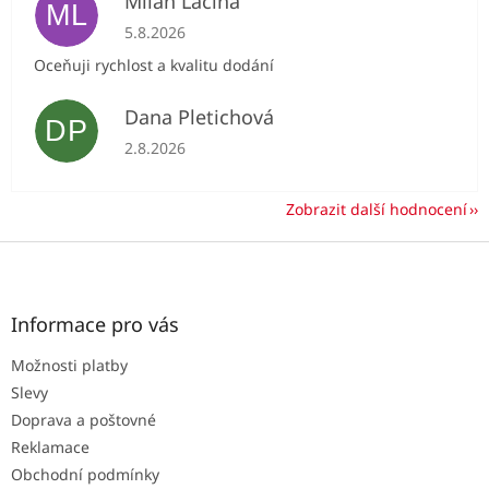
Milan Lacina
ML
Hodnocení obchodu je 5 z 5 hvězdiček.
5.8.2026
Oceňuji rychlost a kvalitu dodání
Dana Pletichová
DP
Hodnocení obchodu je 5 z 5 hvězdiček.
2.8.2026
Zobrazit další hodnocení
Z
á
p
a
Informace pro vás
t
Možnosti platby
í
Slevy
Doprava a poštovné
Reklamace
Obchodní podmínky