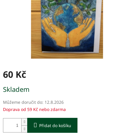
60 Kč
Měrná
Skladem
cena:
Můžeme doručit do:
12.8.2026
Doprava od 59 Kč nebo zdarma
Přidat do košíku