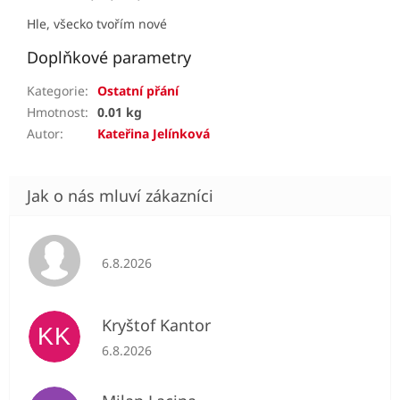
Hle, všecko tvořím nové
Doplňkové parametry
Kategorie
:
Ostatní přání
Hmotnost
:
0.01 kg
Autor
:
Kateřina Jelínková
Hodnocení obchodu je 5 z 5 hvězdiček.
6.8.2026
Kryštof Kantor
KK
Hodnocení obchodu je 5 z 5 hvězdiček.
6.8.2026