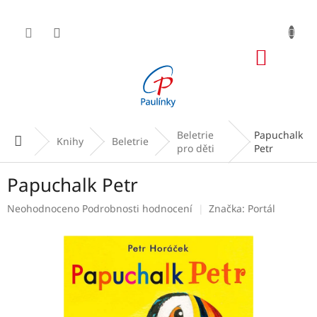
Přejít
na
obsah
NÁKUP
KOŠÍK
Beletrie
Papuchalk
Domů
Knihy
Beletrie
pro děti
Petr
Papuchalk Petr
Průměrné
Neohodnoceno
Podrobnosti hodnocení
Značka:
Portál
hodnocení
produktu
je
0,0
z
5
hvězdiček.