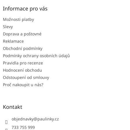
p
a
Informace pro vás
t
Možnosti platby
í
Slevy
Doprava a poštovné
Reklamace
Obchodní podmínky
Podmínky ochrany osobních údajů
Pravidla pro recenze
Hodnocení obchodu
Odstoupení od smlouvy
Proč nakoupit u nás?
Kontakt
objednavky
@
paulinky.cz
733 755 999