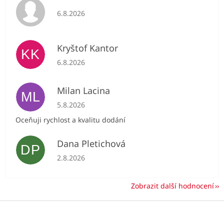
Hodnocení obchodu je 5 z 5 hvězdiček.
6.8.2026
Kryštof Kantor
KK
Hodnocení obchodu je 5 z 5 hvězdiček.
6.8.2026
Milan Lacina
ML
Hodnocení obchodu je 5 z 5 hvězdiček.
5.8.2026
Oceňuji rychlost a kvalitu dodání
Dana Pletichová
DP
Hodnocení obchodu je 5 z 5 hvězdiček.
2.8.2026
Zobrazit další hodnocení
Z
á