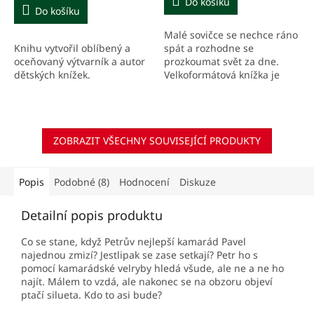
Do košíku
Do košíku
Malé sovičce se nechce ráno
Knihu vytvořil oblíbený a
spát a rozhodne se
oceňovaný výtvarník a autor
prozkoumat svět za dne.
dětských knížek.
Velkoformátová knížka je
určena dětem od 3 let.
ZOBRAZIT VŠECHNY SOUVISEJÍCÍ PRODUKTY
Popis
Podobné (8)
Hodnocení
Diskuze
Detailní popis produktu
Co se stane, když Petrův nejlepší kamarád Pavel
najednou zmizí? Jestlipak se zase setkají? Petr ho s
pomocí kamarádské velryby hledá všude, ale ne a ne ho
najít. Málem to vzdá, ale nakonec se na obzoru objeví
ptačí silueta. Kdo to asi bude?