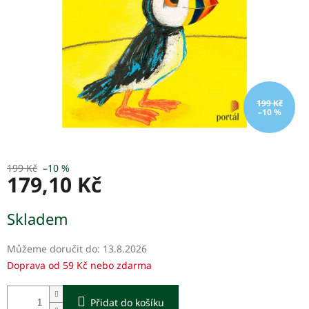
199 Kč
–10 %
199 Kč
–10 %
179,10 Kč
Měrná
Skladem
cena:
Můžeme doručit do:
13.8.2026
Doprava od 59 Kč nebo zdarma
Přidat do košíku