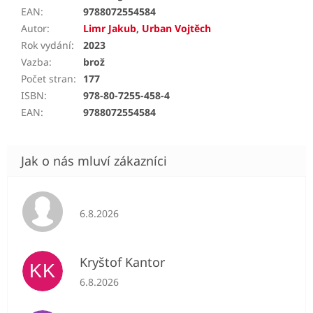
EAN
:
9788072554584
Autor
:
Limr Jakub
,
Urban Vojtěch
Rok vydání
:
2023
Vazba
:
brož
Počet stran
:
177
ISBN
:
978-80-7255-458-4
EAN
:
9788072554584
Hodnocení obchodu je 5 z 5 hvězdiček.
6.8.2026
Kryštof Kantor
KK
Hodnocení obchodu je 5 z 5 hvězdiček.
6.8.2026