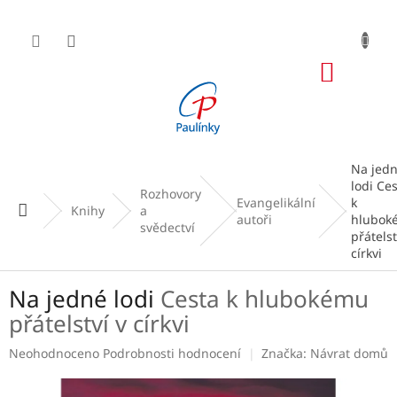
Přejít
na
obsah
NÁKUP
KOŠÍK
Na jed
lodi
Ces
Rozhovory
Evangelikální
k
Domů
Knihy
a
autoři
hlubok
svědectví
přátelst
církvi
Na jedné lodi
Cesta k hlubokému
přátelství v církvi
Průměrné
Neohodnoceno
Podrobnosti hodnocení
Značka:
Návrat domů
hodnocení
produktu