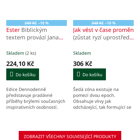
249 Kč
–10 %
340 Kč
–10 %
Ester
Biblickým
Jak vést v čase proměn
textem provází Jana
(zůstat ryzí uprostřed
Šrámková
krizí)
Skladem
(2 ks)
Skladem
224,10 Kč
306 Kč
Do košíku
Do košíku
Edice Dennodenně
Šedá zóna existuje na
představuje pradávné
pomezí dvou epoch.
příběhy brýlemi současných
Obsahuje vlivy jak
inspirativních osobností.
odcházející, tak formující se
Text biblických knih ve
éry; proto je matoucí a
stravitelných denních
rozporuplná. Šedá zóna
porcích. Komentáře, které
bude kontextem, ve kterém
vtahují text...
budeme...
ZOBRAZIT VŠECHNY SOUVISEJÍCÍ PRODUKTY