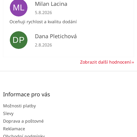
Milan Lacina
ML
Hodnocení obchodu je 5 z 5 hvězdiček.
5.8.2026
Oceňuji rychlost a kvalitu dodání
Dana Pletichová
DP
Hodnocení obchodu je 5 z 5 hvězdiček.
2.8.2026
Zobrazit další hodnocení
Z
á
p
a
Informace pro vás
t
Možnosti platby
í
Slevy
Doprava a poštovné
Reklamace
Obchodní podmínky