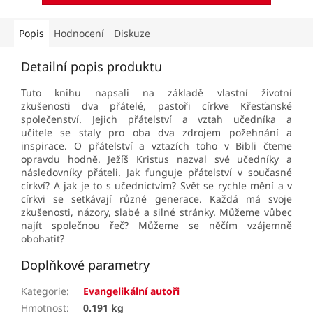
Popis
Hodnocení
Diskuze
Detailní popis produktu
Tuto knihu napsali na základě vlastní životní
zkušenosti dva přátelé, pastoři církve Křesťanské
společenství. Jejich přátelství a vztah učedníka a
učitele se staly pro oba dva zdrojem požehnání a
inspirace.
O přátelství a vztazích toho v Bibli čteme
opravdu hodně. Ježíš Kristus nazval své učedníky a
následovníky přáteli. Jak funguje přátelství v současné
církví? A jak je to s učednictvím? Svět se rychle mění a v
církvi se setkávají různé generace. Každá má svoje
zkušenosti, názory, slabé a silné stránky. Můžeme vůbec
najít společnou řeč? Můžeme se něčím vzájemně
obohatit?
Doplňkové parametry
Kategorie
:
Evangelikální autoři
Hmotnost
:
0.191 kg