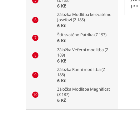
pro 
6 Kč
Záložka Modlitba ke svatému
Josefovi (Z 185)
6 Kč
Štít svatého Patrika (Z 193)
6 Kč
Záložka Večerní modlitba (Z
189)
6 Kč
Záložka Ranní modlitba (Z
188)
6 Kč
Záložka Modlitba Magnificat
(Z 187)
6 Kč
Z
á
p
a
t