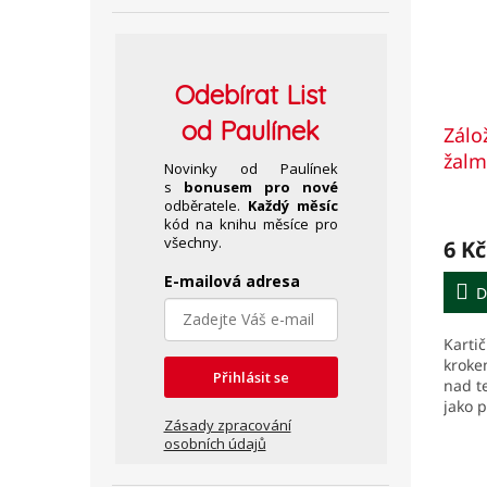
Odebírat
List
od Paulínek
Zálo
žalm
Novinky od Paulínek
s
bonusem pro nové
odběratele.
Každý měsíc
kód na knihu měsíce pro
všechny.
6 Kč
E-mailová adresa
D
Kartič
kroke
Přihlásit se
nad t
jako 
Zásady zpracování
ty, kd
osobních údajů
Bohu 
inspir