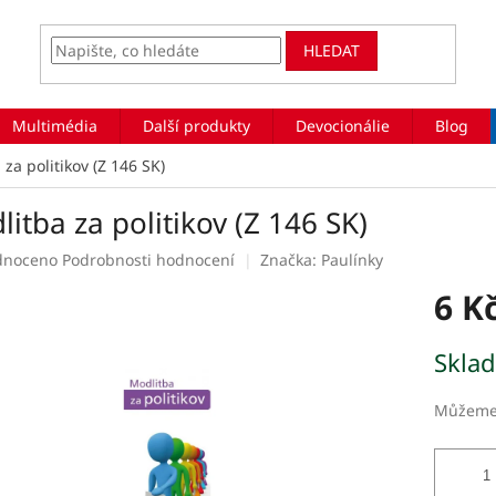
HLEDAT
Multimédia
Další produkty
Devocionálie
Blog
za politikov (Z 146 SK)
itba za politikov (Z 146 SK)
rné
dnoceno
Podrobnosti hodnocení
Značka:
Paulínky
ení
6 K
tu
Měrná
Skla
cena:
ek.
Můžeme 