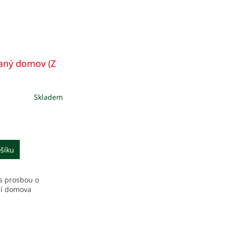
aný domov (Z
Skladem
šíku
s prosbou o
í domova