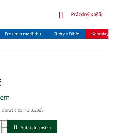
NÁKUPNÍ
Prázdný košík
KOŠÍK
Prosím o modlitbu
Citáty z Bible
Kontakty
Moje 
č
dem
doručit do:
12.8.2026
Přidat do košíku