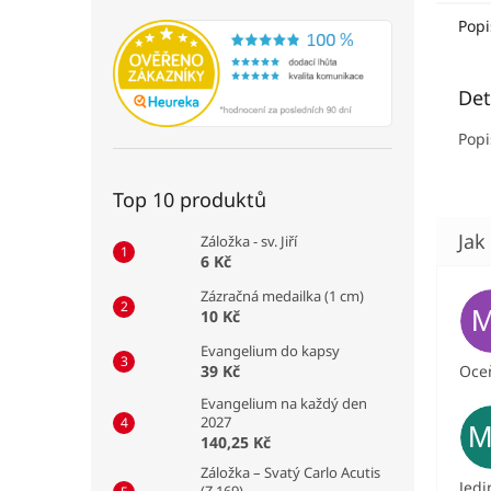
Popi
Det
Popi
Top 10 produktů
Záložka - sv. Jiří
6 Kč
Zázračná medailka (1 cm)
10 Kč
Evangelium do kapsy
39 Kč
Oceň
Evangelium na každý den
2027
140,25 Kč
Záložka – Svatý Carlo Acutis
Jedi
(Z 169)