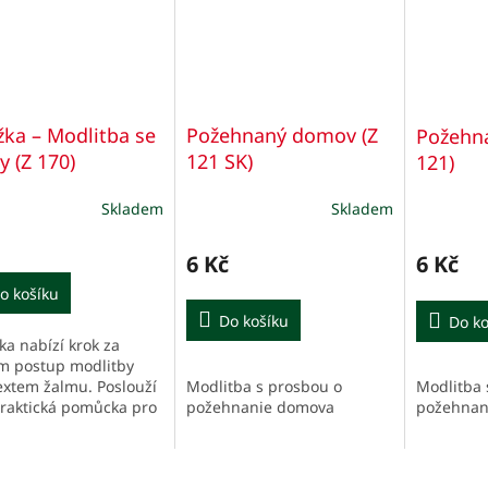
žka – Modlitba se
Požehnaný domov (Z
Požehn
y (Z 170)
121 SK)
121)
Skladem
Skladem
6 Kč
6 Kč
o košíku
Do košíku
Do ko
ka nabízí krok za
m postup modlitby
Modlitba s prosbou o
Modlitba 
extem žalmu. Poslouží
požehnanie domova
požehnan
praktická pomůcka pro
o se chtějí obracet k
prostřednictvím
ovaných slov...