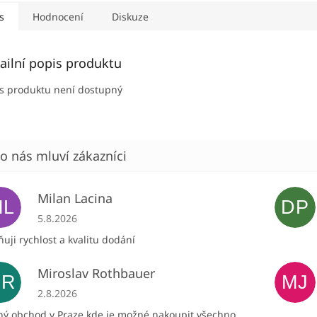
s
Hodnocení
Diskuze
ailní popis produktu
s produktu není dostupný
Milan Lacina
ML
DP
Hodnocení obchodu je 5 z 5 hvězdiček.
5.8.2026
uji rychlost a kvalitu dodání
Miroslav Rothbauer
MR
MJ
Hodnocení obchodu je 5 z 5 hvězdiček.
2.8.2026
ný obchod v Praze kde je možné nakoupit všechno