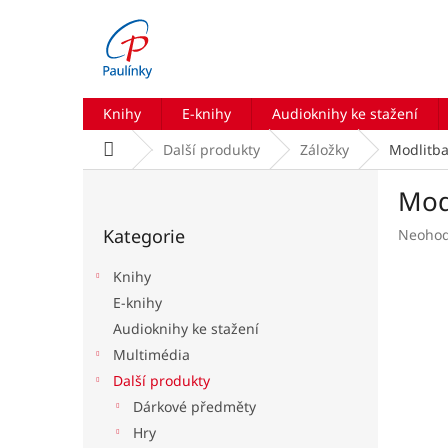
Přejít
na
obsah
Knihy
E-knihy
Audioknihy ke stažení
Domů
Další produkty
Záložky
Modlitba 
P
Modl
o
Přeskočit
s
Kategorie
Průmě
Neoho
kategorie
t
hodnoc
r
produk
Knihy
a
je
E-knihy
n
0,0
Audioknihy ke stažení
z
n
5
í
Multimédia
hvězdič
p
Další produkty
a
Dárkové předměty
n
Hry
e