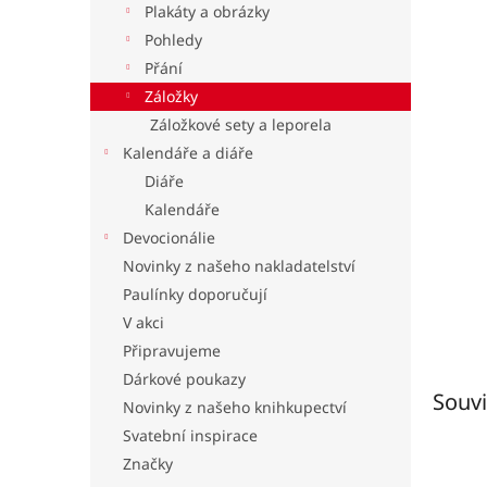
Plakáty a obrázky
l
Pohledy
Přání
Záložky
Záložkové sety a leporela
Kalendáře a diáře
Diáře
Kalendáře
Devocionálie
Novinky z našeho nakladatelství
Paulínky doporučují
V akci
Připravujeme
Dárkové poukazy
Souvi
Novinky z našeho knihkupectví
Svatební inspirace
Značky