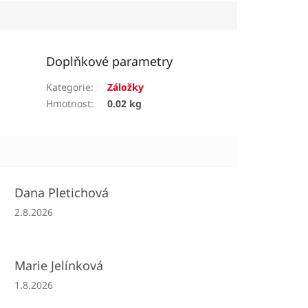
Doplňkové parametry
Kategorie
:
Záložky
Hmotnost
:
0.02 kg
Dana Pletichová
Hodnocení obchodu je 5 z 5 hvězdiček.
2.8.2026
Marie Jelínková
Hodnocení obchodu je 5 z 5 hvězdiček.
1.8.2026