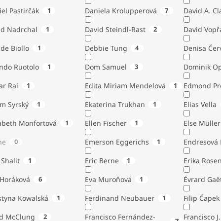
el Pastirčák
1
Daniela Krolupperová
7
David A. Cl
id Nadrchal
1
David Steindl-Rast
2
David Vopř
de Biollo
1
Debbie Tung
4
Denisa Čer
indo Ruotolo
1
Dom Samuel
3
Dominik Op
ar Rai
1
Edita Miriam Mendelová
1
Edmond Pr
ém Syrský
1
Ekaterina Trukhan
1
Elias Vella
zabeth Monfortová
1
Ellen Fischer
1
Else Müller
ne
0
Emerson Eggerichs
1
Endresová B
 Shalit
1
Eric Berne
1
Erika Rose
 Horáková
6
Eva Muroňová
1
Évrard Gaë
styna Kowalská
1
Ferdinand Neubauer
1
Filip Čapek
yd McClung
2
Francisco Fernández-
Francisco J.