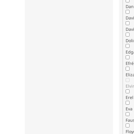
Dani
Dav
Davi
Dol
Edg
Efr
Eli
Elvi
Erel
Eva
Fau
Flo