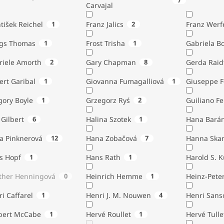
7
Carvajal
tišek Reichel
1
Franz Jalics
2
Franz Werf
ngs Thomas
1
Frost Trisha
1
Gabriela B
riele Amorth
2
Gary Chapman
8
Gerda Raid
ert Garibal
1
Giovanna Fumagalliová
1
Giuseppe F
gory Boyle
1
Grzegorz Ryś
2
Guiliano Fe
Gilbert
6
Halina Szotek
1
Hana Bará
a Pinknerová
12
Hana Zobačová
7
Hanna Ska
s Hopf
1
Hans Rath
1
Harold S. 
ther Henningová
0
Heinrich Hemme
1
Heinz-Pete
i Caffarel
1
Henri J. M. Nouwen
4
Henri Sans
bert McCabe
1
Hervé Roullet
1
Hervé Tulle