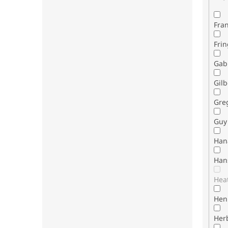
Fran
Fri
Gab
Gilb
Gre
Guy 
Han
Han
Hea
Henr
Her