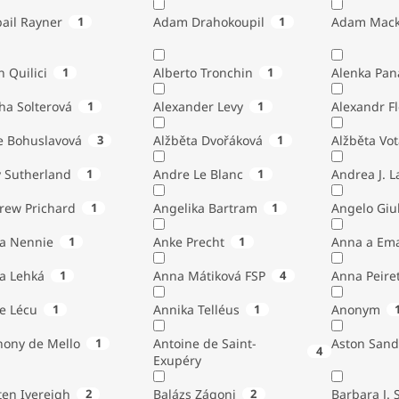
ail Rayner
1
Adam Drahokoupil
1
Adam Mack
n Quilici
1
Alberto Tronchin
1
Alenka Pan
ha Solterová
1
Alexander Levy
1
Alexandr Fl
e Bohuslavová
3
Alžběta Dvořáková
1
Alžběta Vo
 Sutherland
1
Andre Le Blanc
1
Andrea J. 
rew Prichard
1
Angelika Bartram
1
Angelo 
ta Nennie
1
Anke Precht
1
Anna a Em
a Lehká
1
Anna Mátiková FSP
4
Anna Peiret
e Lécu
1
Annika Telléus
1
Anonym
hony de Mello
1
Antoine de Saint-
Aston Sand
4
Exupéry
Austen Ivereigh
2
Balázs Zágoni
2
Barbara J. 