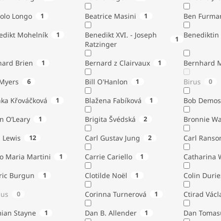
tolo Longo
1
Beatrice Masini
1
Ben Furma
edikt Mohelník
1
Benedikt XVI. - Joseph
Benediktin
1
Ratzinger
nard Brien
1
Bernard z Clairvaux
1
Bernhard 
Bill Myers
6
Bill O'Hanlon
1
Birus
0
nka Křováčková
1
Blažena Fabíková
1
Bob Demos
n O’Leary
1
Brigita Švédská
2
Bronnie W
. Lewis
12
Carl Gustav Jung
2
Carl Ranso
o Maria Martini
1
Carrie Cariello
1
Catharina 
ric Burgun
1
Clotilde Noël
1
Colin Durie
lus
0
Corinna Turnerová
1
Ctirad Václ
ian Stayne
1
Dan B. Allender
1
Dan Tomas