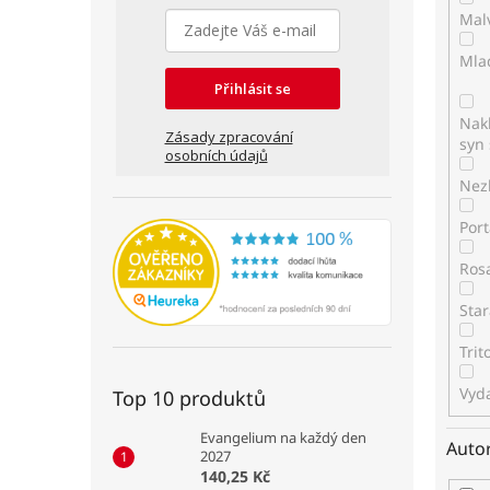
Mal
Mla
Přihlásit se
Nakl
Zásady zpracování
syn 
osobních údajů
Nez
Por
Ros
Star
Tri
Vyda
Top 10 produktů
Evangelium na každý den
Auto
2027
140,25 Kč