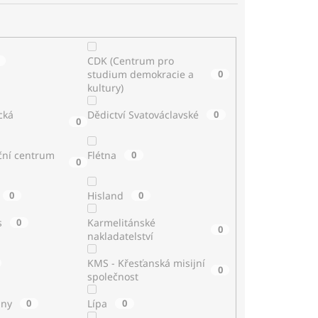
CDK (Centrum pro
studium demokracie a
0
kultury)
cká
Dědictví Svatováclavské
0
0
ční centrum
Flétna
0
0
0
Hisland
0
s
0
Karmelitánské
0
nakladatelství
KMS - Křesťanská misijní
0
společnost
iny
0
Lípa
0