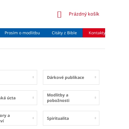
NÁKUPNÍ
Prázdný košík
KOŠÍK
Prosím o modlitbu
Citáty z Bible
Kontakty
Moje 
Dárkové publikace
Modlitby a
ská úcta
pobožnosti
ory a
Spiritualita
ví