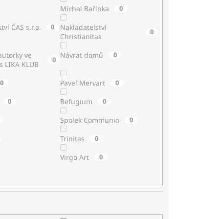
Michal Bařinka
0
tví ČAS s.r.o.
0
Nakladatelství
0
Christianitas
utorky ve
Návrat domů
0
0
 s LIKA KLUB
0
Pavel Mervart
0
0
Refugium
0
Spolek Communio
0
Trinitas
0
Virgo Art
0