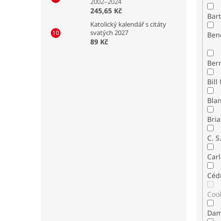
2002–2024
245,65 Kč
Bar
Katolický kalendář s citáty
svatých 2027
Ben
89 Kč
Ber
Bla
Bria
C. S
Carl
Céd
Coo
Dam