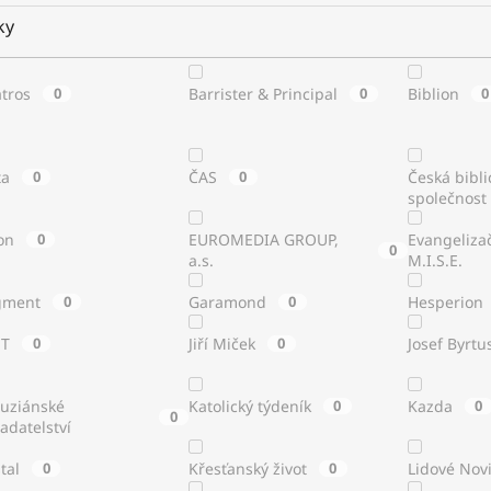
ky
atros
0
Barrister & Principal
0
Biblion
0
ta
0
ČAS
0
Česká bibli
společnost
on
0
EUROMEDIA GROUP,
Evangeliza
0
a.s.
M.I.S.E.
gment
0
Garamond
0
Hesperion
ST
0
Jiří Miček
0
Josef Byrtu
tuziánské
Katolický týdeník
0
Kazda
0
0
adatelství
stal
0
Křesťanský život
0
Lidové Nov