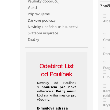
Paulínky doporučují
Znač
V akci
Připravujeme
Dárkové poukazy
Alb
Novinky z našeho knihkupectví
Svatební inspirace
Značky
Ces
Dor
Odebírat
List
Fra
od Paulínek
HO
Novinky od Paulínek
s
bonusem pro nové
Kar
odběratele.
Každý měsíc
kód na knihu měsíce pro
nakl
všechny.
Kry
E-mailová adresa