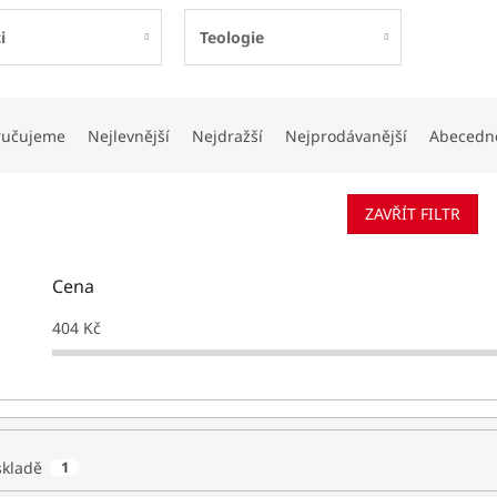
i
Teologie
ručujeme
Nejlevnější
Nejdražší
Nejprodávanější
Abecedn
ZAVŘÍT FILTR
Cena
404
Kč
skladě
1