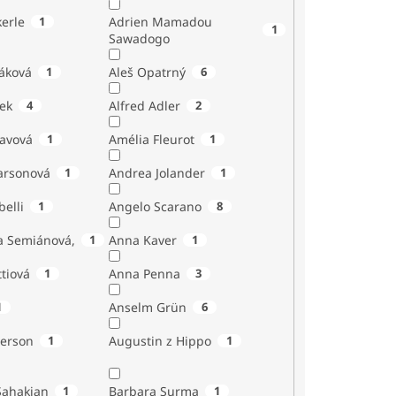
erle
1
Adrien Mamadou
1
Sawadogo
áková
1
Aleš Opatrný
6
ek
4
Alfred Adler
2
tavová
1
Amélia Fleurot
1
Larsonová
1
Andrea Jolander
1
Giubelli
1
Angelo Scarano
8
a Semiánová,
1
Anna Kaver
1
tiová
1
Anna Penna
3
1
Anselm Grün
6
erson
1
Augustin z Hippo
1
Sahakian
1
Barbara Surma
1