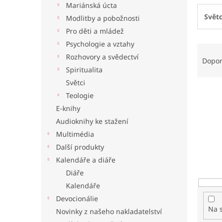
Mariánská úcta
l
Světc
Modlitby a pobožnosti
Pro děti a mládež
Psychologie a vztahy
Ř
Rozhovory a svědectví
a
Dopo
z
Spiritualita
e
Světci
n
Teologie
í
E-knihy
p
Audioknihy ke stažení
r
o
Multimédia
d
Další produkty
u
Kalendáře a diáře
k
Diáře
t
Kalendáře
ů
Devocionálie
Na 
Novinky z našeho nakladatelství