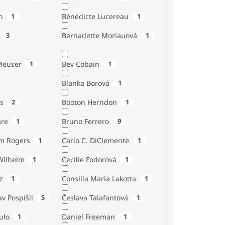
n
1
Bénédicte Lucereau
1
3
Bernadette Moriauová
1
Meuser
1
Bev Cobain
1
Blanka Borová
1
s
2
Booton Herndon
1
are
1
Bruno Ferrero
9
m Rogers
1
Carlo C. DiClemente
1
Wilhelm
1
Cecilie Fodorová
1
z
1
Consilia Maria Lakotta
1
av Pospíšil
5
Česlava Talafantová
1
ulo
1
Daniel Freeman
1