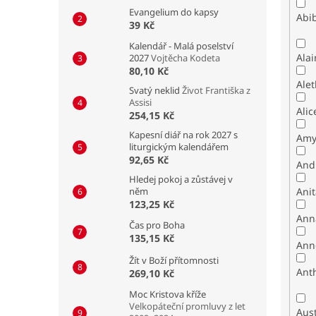
Evangelium do kapsy
Abib
39 Kč
Kalendář - Malá poselství
Alai
2027
Vojtěcha Kodeta
80,10 Kč
Alet
Svatý neklid
Život Františka z
Assisi
Alic
254,15 Kč
Kapesní diář na rok 2027 s
Amy
liturgickým kalendářem
92,65 Kč
And
Hledej pokoj a zůstávej v
něm
Ani
123,25 Kč
Ann
Čas pro Boha
135,15 Kč
Ann
Žít v Boží přítomnosti
Ant
269,10 Kč
Moc Kristova kříže
Velkopáteční promluvy z let