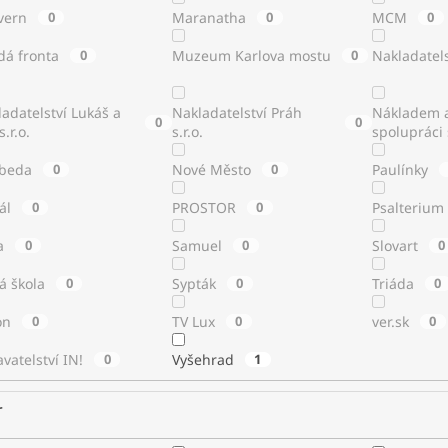
vern
0
Maranatha
0
MCM
0
dá fronta
0
Muzeum Karlova mostu
0
Nakladatels
adatelství Lukáš a
Nakladatelství Práh
Nákladem a
0
0
s.r.o.
s.r.o.
spolupráci
beda
0
Nové Město
0
Paulínky
tál
0
PROSTOR
0
Psalterium
a
0
Samuel
0
Slovart
0
á škola
0
Sypták
0
Triáda
0
ton
0
TV Lux
0
ver.sk
0
vatelství IN!
0
Vyšehrad
1
r