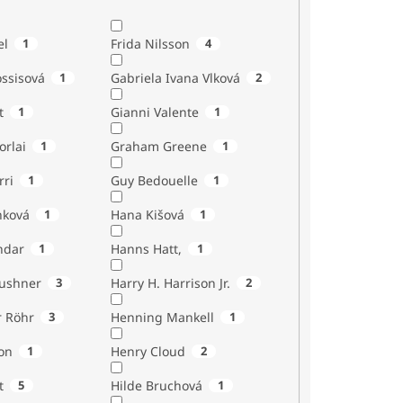
el
1
Frida Nilsson
4
ossisová
1
Gabriela Ivana Vlková
2
t
1
Gianni Valente
1
orlai
1
Graham Greene
1
rri
1
Guy Bedouelle
1
nková
1
Hana Kišová
1
ndar
1
Hanns Hatt,
1
Kushner
3
Harry H. Harrison Jr.
2
r Röhr
3
Henning Mankell
1
on
1
Henry Cloud
2
t
5
Hilde Bruchová
1