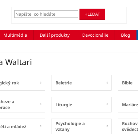
HLEDAT
Multimédia
Další produkty
Devocionálie
Blog
a Waltari
gický rok
Beletrie
Bible
cheze a
Liturgie
Marián
orace
Psychologie a
Rozhov
ěti a mládež
vztahy
svědect