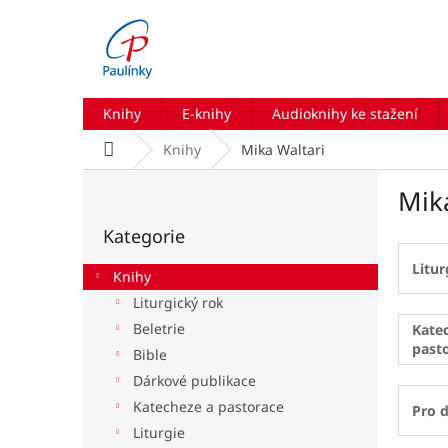
Přejít
na
obsah
Knihy
E-knihy
Audioknihy ke stažení
Domů
Knihy
Mika Waltari
P
Mik
o
Přeskočit
s
Kategorie
kategorie
t
r
Litur
Knihy
a
Liturgický rok
n
Beletrie
n
Kate
past
í
Bible
p
Dárkové publikace
a
Katecheze a pastorace
Pro d
n
Liturgie
e