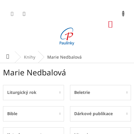
Přejít
na
obsah
NÁKUP
KOŠÍK
Domů
Knihy
Marie Nedbalová
Marie Nedbalová
Liturgický rok
Beletrie
Bible
Dárkové publikace