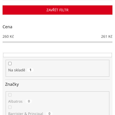
í
p
ZAVŘÍT FILTR
r
o
d
Cena
u
k
260
Kč
261
Kč
t
ů
Na skladě
1
Značky
Albatros
0
Barrister & Principal
0