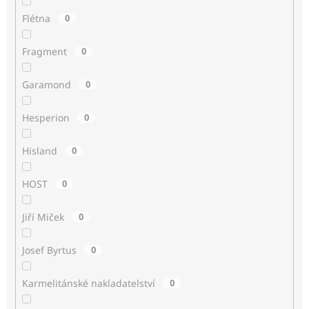
Flétna
0
Fragment
0
Garamond
0
Hesperion
0
Hisland
0
HOST
0
Jiří Miček
0
Josef Byrtus
0
Karmelitánské nakladatelství
0