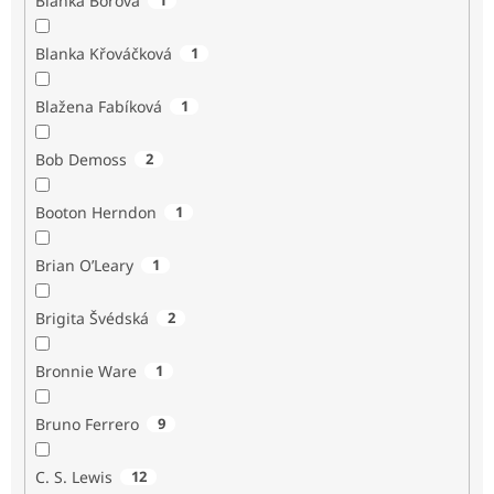
Blanka Borová
Blanka Křováčková
1
Blažena Fabíková
1
Bob Demoss
2
Booton Herndon
1
Brian O’Leary
1
Brigita Švédská
2
Bronnie Ware
1
Bruno Ferrero
9
C. S. Lewis
12