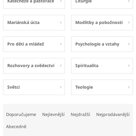
Katecheze a pastorace
Liturgie
Mariánská úcta
Modlitby a pobožnosti
Pro děti a mládež
Psychologie a vztahy
Rozhovory a svědectví
Spiritualita
Světci
Teologie
Ř
a
Doporučujeme
Nejlevnější
Nejdražší
Nejprodávanější
z
e
Abecedně
n