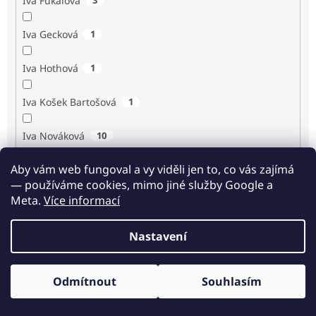
Iva Fukalová
Iva Gecková
1
Iva Hothová
1
Iva Košek Bartošová
1
Iva Nováková
10
Aby vám web fungoval a vy viděli jen to, co vás zajímá
Iva Procházková
1
— používáme cookies, mimo jiné služby Google a
Meta.
Více informací
Ivan Renč
1
Nastavení
Ivan Steiger
1
Ivana Karásková
1
Odmítnout
Souhlasím
Odběr novinek
Jack Frost
1