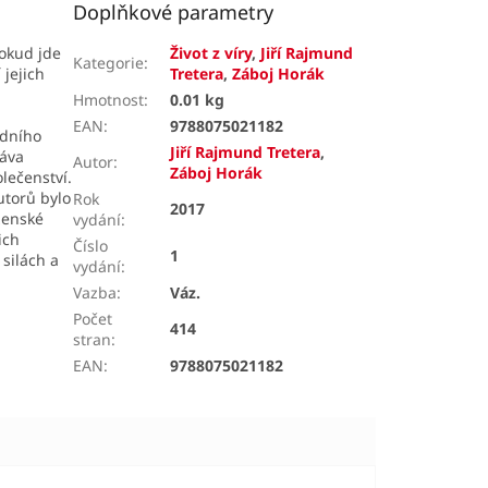
Doplňkové parametry
okud jde
Život z víry
,
Jiří Rajmund
Kategorie
:
 jejich
Tretera
,
Záboj Horák
Hmotnost
:
0.01 kg
EAN
:
9788075021182
odního
Jiří Rajmund Tretera
,
ráva
Autor
:
Záboj Horák
lečenství.
torů bylo
Rok
2017
ženské
vydání
:
ich
Číslo
1
silách a
vydání
:
Vazba
:
Váz.
Počet
414
stran
:
EAN
:
9788075021182