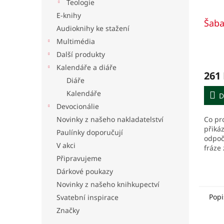
Teologie
E-knihy
Šaba
Audioknihy ke stažení
Multimédia
Další produkty
Kalendáře a diáře
261
Diáře
Kalendáře
D
Devocionálie
Co pr
Novinky z našeho nakladatelství
přikáz
Paulínky doporučují
odpoč
V akci
fráze 
Brueg
Připravujeme
právě
Dárkové poukazy
provoz
Novinky z našeho knihkupectví
Popi
Svatební inspirace
Značky