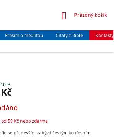
NÁKUPNÍ
Prázdný košík
KOŠÍK
Prosím o modlitbu
Citáty z Bible
Kontakty
Moje 
–10 %
 Kč
odáno
 od 59 Kč nebo zdarma
fie se především zabývá českým konfesním