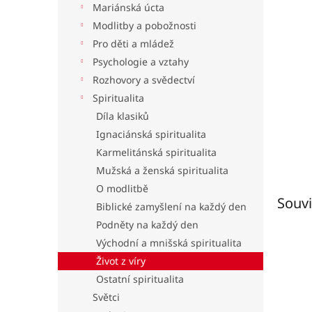
Mariánská úcta
l
Modlitby a pobožnosti
Pro děti a mládež
Psychologie a vztahy
Rozhovory a svědectví
Spiritualita
Díla klasiků
Ignaciánská spiritualita
Karmelitánská spiritualita
Mužská a ženská spiritualita
O modlitbě
Souvi
Biblické zamyšlení na každý den
Podněty na každý den
Východní a mnišská spiritualita
Život z víry
Ostatní spiritualita
Světci