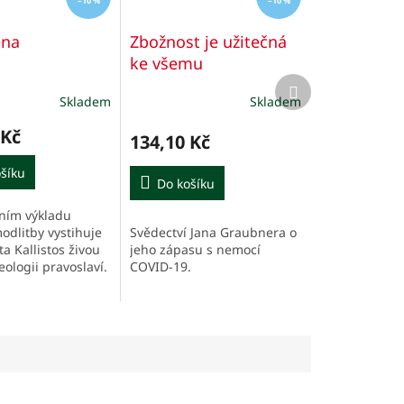
–10 %
–10 %
éna
Zbožnost je užitečná
ke všemu
Další
produkt
Skladem
Skladem
 Kč
134,10 Kč
šíku
Do košíku
lním výkladu
Svědectví Jana Graubnera o
odlitby vystihuje
jeho zápasu s nemocí
a Kallistos živou
COVID-19.
teologii pravoslaví.
nově oslovit
sychastů, učitelů
tišení,...