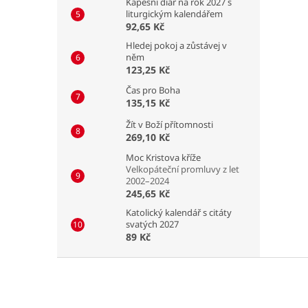
Kapesní diář na rok 2027 s
liturgickým kalendářem
92,65 Kč
Hledej pokoj a zůstávej v
něm
123,25 Kč
Čas pro Boha
135,15 Kč
Žít v Boží přítomnosti
269,10 Kč
Moc Kristova kříže
Velkopáteční promluvy z let
2002–2024
245,65 Kč
Katolický kalendář s citáty
svatých 2027
89 Kč
Z
á
p