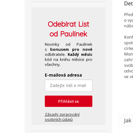
Det
Před
o vy
Odebírat
List
nábo
od Paulínek
Konf
spol
Novinky od Paulínek
círk
s
bonusem pro nové
Mono
odběratele.
Každý měsíc
zahr
kód na knihu měsíce pro
všechny.
svob
odvo
E-mailová adresa
ve v
Přihlásit se
Zásady zpracování
osobních údajů