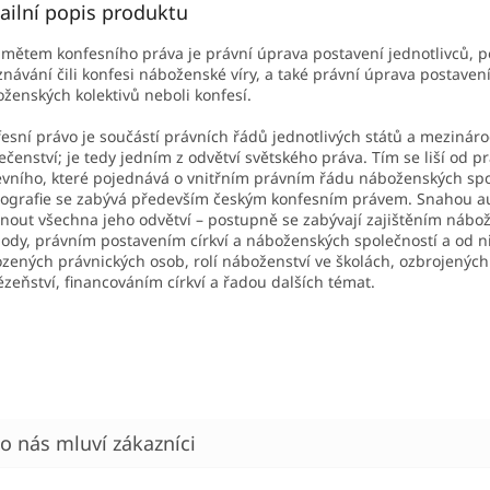
ailní popis produktu
mětem konfesního práva je právní úprava postavení jednotlivců, p
znávání čili konfesi náboženské víry, a také právní úprava postavení
ženských kolektivů neboli konfesí.
esní právo je součástí právních řádů jednotlivých států a mezinár
ečenství; je tedy jedním z odvětví světského práva. Tím se liší od p
evního, které pojednává o vnitřním právním řádu náboženských spo
grafie se zabývá především českým konfesním právem. Snahou au
nout všechna jeho odvětví – postupně se zabývají zajištěním nábo
ody, právním postavením církví a náboženských společností a od n
zených právnických osob, rolí náboženství ve školách, ozbrojených 
ězeňství, financováním církví a řadou dalších témat.