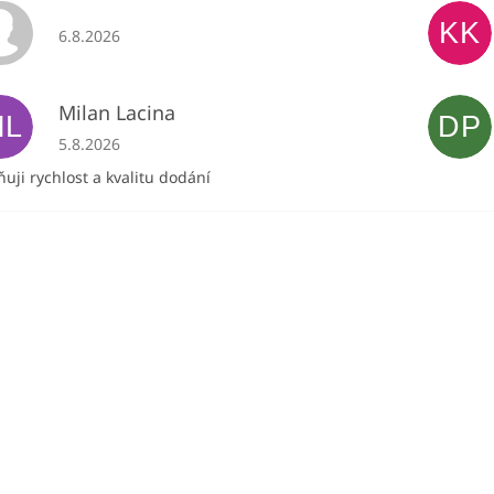
KK
Hodnocení obchodu je 5 z 5 hvězdiček.
6.8.2026
Milan Lacina
ML
DP
Hodnocení obchodu je 5 z 5 hvězdiček.
5.8.2026
uji rychlost a kvalitu dodání