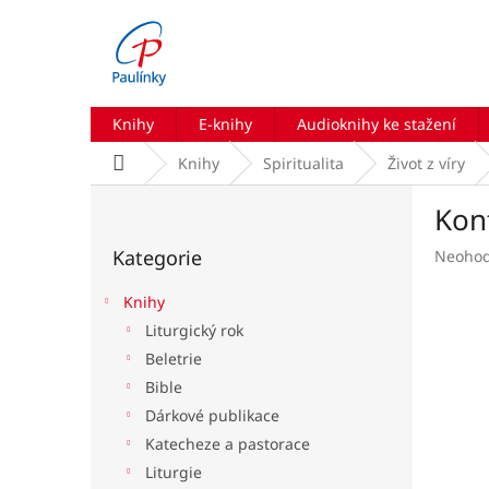
Přejít
na
obsah
Knihy
E-knihy
Audioknihy ke stažení
Domů
Knihy
Spiritualita
Život z víry
P
Kon
o
Přeskočit
s
Kategorie
Průmě
Neoho
kategorie
t
hodnoc
r
produk
Knihy
a
je
Liturgický rok
n
0,0
Beletrie
z
n
5
í
Bible
hvězdič
p
Dárkové publikace
a
Katecheze a pastorace
n
Liturgie
e