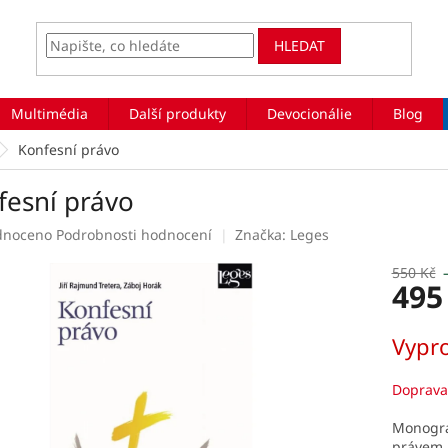
HLEDAT
Multimédia
Další produkty
Devocionálie
Blog
Konfesní právo
fesní právo
rné
dnoceno
Podrobnosti hodnocení
Značka:
Leges
ení
tu
550 Kč
495
Měrná
Vypr
cena:
ek.
Doprava
Monogra
právem.