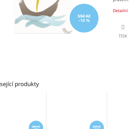
Detailní
550 Kč
–10 %
TISK
sející produkty
290 Kč
249 Kč