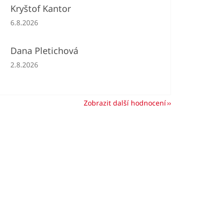
Kryštof Kantor
Hodnocení obchodu je 5 z 5 hvězdiček.
6.8.2026
Dana Pletichová
Hodnocení obchodu je 5 z 5 hvězdiček.
2.8.2026
Zobrazit další hodnocení