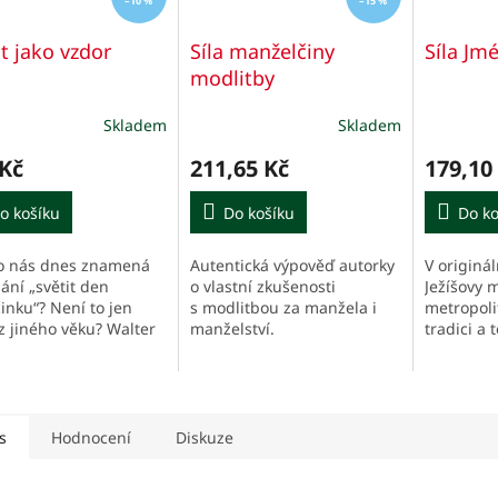
–10 %
–15 %
t jako vzdor
Síla manželčiny
Síla Jm
modlitby
Skladem
Skladem
Průměrné
hodnocení
 Kč
211,65 Kč
179,10
produktu
je
o košíku
5,0
Do košíku
Do ko
z
5
o nás dnes znamená
Autentická výpověď autorky
V originá
hvězdiček.
ání „světit den
o vlastní zkušenosti
Ježíšovy m
inku“? Není to jen
s modlitbou za manžela i
metropolit
z jiného věku? Walter
manželství.
tradici a 
gemann ukazuje, že
Chce nás 
 v době nepřetržitého
naukou hé
u, tlaku na výkon a...
vnitřního z
s
Hodnocení
Diskuze