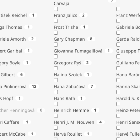
7
Carvajal
tišek Reichel
1
Franz Jalics
2
Franz Werf
ngs Thomas
1
Frost Trisha
1
Gabriela B
riele Amorth
2
Gary Chapman
8
Gerda Raid
ert Garibal
1
Giovanna Fumagalliová
1
Giuseppe F
gory Boyle
1
Grzegorz Ryś
2
Guiliano Fe
Gilbert
6
Halina Szotek
1
Hana Bará
a Pinknerová
12
Hana Zobačová
7
Hanna Ska
s Hopf
1
Hans Rath
1
Harold S. 
ther Henningová
0
Heinrich Hemme
1
Heinz-Pete
i Caffarel
1
Henri J. M. Nouwen
4
Henri Sans
bert McCabe
1
Hervé Roullet
1
Hervé Tulle