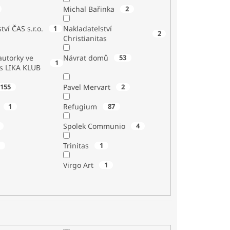
Michal Bařinka
2
tví ČAS s.r.o.
1
Nakladatelství
2
Christianitas
utorky ve
Návrat domů
53
1
 s LIKA KLUB
155
Pavel Mervart
2
1
Refugium
87
Spolek Communio
4
1
Trinitas
1
Virgo Art
1