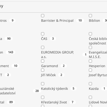
ky
atros
9
Barrister & Principal
10
Biblion
3
ta
90
ČAS
3
Česká bibli
společnost
on
143
EUROMEDIA GROUP,
Evangeliza
1
a.s.
M.I.S.E.
gment
10
Garamond
2
Hesperion
ST
2
Jiří Miček
2
Josef Byrtu
tuziánské
Katolický týdeník
5
Kazda
1
28
adatelství
stal
89
Křesťanský život
7
Lidové Nov