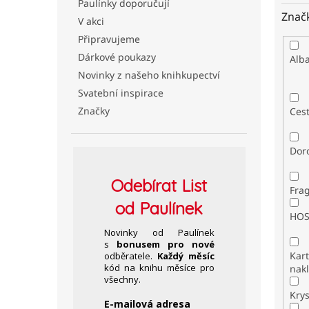
Paulínky doporučují
Znač
V akci
Připravujeme
Dárkové poukazy
Alb
Novinky z našeho knihkupectví
Svatební inspirace
Značky
Ces
Dor
Odebírat
List
Fra
od Paulínek
HO
Novinky od Paulínek
s
bonusem pro nové
Kar
odběratele.
Každý měsíc
kód na knihu měsíce pro
nakl
všechny.
Kry
E-mailová adresa