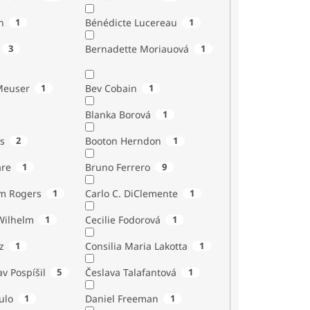
n
1
Bénédicte Lucereau
1
3
Bernadette Moriauová
1
Meuser
1
Bev Cobain
1
Blanka Borová
1
s
2
Booton Herndon
1
are
1
Bruno Ferrero
9
m Rogers
1
Carlo C. DiClemente
1
Wilhelm
1
Cecilie Fodorová
1
z
1
Consilia Maria Lakotta
1
av Pospíšil
5
Česlava Talafantová
1
ulo
1
Daniel Freeman
1