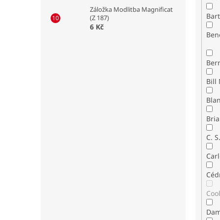
Záložka Modlitba Magnificat
Bar
(Z 187)
6 Kč
Ben
Ber
Bla
Bria
C. S
Carl
Céd
Coo
Dam