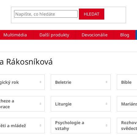
HLEDAT
Multimédia
Další produkty
Devocionálie
Blog
na Rákosníková
gický rok
Beletrie
Bible
cheze a
Liturgie
Marián
orace
Psychologie a
Rozhov
ěti a mládež
vztahy
svědect