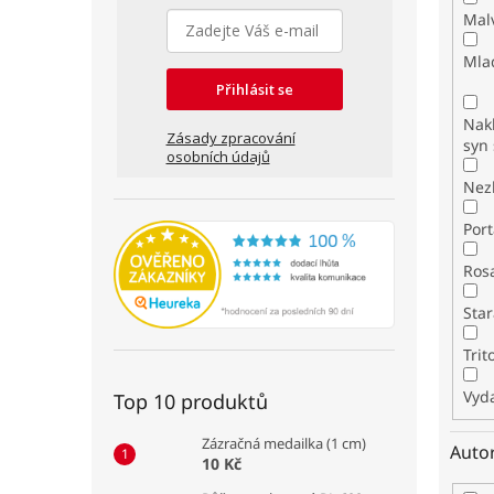
Mal
Mla
Přihlásit se
Nakl
Zásady zpracování
syn 
osobních údajů
Nez
Por
Ros
Star
Tri
Vyda
Top 10 produktů
Zázračná medailka (1 cm)
Auto
10 Kč