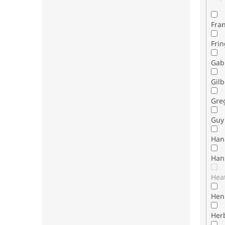
Fran
Fri
Gab
Gilb
Gre
Guy 
Han
Han
Hea
Henr
Her