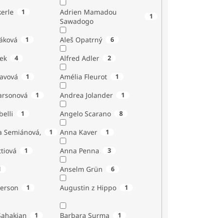
erle
1
Adrien Mamadou
1
Sawadogo
áková
1
Aleš Opatrný
6
ek
4
Alfred Adler
2
tavová
1
Amélia Fleurot
1
Larsonová
1
Andrea Jolander
1
Giubelli
1
Angelo Scarano
8
a Semiánová,
1
Anna Kaver
1
tiová
1
Anna Penna
3
1
Anselm Grün
6
erson
1
Augustin z Hippo
1
Sahakian
1
Barbara Surma
1