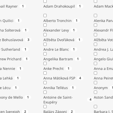
ail Rayner
1
Adam Drahokoupil
1
Adam Mack
n Quilici
1
Alberto Tronchin
1
Alenka Pan
ha Solterová
1
Alexander Levy
1
Alexandr Fl
e Bohuslavová
3
Alžběta Dvořáková
1
Alžběta Vo
 Sutherland
1
Andre Le Blanc
1
Andrea J. 
rew Prichard
1
Angelika Bartram
1
Angelo 
ta Nennie
1
Anke Precht
1
Anna a Em
a Lehká
1
Anna Mátiková FSP
4
Anna Peiret
e Lécu
1
Annika Telléus
1
Anonym
hony de Mello
1
Antoine de Saint-
Aston Sand
4
Exupéry
Austen Ivereigh
2
Balázs Zágoni
2
Barbara J. 