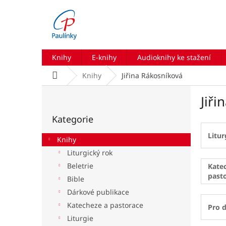
Přejít
na
obsah
Knihy
E-knihy
Audioknihy ke stažení
Domů
Knihy
Jiřina Rákosníková
P
Jiři
o
Přeskočit
s
Kategorie
kategorie
t
r
Litur
Knihy
a
Liturgický rok
n
Beletrie
n
Kate
past
í
Bible
p
Dárkové publikace
a
Katecheze a pastorace
Pro d
n
Liturgie
e