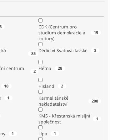
6
CDK (Centrum pro
studium demokracie a
19
kultury)
cká
Dědictví Svatováclavské
3
85
ční centrum
Flétna
28
2
18
Hisland
2
s
1
Karmelitánské
208
nakladatelství
KMS - Křesťanská misijní
1
společnost
iny
1
Lípa
1