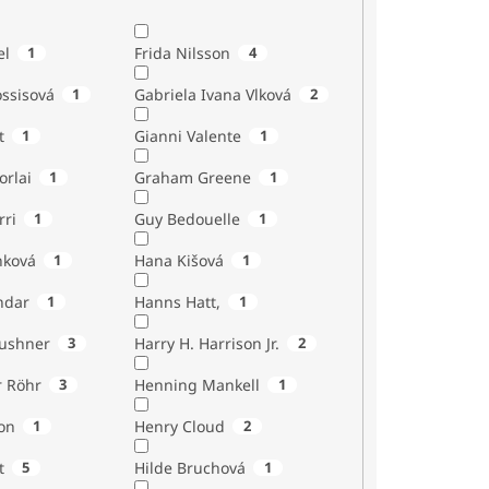
el
1
Frida Nilsson
4
ossisová
1
Gabriela Ivana Vlková
2
t
1
Gianni Valente
1
orlai
1
Graham Greene
1
rri
1
Guy Bedouelle
1
nková
1
Hana Kišová
1
ndar
1
Hanns Hatt,
1
Kushner
3
Harry H. Harrison Jr.
2
r Röhr
3
Henning Mankell
1
on
1
Henry Cloud
2
t
5
Hilde Bruchová
1