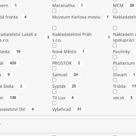
vern
1
Maranatha
1
MCM
28
dá fronta
4
Muzeum Karlova mostu
1
Nakladatels
adatelství Lukáš a
Nakladatelství Práh
Nákladem a
3
1
s.r.o.
s.r.o.
spolupráci
beda
10
Nové Město
1
Paulínky
tál
420
PROSTOR
2
Psalterium
a
9
Samuel
24
Slovart
1
á škola
2
Sypták
25
Triáda
1
ton
130
TV Lux
4
ver.sk
3
vatelství IN!
4
Vyšehrad
31
r