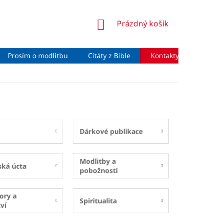
NÁKUPNÍ
Prázdný košík
KOŠÍK
Prosím o modlitbu
Citáty z Bible
Kontakty
Moje 
Dárkové publikace
Modlitby a
ská úcta
pobožnosti
ory a
Spiritualita
ví