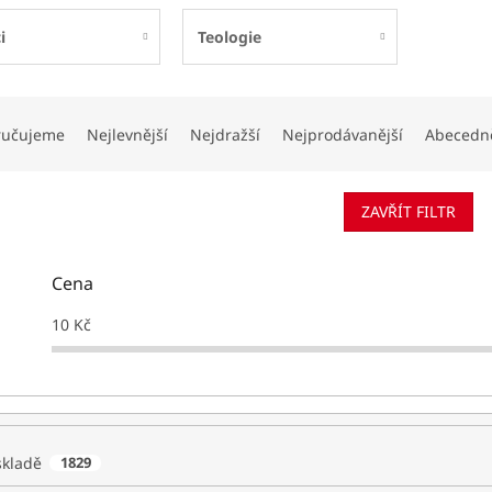
i
Teologie
ručujeme
Nejlevnější
Nejdražší
Nejprodávanější
Abecedn
ZAVŘÍT FILTR
Cena
10
Kč
skladě
1829