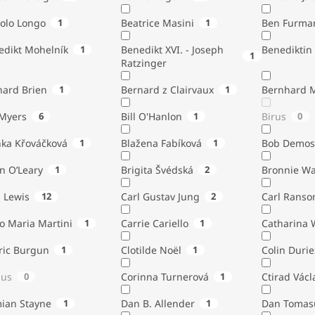
tolo Longo
1
Beatrice Masini
1
Ben Furma
edikt Mohelník
1
Benedikt XVI. - Joseph
Benediktin
1
Ratzinger
nard Brien
1
Bernard z Clairvaux
1
Bernhard 
Bill Myers
6
Bill O'Hanlon
1
Birus
0
nka Křováčková
1
Blažena Fabíková
1
Bob Demos
n O’Leary
1
Brigita Švédská
2
Bronnie W
. Lewis
12
Carl Gustav Jung
2
Carl Ranso
o Maria Martini
1
Carrie Cariello
1
Catharina 
ric Burgun
1
Clotilde Noël
1
Colin Durie
lus
0
Corinna Turnerová
1
Ctirad Václ
ian Stayne
1
Dan B. Allender
1
Dan Tomas