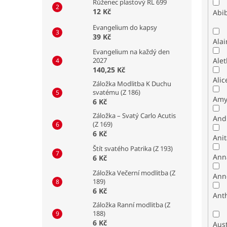
Růženec plastový RL 699
12 Kč
Abib
Evangelium do kapsy
39 Kč
Alai
Evangelium na každý den
2027
Alet
140,25 Kč
Alic
Záložka Modlitba K Duchu
svatému (Z 186)
Amy
6 Kč
Záložka – Svatý Carlo Acutis
And
(Z 169)
6 Kč
Ani
Štít svatého Patrika (Z 193)
Ann
6 Kč
Záložka Večerní modlitba (Z
Ann
189)
6 Kč
Ant
Záložka Ranní modlitba (Z
188)
6 Kč