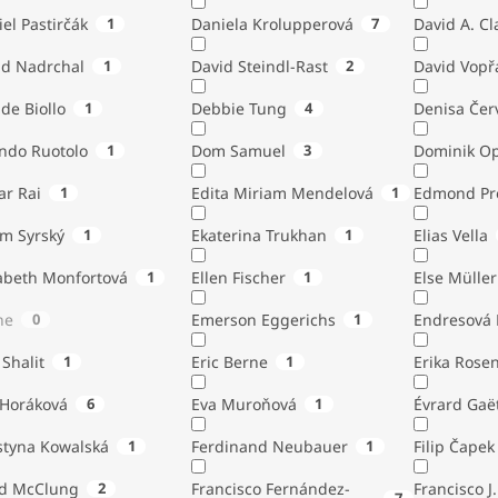
el Pastirčák
1
Daniela Krolupperová
7
David A. Cl
id Nadrchal
1
David Steindl-Rast
2
David Vopř
de Biollo
1
Debbie Tung
4
Denisa Čer
indo Ruotolo
1
Dom Samuel
3
Dominik Op
ar Rai
1
Edita Miriam Mendelová
1
Edmond Pr
ém Syrský
1
Ekaterina Trukhan
1
Elias Vella
zabeth Monfortová
1
Ellen Fischer
1
Else Müller
ne
0
Emerson Eggerichs
1
Endresová B
 Shalit
1
Eric Berne
1
Erika Rose
 Horáková
6
Eva Muroňová
1
Évrard Gaë
styna Kowalská
1
Ferdinand Neubauer
1
Filip Čapek
yd McClung
2
Francisco Fernández-
Francisco J.