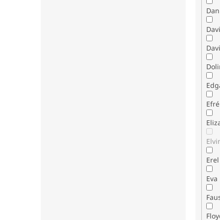
Dani
Dav
Davi
Dol
Edg
Efr
Eli
Elvi
Erel
Eva
Fau
Flo