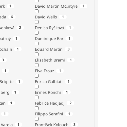
ark
1
David Martin McIntyre
1
ada
6
David Wells
1
venková
2
Denisa Ryšková
1
atrný
1
Dominique Bar
1
ochain
1
Eduard Martin
3
3
Élisabeth Brami
1
1
Elva Frouz
1
rigitte
1
Enrico Galbiati
1
nberg
1
Ermes Ronchi
1
tan
1
Fabrice Hadjadj
2
1
Filippo Serafini
1
 Varela
1
František Kolouch
3