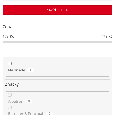
í
p
ZAVŘÍT FILTR
r
o
d
Cena
u
k
178
Kč
179
Kč
t
ů
Na skladě
1
Značky
Albatros
0
Barrister & Principal
0