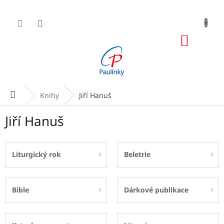
Přejít
na
obsah
NÁKUP
KOŠÍK
Domů
Knihy
Jiří Hanuš
Jiří Hanuš
Liturgický rok
Beletrie
Bible
Dárkové publikace