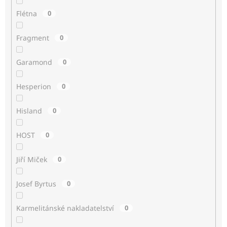
Flétna
0
Fragment
0
Garamond
0
Hesperion
0
Hisland
0
HOST
0
Jiří Miček
0
Josef Byrtus
0
Karmelitánské nakladatelství
0