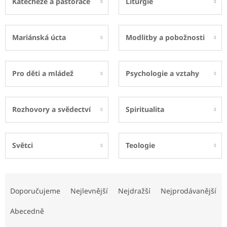
Katecheze a pastorace
Liturgie
Mariánská úcta
Modlitby a pobožnosti
Pro děti a mládež
Psychologie a vztahy
Rozhovory a svědectví
Spiritualita
Světci
Teologie
Ř
a
Doporučujeme
Nejlevnější
Nejdražší
Nejprodávanější
z
e
Abecedně
n