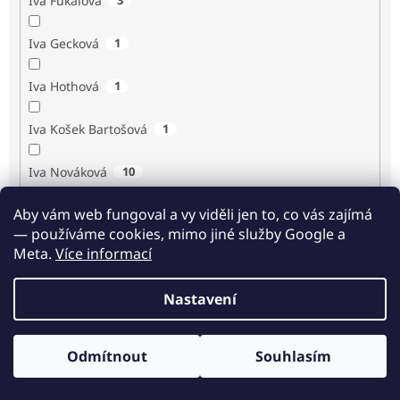
Iva Fukalová
Iva Gecková
1
Iva Hothová
1
Iva Košek Bartošová
1
Iva Nováková
10
Aby vám web fungoval a vy viděli jen to, co vás zajímá
Iva Procházková
1
— používáme cookies, mimo jiné služby Google a
Meta.
Více informací
Ivan Renč
1
Nastavení
Ivan Steiger
1
Ivana Karásková
1
Odmítnout
Souhlasím
Odběr novinek
Jack Frost
1