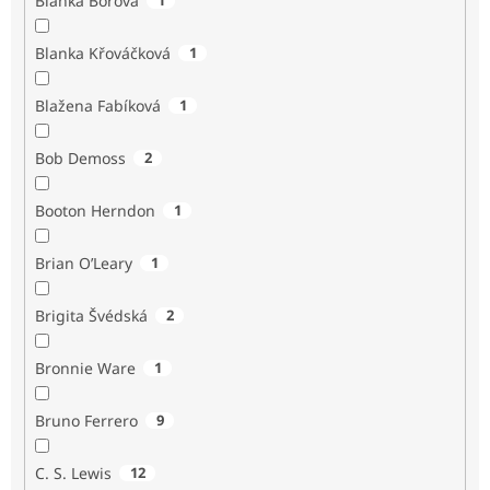
Blanka Borová
Blanka Křováčková
1
Blažena Fabíková
1
Bob Demoss
2
Booton Herndon
1
Brian O’Leary
1
Brigita Švédská
2
Bronnie Ware
1
Bruno Ferrero
9
C. S. Lewis
12