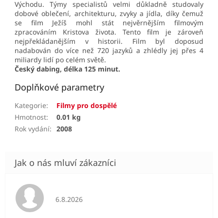
Východu. Týmy specialistů velmi důkladně studovaly
dobové oblečení, architekturu, zvyky a jídla, díky čemuž
se film Ježíš mohl stát nejvěrnějším filmovým
zpracováním Kristova života. Tento film je zároveň
nejpřekládanějším v historii. Film byl doposud
nadabován do více než 720 jazyků a zhlédly jej přes 4
miliardy lidí po celém světě.
Český dabing, délka 125 minut.
Doplňkové parametry
Kategorie
:
Filmy pro dospělé
Hmotnost
:
0.01 kg
Rok vydání
:
2008
Hodnocení obchodu je 5 z 5 hvězdiček.
6.8.2026