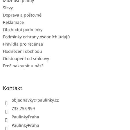
Možnosti platby
í
Slevy
Doprava a poštovné
Reklamace
Obchodní podmínky
Podmínky ochrany osobních údajů
Pravidla pro recenze
Hodnocení obchodu
Odstoupení od smlouvy
Proč nakoupit u nás?
Kontakt
objednavky
@
paulinky.cz
733 755 999
PaulinkyPraha
PaulinkyPraha