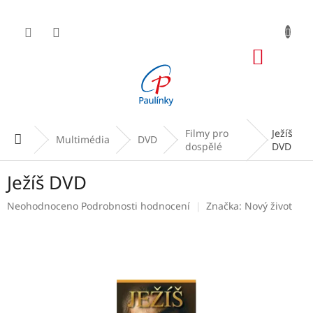
Přejít
na
obsah
NÁKUP
KOŠÍK
Filmy pro
Ježíš
Domů
Multimédia
DVD
dospělé
DVD
Ježíš DVD
Průměrné
Neohodnoceno
Podrobnosti hodnocení
Značka:
Nový život
hodnocení
produktu
je
0,0
z
5
hvězdiček.