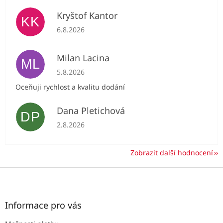
Kryštof Kantor
KK
Hodnocení obchodu je 5 z 5 hvězdiček.
6.8.2026
Milan Lacina
ML
Hodnocení obchodu je 5 z 5 hvězdiček.
5.8.2026
Oceňuji rychlost a kvalitu dodání
Dana Pletichová
DP
Hodnocení obchodu je 5 z 5 hvězdiček.
2.8.2026
Zobrazit další hodnocení
Z
á
p
a
Informace pro vás
t