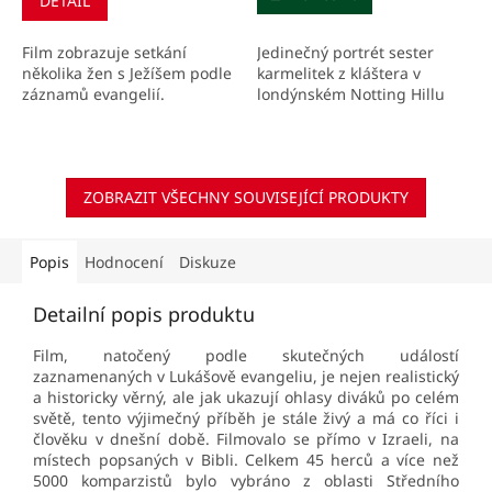
DETAIL
Jedinečný portrét sester
Film zobrazuje setkání
karmelitek z kláštera v
několika žen s Ježíšem podle
londýnském Notting Hillu
záznamů evangelií.
ZOBRAZIT VŠECHNY SOUVISEJÍCÍ PRODUKTY
Popis
Hodnocení
Diskuze
Detailní popis produktu
Film, natočený podle skutečných událostí
zaznamenaných v Lukášově evangeliu, je nejen realistický
a historicky věrný, ale jak ukazují ohlasy diváků po celém
světě, tento výjimečný příběh je stále živý a má co říci i
člověku v dnešní době. Filmovalo se přímo v Izraeli, na
místech popsaných v Bibli. Celkem 45 herců a více než
5000 komparzistů bylo vybráno z oblasti Středního