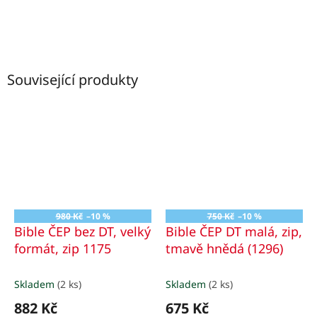
Související produkty
980 Kč
–10 %
750 Kč
–10 %
Bible ČEP bez DT, velký
Bible ČEP DT malá, zip,
formát, zip 1175
tmavě hnědá (1296)
Skladem
(2 ks)
Skladem
(2 ks)
882 Kč
675 Kč