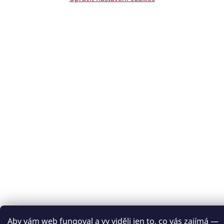
Aby vám web fungoval a vy viděli jen to, co vás zajímá —