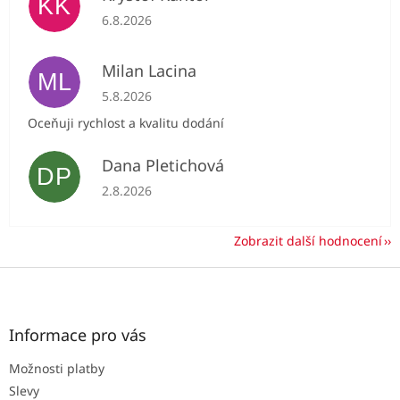
KK
Hodnocení obchodu je 5 z 5 hvězdiček.
6.8.2026
Milan Lacina
ML
Hodnocení obchodu je 5 z 5 hvězdiček.
5.8.2026
Oceňuji rychlost a kvalitu dodání
Dana Pletichová
DP
Hodnocení obchodu je 5 z 5 hvězdiček.
2.8.2026
Zobrazit další hodnocení
Z
á
p
a
Informace pro vás
t
Možnosti platby
í
Slevy