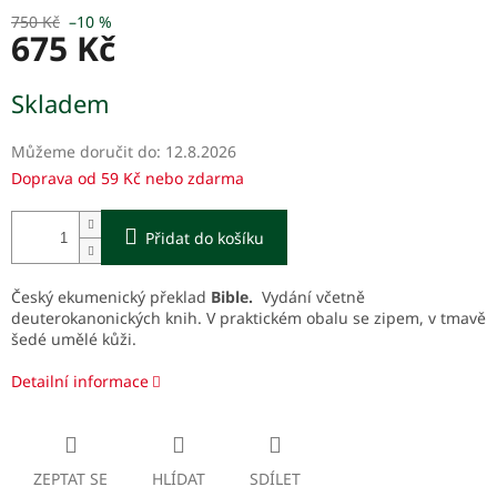
750 Kč
–10 %
675 Kč
Měrná
Skladem
cena:
Můžeme doručit do:
12.8.2026
Doprava od 59 Kč nebo zdarma
Přidat do košíku
Český ekumenický překlad
Bible.
Vydání včetně
deuterokanonických knih.
V praktickém obalu se zipem, v tmavě
šedé umělé kůži.
Detailní informace
ZEPTAT SE
HLÍDAT
SDÍLET