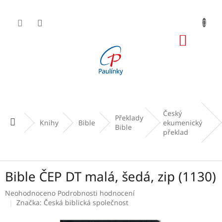
Přejít
na
obsah
NÁKUP
KOŠÍK
Český
Překlady
Domů
Knihy
Bible
ekumenický
Bible
překlad
Bible ČEP DT malá, šedá, zip (1130)
Průměrné
Neohodnoceno
Podrobnosti hodnocení
hodnocení
Značka:
Česká biblická společnost
produktu
je