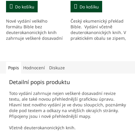
Do košíku
Do košíku
Nové vydání velkého
Český ekumenický překlad
formátu Bible bez
Bible. Vydání včetně
deuterokanonických knih
deuterokanonických knih. V
zahrnuje veškeré dosavadní
praktickém obalu se zipem,
revize textu. Hlavní text je ve
v tmavě hnědé umělé kůži.
dvou sloupcích, poznámky
jsou umístěny dole pod
textem a...
Popis
Hodnocení
Diskuze
Detailní popis produktu
Toto vydání zahrnuje nejen veškeré dosavadní revize
textu, ale také novou přehlednější grafickou úpravu.
Hlavní text nového vydání je ve dvou sloupcích, poznámky
dole pod textem a odkazy na vnějších okrajích stránky.
Připojeny jsou i nové přehlednější mapy.
Včetně deuterokanonických knih.