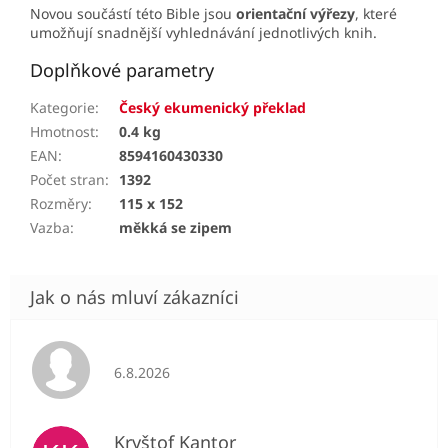
Novou součástí této Bible jsou
orientační výřezy
, které
umožňují snadnější vyhlednávání jednotlivých knih.
Doplňkové parametry
Kategorie
:
Český ekumenický překlad
Hmotnost
:
0.4 kg
EAN
:
8594160430330
Počet stran
:
1392
Rozměry
:
115 x 152
Vazba
:
měkká se zipem
Hodnocení obchodu je 5 z 5 hvězdiček.
6.8.2026
Kryštof Kantor