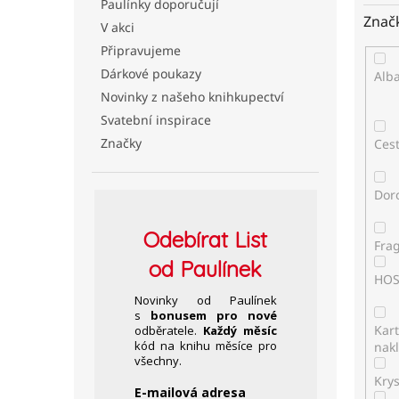
Paulínky doporučují
Znač
V akci
Připravujeme
Dárkové poukazy
Alb
Novinky z našeho knihkupectví
Svatební inspirace
Značky
Ces
Dor
Odebírat
List
Fra
od Paulínek
HO
Novinky od Paulínek
s
bonusem pro nové
Kar
odběratele.
Každý měsíc
kód na knihu měsíce pro
nakl
všechny.
Kry
E-mailová adresa