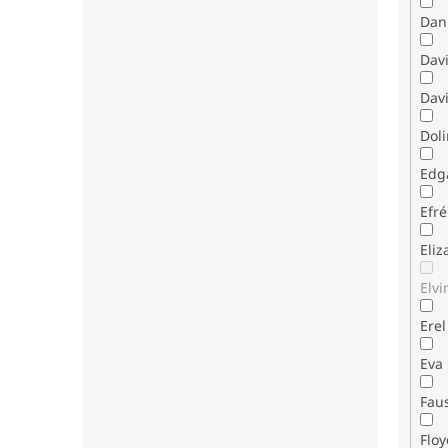
Dani
Dav
Davi
Dol
Edg
Efr
Eli
Elvi
Erel
Eva
Fau
Flo