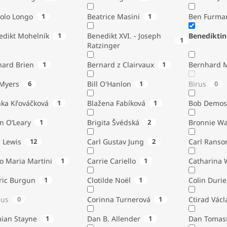
tolo Longo
1
Beatrice Masini
1
Ben Furma
edikt Mohelník
1
Benedikt XVI. - Joseph
Benediktin
1
Ratzinger
nard Brien
1
Bernard z Clairvaux
1
Bernhard 
Bill Myers
6
Bill O'Hanlon
1
Birus
0
nka Křováčková
1
Blažena Fabíková
1
Bob Demos
n O’Leary
1
Brigita Švédská
2
Bronnie W
. Lewis
12
Carl Gustav Jung
2
Carl Ranso
o Maria Martini
1
Carrie Cariello
1
Catharina 
ric Burgun
1
Clotilde Noël
1
Colin Durie
lus
0
Corinna Turnerová
1
Ctirad Václ
ian Stayne
1
Dan B. Allender
1
Dan Tomas