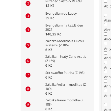
Růženec plastový RL 699
12 Kč
Abib
Evangelium do kapsy
39 Kč
Alai
Evangelium na každý den
2027
Alet
140,25 Kč
Alic
Záložka Modlitba K Duchu
svatému (Z 186)
Amy
6 Kč
Záložka – Svatý Carlo Acutis
And
(Z 169)
6 Kč
Ani
Štít svatého Patrika (Z 193)
Ann
6 Kč
Záložka Večerní modlitba (Z
Ann
189)
6 Kč
Ant
Záložka Ranní modlitba (Z
188)
6 Kč