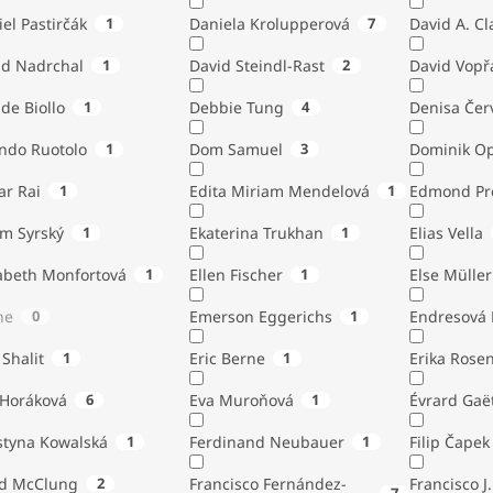
el Pastirčák
1
Daniela Krolupperová
7
David A. Cl
id Nadrchal
1
David Steindl-Rast
2
David Vopř
de Biollo
1
Debbie Tung
4
Denisa Čer
indo Ruotolo
1
Dom Samuel
3
Dominik Op
ar Rai
1
Edita Miriam Mendelová
1
Edmond Pr
ém Syrský
1
Ekaterina Trukhan
1
Elias Vella
zabeth Monfortová
1
Ellen Fischer
1
Else Müller
ne
0
Emerson Eggerichs
1
Endresová B
 Shalit
1
Eric Berne
1
Erika Rose
 Horáková
6
Eva Muroňová
1
Évrard Gaë
styna Kowalská
1
Ferdinand Neubauer
1
Filip Čapek
yd McClung
2
Francisco Fernández-
Francisco J.