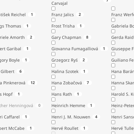
7
Carvajal
tišek Reichel
1
Franz Jalics
2
Franz Werf
ngs Thomas
1
Frost Trisha
1
Gabriela B
riele Amorth
2
Gary Chapman
8
Gerda Raid
ert Garibal
1
Giovanna Fumagalliová
1
Giuseppe F
gory Boyle
1
Grzegorz Ryś
2
Guiliano Fe
Gilbert
6
Halina Szotek
1
Hana Bará
a Pinknerová
12
Hana Zobačová
7
Hanna Ska
s Hopf
1
Hans Rath
1
Harold S. 
ther Henningová
0
Heinrich Hemme
1
Heinz-Pete
i Caffarel
1
Henri J. M. Nouwen
4
Henri Sans
bert McCabe
1
Hervé Roullet
1
Hervé Tulle