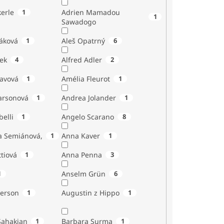
erle
1
Adrien Mamadou
1
Sawadogo
áková
1
Aleš Opatrný
6
ek
4
Alfred Adler
2
tavová
1
Amélia Fleurot
1
Larsonová
1
Andrea Jolander
1
Giubelli
1
Angelo Scarano
8
a Semiánová,
1
Anna Kaver
1
tiová
1
Anna Penna
3
1
Anselm Grün
6
erson
1
Augustin z Hippo
1
Sahakian
1
Barbara Surma
1