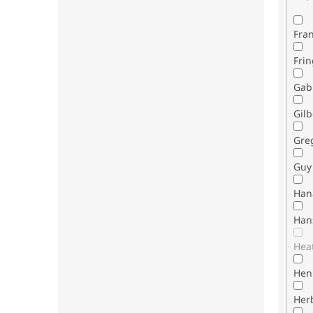
Fran
Fri
Gab
Gilb
Gre
Guy 
Han
Han
Hea
Henr
Her