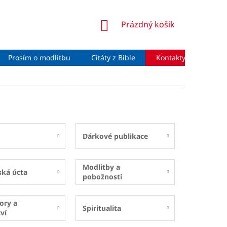
NÁKUPNÍ
Prázdný košík
KOŠÍK
Prosím o modlitbu
Citáty z Bible
Kontakty
Moje 
Dárkové publikace
Modlitby a
ská úcta
pobožnosti
ory a
Spiritualita
ví