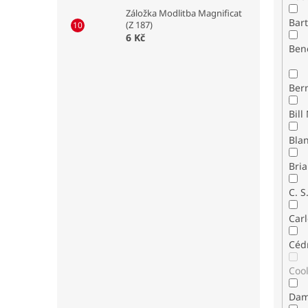
Záložka Modlitba Magnificat
Bar
(Z 187)
6 Kč
Ben
Ber
Bla
Bria
C. S
Carl
Céd
Coo
Dam