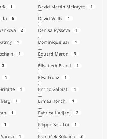
ark
1
David Martin McIntyre
1
ada
6
David Wells
1
venková
2
Denisa Ryšková
1
atrný
1
Dominique Bar
1
ochain
1
Eduard Martin
3
3
Élisabeth Brami
1
1
Elva Frouz
1
rigitte
1
Enrico Galbiati
1
nberg
1
Ermes Ronchi
1
tan
1
Fabrice Hadjadj
2
1
Filippo Serafini
1
 Varela
1
František Kolouch
3