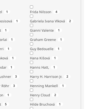
el
1
Frida Nilsson
4
ossisová
1
Gabriela Ivana Vlková
2
t
1
Gianni Valente
1
orlai
1
Graham Greene
1
rri
1
Guy Bedouelle
1
nková
1
Hana Kišová
1
ndar
1
Hanns Hatt,
1
Kushner
3
Harry H. Harrison Jr.
2
r Röhr
3
Henning Mankell
1
on
1
Henry Cloud
2
t
5
Hilde Bruchová
1