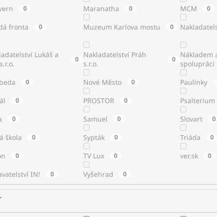
vern
0
Maranatha
0
MCM
0
dá fronta
0
Muzeum Karlova mostu
0
Nakladatels
adatelství Lukáš a
Nakladatelství Práh
Nákladem a
0
0
s.r.o.
s.r.o.
spolupráci
beda
0
Nové Město
0
Paulínky
tál
0
PROSTOR
0
Psalterium
a
0
Samuel
0
Slovart
0
á škola
0
Sypták
0
Triáda
0
ton
0
TV Lux
0
ver.sk
0
vatelství IN!
0
Vyšehrad
0
r