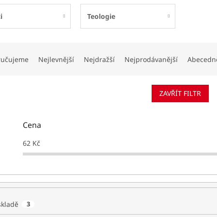
i
Teologie
ručujeme
Nejlevnější
Nejdražší
Nejprodávanější
Abecedn
ZAVŘÍT FILTR
Cena
62
Kč
skladě
3