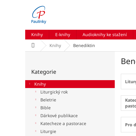
Přejít
na
obsah
Knihy
E-knihy
Audioknihy ke stažení
Domů
Knihy
Benediktin
P
Ben
o
Přeskočit
s
Kategorie
kategorie
t
r
Litur
Knihy
a
Liturgický rok
n
Beletrie
n
Kate
past
í
Bible
p
Dárkové publikace
a
Katecheze a pastorace
Pro d
n
Liturgie
e