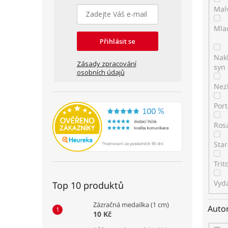
Mal
Mla
Přihlásit se
Nakl
Zásady zpracování
syn 
osobních údajů
Nez
Por
Ros
Star
Tri
Vyda
Top 10 produktů
Zázračná medailka (1 cm)
Auto
10 Kč