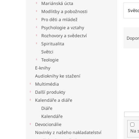
Mariánská úcta
l
Světc
Modlitby a pobožnosti
Pro děti a mládež
Psychologie a vztahy
Ř
Rozhovory a svědectví
a
Dopo
z
Spiritualita
e
Světci
n
Teologie
í
E-knihy
p
Audioknihy ke stažení
r
o
Multimédia
d
Další produkty
u
Kalendáře a diáře
k
Diáře
t
Kalendáře
ů
Devocionálie
Na 
Novinky z našeho nakladatelství