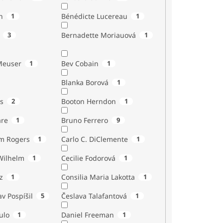
n
1
Bénédicte Lucereau
1
3
Bernadette Moriauová
1
Meuser
1
Bev Cobain
1
Blanka Borová
1
s
2
Booton Herndon
1
are
1
Bruno Ferrero
9
m Rogers
1
Carlo C. DiClemente
1
Wilhelm
1
Cecilie Fodorová
1
z
1
Consilia Maria Lakotta
1
av Pospíšil
5
Česlava Talafantová
1
ulo
1
Daniel Freeman
1