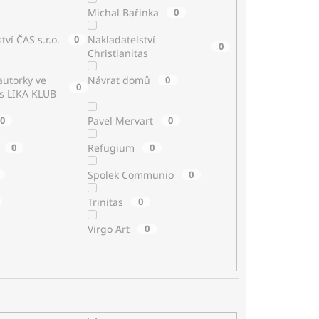
Michal Bařinka
0
tví ČAS s.r.o.
0
Nakladatelství
0
Christianitas
utorky ve
Návrat domů
0
0
 s LIKA KLUB
0
Pavel Mervart
0
0
Refugium
0
Spolek Communio
0
Trinitas
0
Virgo Art
0