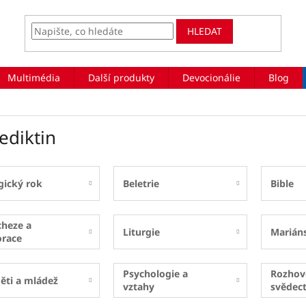
HLEDAT
Multimédia
Další produkty
Devocionálie
Blog
ediktin
gický rok
Beletrie
Bible
cheze a
Liturgie
Marián
orace
Psychologie a
Rozhov
ěti a mládež
vztahy
svědect