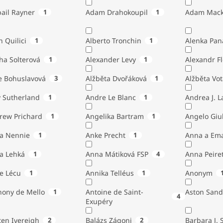
ail Rayner
1
Adam Drahokoupil
1
Adam Mack
n Quilici
1
Alberto Tronchin
1
Alenka Pan
ha Solterová
1
Alexander Levy
1
Alexandr Fl
e Bohuslavová
3
Alžběta Dvořáková
1
Alžběta Vo
 Sutherland
1
Andre Le Blanc
1
Andrea J. 
rew Prichard
1
Angelika Bartram
1
Angelo 
ta Nennie
1
Anke Precht
1
Anna a Em
a Lehká
1
Anna Mátiková FSP
4
Anna Peiret
e Lécu
1
Annika Telléus
1
Anonym
hony de Mello
1
Antoine de Saint-
Aston Sand
4
Exupéry
Austen Ivereigh
2
Balázs Zágoni
2
Barbara J. 