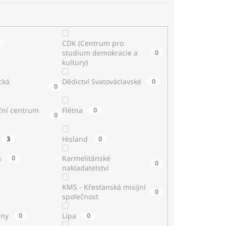
CDK (Centrum pro
studium demokracie a
0
kultury)
cká
Dědictví Svatováclavské
0
0
ční centrum
Flétna
0
0
3
Hisland
0
s
0
Karmelitánské
0
nakladatelství
KMS - Křesťanská misijní
0
společnost
iny
0
Lípa
0