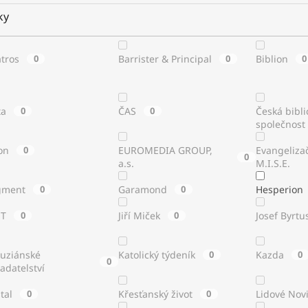
ky
atros
0
Barrister & Principal
0
Biblion
0
ta
0
ČAS
0
Česká bibli
společnost
on
0
EUROMEDIA GROUP,
Evangeliza
0
a.s.
M.I.S.E.
gment
0
Garamond
0
Hesperion
ST
0
Jiří Miček
0
Josef Byrtu
tuziánské
Katolický týdeník
0
Kazda
0
0
adatelství
stal
0
Křesťanský život
0
Lidové Nov