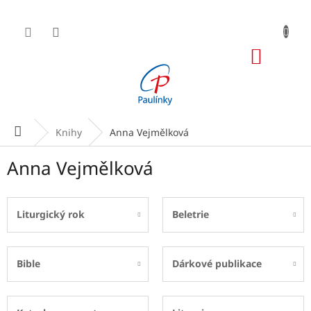
Přejít
na
obsah
NÁKUP
KOŠÍK
Domů
Knihy
Anna Vejmělková
Anna Vejmělková
Liturgický rok
Beletrie
Bible
Dárkové publikace