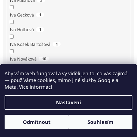
Iva Fukalová
Iva Gecková
1
Iva Hothová
1
Iva Košek Bartošová
1
Iva Nováková
10
Aby vám web fungoval a vy viděli jen to, co vás zajímá
Iva Procházková
1
— používáme cookies, mimo jiné služby Google a
Meta.
Více informací
Ivan Renč
1
Nastavení
Ivan Steiger
1
Ivana Karásková
1
Odmítnout
Souhlasím
Odběr novinek
Jack Frost
1