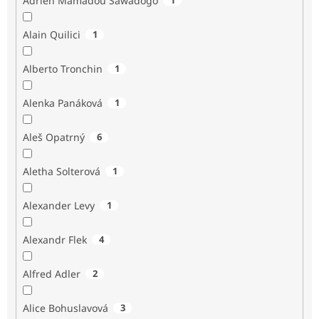
Adrien Mamadou Sawadogo
Alain Quilici
1
Alberto Tronchin
1
Alenka Panáková
1
Aleš Opatrný
6
Aletha Solterová
1
Alexander Levy
1
Alexandr Flek
4
Alfred Adler
2
Alice Bohuslavová
3