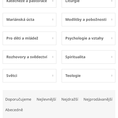
Katecheze a pastorace
Liturgie
Mariánská úcta
Modlitby a pobožnosti
Pro děti a mládež
Psychologie a vztahy
Rozhovory a svědectví
Spiritualita
Světci
Teologie
Ř
a
Doporučujeme
Nejlevnější
Nejdražší
Nejprodávanější
z
e
Abecedně
n