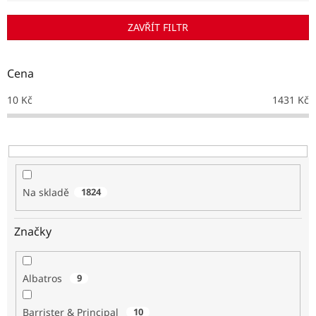
í
p
ZAVŘÍT FILTR
r
o
d
Cena
u
k
10
Kč
1431
Kč
t
ů
Na skladě
1824
Značky
Albatros
9
Barrister & Principal
10