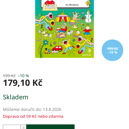
199 Kč
–10 %
199 Kč
–10 %
179,10 Kč
Měrná
Skladem
cena:
Můžeme doručit do:
13.8.2026
Doprava od 59 Kč nebo zdarma