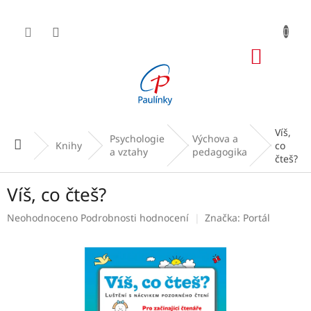
Přejít
na
obsah
NÁKUP
KOŠÍK
Víš,
Psychologie
Výchova a
Domů
Knihy
co
a vztahy
pedagogika
čteš?
Víš, co čteš?
Průměrné
Neohodnoceno
Podrobnosti hodnocení
Značka:
Portál
hodnocení
produktu
je
0,0
z
5
hvězdiček.