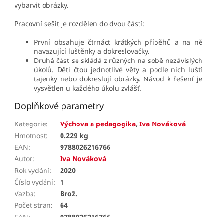
vybarvit obrázky.
Pracovní sešit je rozdělen do dvou částí:
První obsahuje čtrnáct krátkých příběhů a na ně
navazující luštěnky a dokreslovačky.
Druhá část se skládá z různých na sobě nezávislých
úkolů. Děti čtou jednotlivé věty a podle nich luští
tajenky nebo dokreslují obrázky. Návod k řešení je
vysvětlen u každého úkolu zvlášť.
Doplňkové parametry
Kategorie
:
Výchova a pedagogika
,
Iva Nováková
Hmotnost
:
0.229 kg
EAN
:
9788026216766
Autor
:
Iva Nováková
Rok vydání
:
2020
Číslo vydání
:
1
Vazba
:
Brož.
Počet stran
:
64
EAN
:
9788026216766