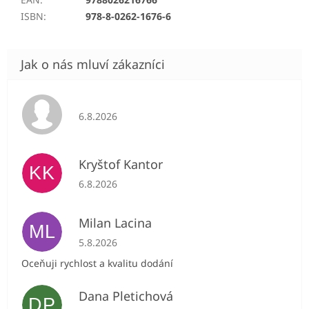
ISBN
:
978-8-0262-1676-6
Hodnocení obchodu je 5 z 5 hvězdiček.
6.8.2026
Kryštof Kantor
KK
Hodnocení obchodu je 5 z 5 hvězdiček.
6.8.2026
Milan Lacina
ML
Hodnocení obchodu je 5 z 5 hvězdiček.
5.8.2026
Oceňuji rychlost a kvalitu dodání
Dana Pletichová
DP