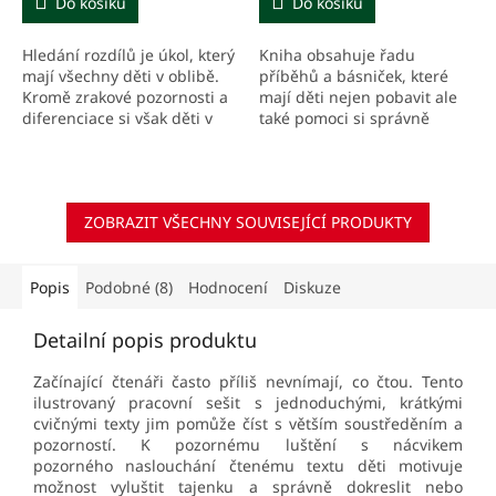
Do košíku
Do košíku
Hledání rozdílů je úkol, který
Kniha obsahuje řadu
mají všechny děti v oblibě.
příběhů a básniček, které
Kromě zrakové pozornosti a
mají děti nejen pobavit ale
diferenciace si však děti v
také pomoci si správně
této knize procvičí
zapamatovat tvary
především výslovnost,
vyjmenovaných a jim
tvorbu vět,...
podobných slov.
ZOBRAZIT VŠECHNY SOUVISEJÍCÍ PRODUKTY
Popis
Podobné (8)
Hodnocení
Diskuze
Detailní popis produktu
Začínající čtenáři často příliš nevnímají, co čtou. Tento
ilustrovaný pracovní sešit s jednoduchými, krátkými
cvičnými texty jim pomůže číst s větším soustředěním a
pozorností. K pozornému luštění s nácvikem
pozorného
naslouchání čtenému textu děti motivuje
možnost vyluštit tajenku a správně dokreslit nebo