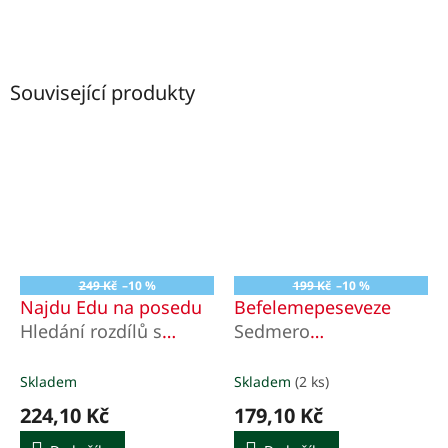
Související produkty
249 Kč
–10 %
199 Kč
–10 %
Najdu Edu na posedu
Befelemepeseveze
Hledání rozdílů s
Sedmero
logopedickou
vyjmenováčků
říkankou
Skladem
Skladem
(2 ks)
224,10 Kč
179,10 Kč