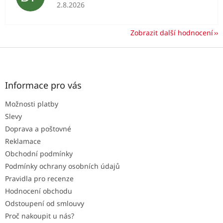
Hodnocení obchodu je 5 z 5 hvězdiček.
2.8.2026
Zobrazit další hodnocení
Z
á
p
a
Informace pro vás
t
Možnosti platby
í
Slevy
Doprava a poštovné
Reklamace
Obchodní podmínky
Podmínky ochrany osobních údajů
Pravidla pro recenze
Hodnocení obchodu
Odstoupení od smlouvy
Proč nakoupit u nás?