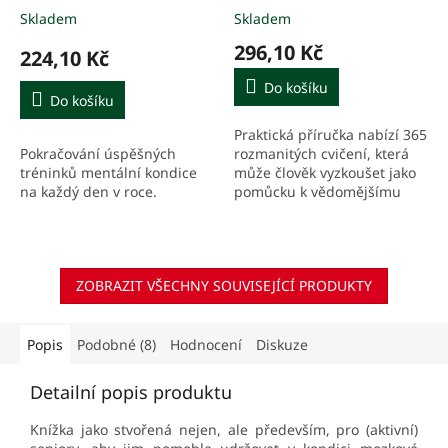
Skladem
Skladem
296,10 Kč
224,10 Kč
Do košíku
Do košíku
Praktická příručka nabízí 365
Pokračování úspěšných
rozmanitých cvičení, která
tréninků mentální kondice
může člověk vyzkoušet jako
na každý den v roce.
pomůcku k vědomějšímu
vnímání vlastního těla.
ZOBRAZIT VŠECHNY SOUVISEJÍCÍ PRODUKTY
Popis
Podobné (8)
Hodnocení
Diskuze
Detailní popis produktu
Knížka jako stvořená nejen, ale především, pro (aktivní)