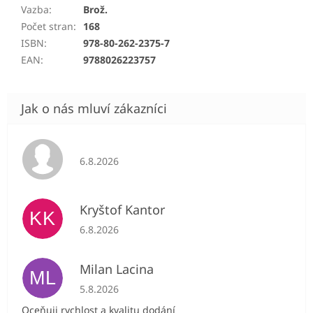
Vazba
:
Brož.
Počet stran
:
168
ISBN
:
978-80-262-2375-7
EAN
:
9788026223757
Hodnocení obchodu je 5 z 5 hvězdiček.
6.8.2026
Kryštof Kantor
KK
Hodnocení obchodu je 5 z 5 hvězdiček.
6.8.2026
Milan Lacina
ML
Hodnocení obchodu je 5 z 5 hvězdiček.
5.8.2026
Oceňuji rychlost a kvalitu dodání