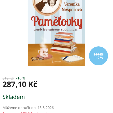
z
5
hvězdiček.
319 Kč
–10 %
319 Kč
–10 %
287,10 Kč
Měrná
Skladem
cena:
Můžeme doručit do:
13.8.2026