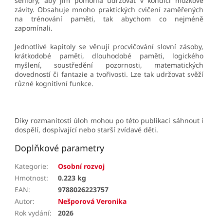
seniory, aby jim pomohla udržovat v kondici mozkové
závity. Obsahuje mnoho praktických cvičení zaměřených
na trénování paměti, tak abychom co nejméně
zapomínali.
Jednotlivé kapitoly se věnují procvičování slovní zásoby,
krátkodobé paměti, dlouhodobé paměti, logického
myšlení, soustředění pozornosti, matematických
dovedností či fantazie a tvořivosti. Lze tak udržovat svěží
různé kognitivní funkce.
Díky rozmanitosti úloh mohou po této publikaci sáhnout i
dospělí, dospívající nebo starší zvídavé děti.
Doplňkové parametry
Kategorie
:
Osobní rozvoj
Hmotnost
:
0.223 kg
EAN
:
9788026223757
Autor
:
Nešporová Veronika
Rok vydání
:
2026