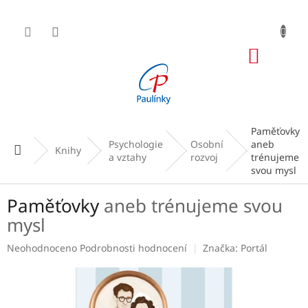
Přejít
na
obsah
NÁKUP
KOŠÍK
Paměťovky
Psychologie
Osobní
aneb
Domů
Knihy
a vztahy
rozvoj
trénujeme
svou mysl
Paměťovky
aneb trénujeme svou
mysl
Průměrné
Neohodnoceno
Podrobnosti hodnocení
Značka:
Portál
hodnocení
produktu
je
0,0