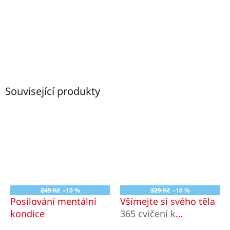
Související produkty
249 Kč
–10 %
329 Kč
–10 %
Posilování mentální
Všímejte si svého těla
kondice
365 cvičení k
propojení těla a mysli