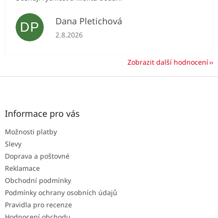
Dana Pletichová
DP
Hodnocení obchodu je 5 z 5 hvězdiček.
2.8.2026
Zobrazit další hodnocení
Z
á
p
a
Informace pro vás
t
Možnosti platby
í
Slevy
Doprava a poštovné
Reklamace
Obchodní podmínky
Podmínky ochrany osobních údajů
Pravidla pro recenze
Hodnocení obchodu