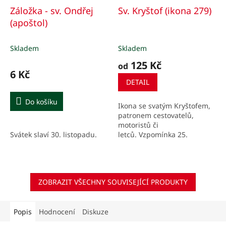
Záložka - sv. Ondřej
Sv. Kryštof (ikona 279)
(apoštol)
Skladem
Skladem
125 Kč
od
6 Kč
DETAIL
Do košíku
Ikona se svatým Kryštofem,
patronem cestovatelů,
motoristů či
Svátek slaví 30. listopadu.
letců. Vzpomínka 25.
července.
ZOBRAZIT VŠECHNY SOUVISEJÍCÍ PRODUKTY
Popis
Hodnocení
Diskuze