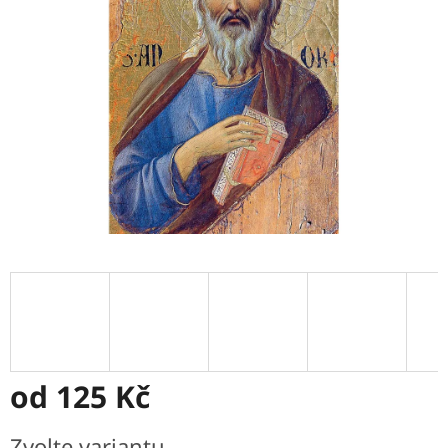
hvězdiček.
od
125 Kč
Měrná
Zvolte variantu