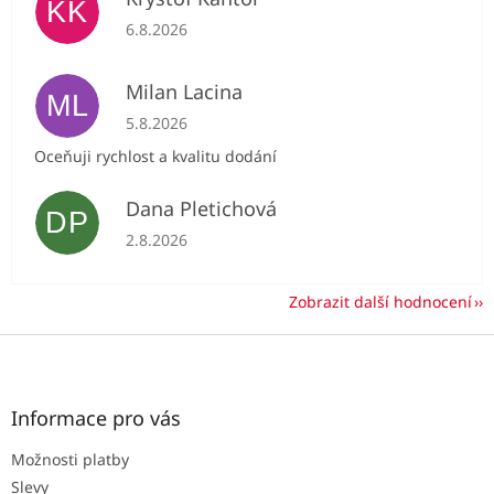
KK
Hodnocení obchodu je 5 z 5 hvězdiček.
6.8.2026
Milan Lacina
ML
Hodnocení obchodu je 5 z 5 hvězdiček.
5.8.2026
Oceňuji rychlost a kvalitu dodání
Dana Pletichová
DP
Hodnocení obchodu je 5 z 5 hvězdiček.
2.8.2026
Zobrazit další hodnocení
Z
á
p
a
Informace pro vás
t
Možnosti platby
í
Slevy