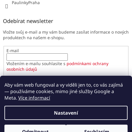
PaulinkyPraha
Odebírat newsletter
Vložte svůj e-mail a my vám budeme zasílat informace o nových
produktech na našem e-shopu.
E-mail
Vložením e-mailu souhlasíte s
podmínkami ochrany
osobních údajů
PŘIHLÁSIT SE
Aby vám web fungoval a vy viděli jen to, co vás zajímá
— používáme cookies, mimo jiné služby Google a
Meta.
Více informací
Vytvořil Shoptet
Nastavení
Copyright 2026
Paulínky.cz
. Všechna práva vyhrazena.
Odmítnout
Souhlasím