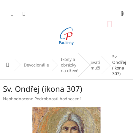
Přejít
na
obsah
NÁKUP
KOŠÍK
Sv.
Ikony a
Svatí
Ondřej
Domů
Devocionálie
obrázky
muži
(ikona
na dřevě
307)
Sv. Ondřej (ikona 307)
Průměrné
Neohodnoceno
Podrobnosti hodnocení
hodnocení
produktu
je
0,0
z
5