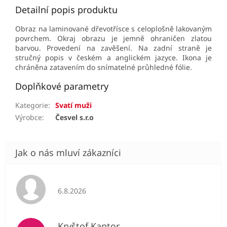
Detailní popis produktu
Obraz na laminované dřevotřísce s celoplošně lakovaným
povrchem. Okraj obrazu je jemně ohraničen zlatou
barvou. Provedení na zavěšení. Na zadní straně je
stručný popis v českém a anglickém jazyce. Ikona je
chráněna zatavením do snímatelné průhledné fólie.
Doplňkové parametry
Kategorie
:
Svatí muži
Výrobce
:
Česvel s.r.o
Hodnocení obchodu je 5 z 5 hvězdiček.
6.8.2026
Kryštof Kantor