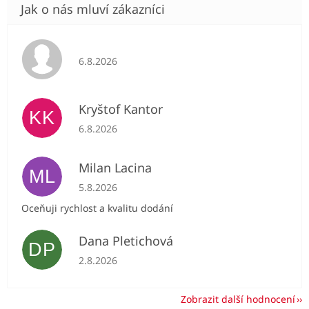
Hodnocení obchodu je 5 z 5 hvězdiček.
6.8.2026
Kryštof Kantor
KK
Hodnocení obchodu je 5 z 5 hvězdiček.
6.8.2026
Milan Lacina
ML
Hodnocení obchodu je 5 z 5 hvězdiček.
5.8.2026
Oceňuji rychlost a kvalitu dodání
Dana Pletichová
DP
Hodnocení obchodu je 5 z 5 hvězdiček.
2.8.2026
Zobrazit další hodnocení