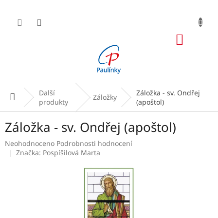
Přejít
na
obsah
NÁKUP
KOŠÍK
Další
Záložka - sv. Ondřej
Domů
Záložky
produkty
(apoštol)
Záložka - sv. Ondřej (apoštol)
Průměrné
Neohodnoceno
Podrobnosti hodnocení
hodnocení
Značka:
Pospíšilová Marta
produktu
je
0,0
z
5
hvězdiček.