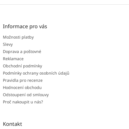
Z
á
p
a
Informace pro vás
t
Možnosti platby
í
Slevy
Doprava a poštovné
Reklamace
Obchodní podmínky
Podmínky ochrany osobních údajů
Pravidla pro recenze
Hodnocení obchodu
Odstoupení od smlouvy
Proč nakoupit u nás?
Kontakt