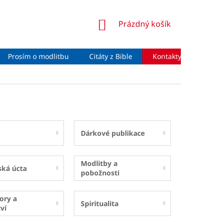
NÁKUPNÍ
Prázdný košík
KOŠÍK
Prosím o modlitbu
Citáty z Bible
Kontakty
Moje 
Dárkové publikace
Modlitby a
ská úcta
pobožnosti
ory a
Spiritualita
ví