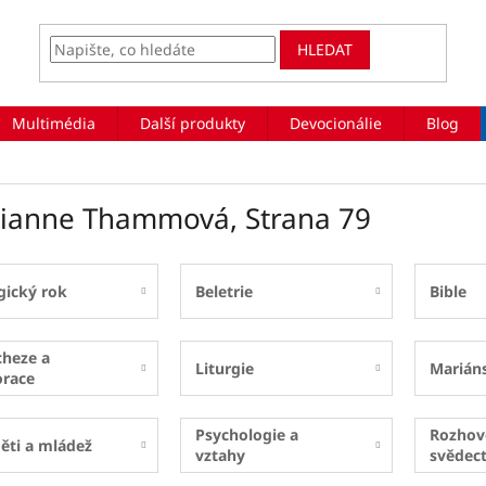
HLEDAT
Multimédia
Další produkty
Devocionálie
Blog
ianne Thammová
, Strana 79
gický rok
Beletrie
Bible
cheze a
Liturgie
Marián
orace
Psychologie a
Rozhov
ěti a mládež
vztahy
svědect