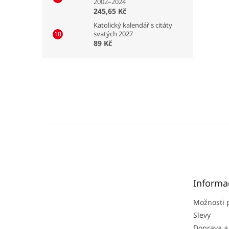
2002–2024
245,65 Kč
Katolický kalendář s citáty
svatých 2027
89 Kč
Z
á
p
a
t
Informa
í
Možnosti 
Slevy
Doprava a