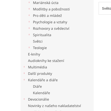
Mariánská úcta
l
Světc
Modlitby a pobožnosti
Pro děti a mládež
Psychologie a vztahy
Rozhovory a svědectví
Spiritualita
Světci
Teologie
E-knihy
Audioknihy ke stažení
Multimédia
Další produkty
Kalendáře a diáře
Diáře
Kalendáře
Devocionálie
Novinky z našeho nakladatelství