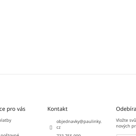
ce pro vás
Kontakt
Odebíra
platby
Vložte sv
objednavky
@
paulinky.
nových p
cz
 poštovné
733 755 999