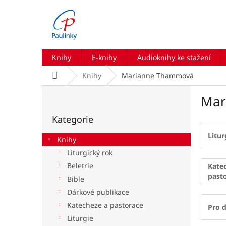
Přejít
na
obsah
Knihy
E-knihy
Audioknihy ke stažení
Domů
Knihy
Marianne Thammová
P
Mar
o
Přeskočit
s
Kategorie
kategorie
t
r
Litur
Knihy
a
Liturgický rok
n
Beletrie
n
Kate
past
í
Bible
p
Dárkové publikace
a
Katecheze a pastorace
Pro d
n
Liturgie
e