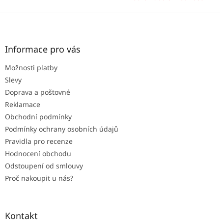
Z
á
p
a
Informace pro vás
t
Možnosti platby
í
Slevy
Doprava a poštovné
Reklamace
Obchodní podmínky
Podmínky ochrany osobních údajů
Pravidla pro recenze
Hodnocení obchodu
Odstoupení od smlouvy
Proč nakoupit u nás?
Kontakt