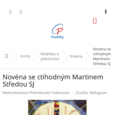
Přejít
na
obsah
NÁKUP
KOŠÍK
Novéna se
Modlitby a
ctihodným
Domů
Knihy
Novény
pobožnosti
Martinem
Středou SJ
Novéna se ctihodným Martinem
Středou SJ
Průměrné
Neohodnoceno
Podrobnosti hodnocení
Značka:
Refugium
hodnocení
produktu
je
0,0