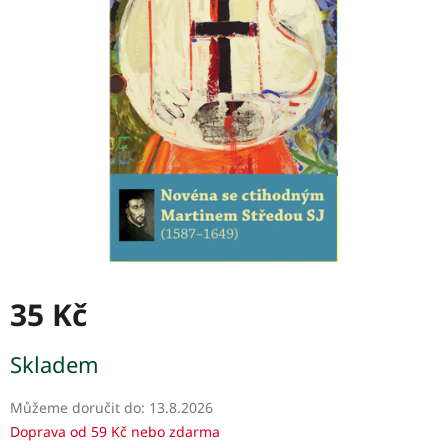
z
5
hvězdiček.
35 Kč
Měrná
Skladem
cena:
Můžeme doručit do:
13.8.2026
Doprava od 59 Kč nebo zdarma