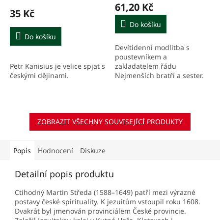
61,20 Kč
35 Kč
Do košíku
Do košíku
Devítidenní modlitba s
poustevníkem a
Petr Kanisius je velice spjat s
zakladatelem řádu
českými dějinami.
Nejmenších bratří a sester.
ZOBRAZIT VŠECHNY SOUVISEJÍCÍ PRODUKTY
Popis
Hodnocení
Diskuze
Detailní popis produktu
Ctihodný Martin Středa (1588–1649) patří mezi výrazné
postavy české spirituality. K jezuitům vstoupil roku 1608.
Dvakrát byl jmenován provinciálem České provincie.