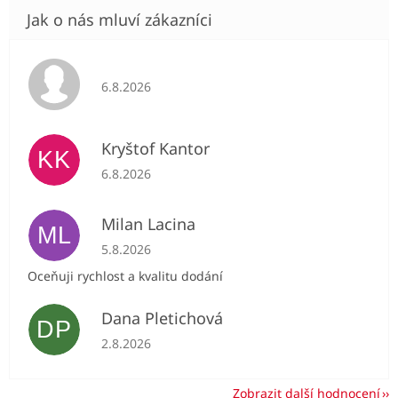
Hodnocení obchodu je 5 z 5 hvězdiček.
6.8.2026
Kryštof Kantor
KK
Hodnocení obchodu je 5 z 5 hvězdiček.
6.8.2026
Milan Lacina
ML
Hodnocení obchodu je 5 z 5 hvězdiček.
5.8.2026
Oceňuji rychlost a kvalitu dodání
Dana Pletichová
DP
Hodnocení obchodu je 5 z 5 hvězdiček.
2.8.2026
Zobrazit další hodnocení