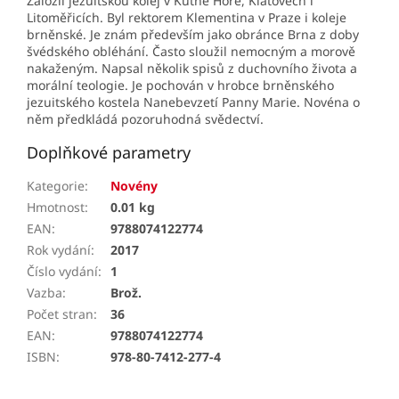
Založil jezuitskou kolej v Kutné Hoře, Klatovech i
Litoměřicích. Byl rektorem Klementina v Praze i koleje
brněnské. Je znám především jako obránce Brna z doby
švédského obléhání. Často sloužil nemocným a morově
nakaženým. Napsal několik spisů z duchovního života a
morální teologie. Je pochován v hrobce brněnského
jezuitského kostela Nanebevzetí Panny Marie. Novéna o
něm předkládá pozoruhodná svědectví.
Doplňkové parametry
Kategorie
:
Novény
Hmotnost
:
0.01 kg
EAN
:
9788074122774
Rok vydání
:
2017
Číslo vydání
:
1
Vazba
:
Brož.
Počet stran
:
36
EAN
:
9788074122774
ISBN
:
978-80-7412-277-4