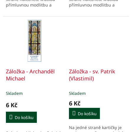
přímluvnou modlitbu a
přímluvnou modlitbu a
podstatné údaje z jeho
podstatné údaje z jeho
života, stručně v bodech.
života, stručně v bodech.
Záložka - Archanděl
Záložka - sv. Patrik
Michael
(Vlastimil)
Skladem
Skladem
6 Kč
6 Kč
Do košíku
Do košíku
Na jedné straně kartičky je