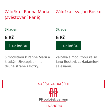
Záložka - Panna Maria
Záložka - sv. Jan Bosko
(Zvěstování Páně)
Skladem
Skladem
6 Kč
6 Kč
Do košíku
Do košíku
S modlitbou k Panně Marii a
Záložka s modlitbou ke sv.
krátkým životopisem na
Janu Boskovi, zakladatelovi
druhé straně záložky.
salesiánů.
NAČÍST 24 DALŠÍCH
S
1
3
5
t
O
r
99
položek celkem
v
á
l
NAHORU
n