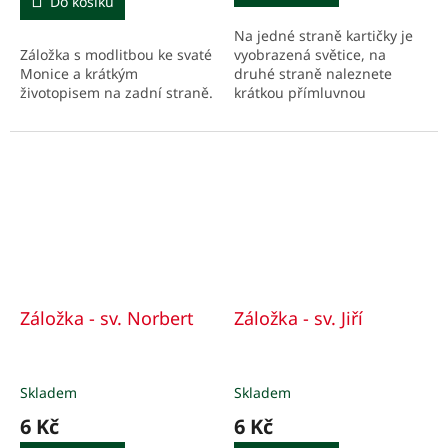
Do košíku
Na jedné straně kartičky je
Záložka s modlitbou ke svaté
vyobrazená světice, na
Monice a krátkým
druhé straně naleznete
životopisem na zadní straně.
krátkou přímluvnou
modlitbu a podstatné údaje
z jejího života, stručně v
bodech.
Záložka - sv. Norbert
Záložka - sv. Jiří
Skladem
Skladem
6 Kč
6 Kč