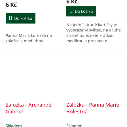
6 Kč
6 Kč
Do košíku
Do košíku
Na jedné straně kartičky je
vyobrazený světec, na druhé
Panna Maria Lurdská na
straně naleznete krátkou
záložce s modlitbou.
modlitbu s prosbou o
věrnost a podstatné údaje z
Janova života, stručně v
bodech.
Záložka - Archanděl
Záložka - Panna Marie
Gabriel
Bolestná
Skladem
Skladem