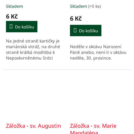
Skladem
Skladem
(>5 ks)
6 Kč
6 Kč
Do košíku
Do košíku
Na jedné straně kartičky je
Neděle v oktávu Narození
mariánská vitráž, na druhé
Páně anebo, není-li v oktávu
straně krátká modlitba k
neděle, 30. prosince.
Neposkvrněnému Srdci
Panny Marie s prosbou o
ochranu před každým
nebezpečím.
Záložka - sv. Augustin
Záložka - sv. Marie
Magdaléna