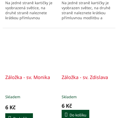
Na jedné straně kartičky je
Na jedné straně kartičky je
vyobrazená světice, na
vyobrazen světec, na druhé
druhé straně naleznete
straně naleznete krátkou
krátkou přímluvnou
přímluvnou modlitbu a
modlitbu a podstatné údaje
podstatné údaje z jeho
z jejího života, stručně v
života, stručně v bodech.
bodech.
Záložka - sv. Monika
Záložka - sv. Zdislava
Skladem
Skladem
6 Kč
6 Kč
Do košíku