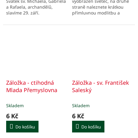
Svátek sv. Michaela, Gabriela
vyobrazen světec, na druhé
a Rafaela, archandělů,
straně naleznete krátkou
slavíme 29. září.
přímluvnou modlitbu a
podstatné údaje z jeho
života, stručně v bodech.
Záložka - ctihodná
Záložka - sv. František
Mlada Přemyslovna
Saleský
Skladem
Skladem
6 Kč
6 Kč
Do košíku
Do košíku