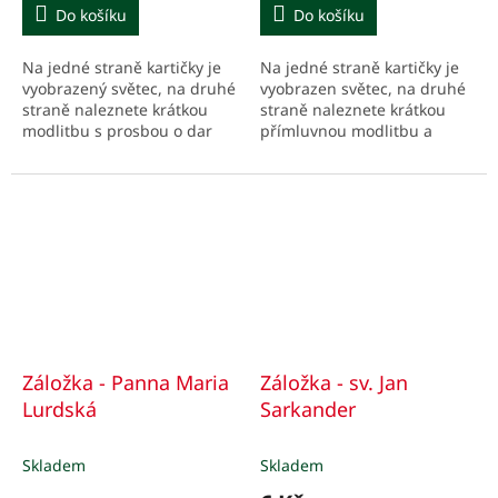
Do košíku
Do košíku
Na jedné straně kartičky je
Na jedné straně kartičky je
vyobrazený světec, na druhé
vyobrazen světec, na druhé
straně naleznete krátkou
straně naleznete krátkou
modlitbu s prosbou o dar
přímluvnou modlitbu a
dobrých pastýřů a podstatné
podstatné údaje o něm
údaje z jeho života.
stručně v bodech.
Záložka - Panna Maria
Záložka - sv. Jan
Lurdská
Sarkander
Skladem
Skladem