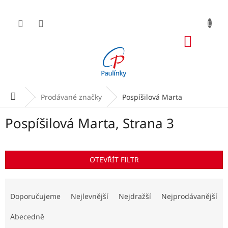
Přejít
na
obsah
NÁKUP
KOŠÍK
Domů
Prodávané značky
Pospíšilová Marta
Pospíšilová Marta
, Strana 3
OTEVŘÍT FILTR
Ř
a
Doporučujeme
Nejlevnější
Nejdražší
Nejprodávanější
z
e
Abecedně