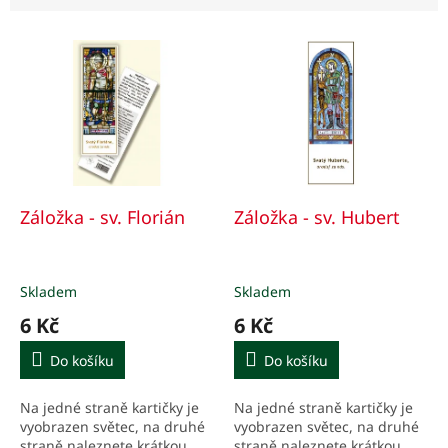
n
í
V
p
ý
r
p
o
i
d
s
u
p
k
r
t
o
ů
d
Záložka - sv. Florián
Záložka - sv. Hubert
u
k
t
Skladem
Skladem
ů
6 Kč
6 Kč
Do košíku
Do košíku
Na jedné straně kartičky je
Na jedné straně kartičky je
vyobrazen světec, na druhé
vyobrazen světec, na druhé
straně naleznete krátkou
straně naleznete krátkou