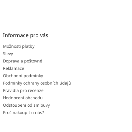
á
k
o
d
v
Z
a
á
c
á
n
í
p
í
p
a
Informace pro vás
r
t
v
Možnosti platby
í
k
Slevy
y
v
Doprava a poštovné
ý
Reklamace
p
Obchodní podmínky
i
s
Podmínky ochrany osobních údajů
u
Pravidla pro recenze
Hodnocení obchodu
Odstoupení od smlouvy
Proč nakoupit u nás?