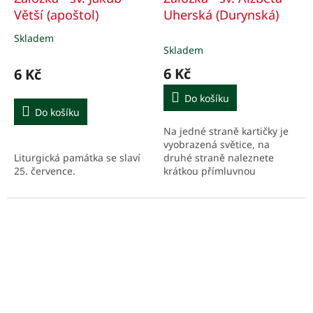
Větší (apoštol)
Uherská (Durynská)
Skladem
Průměrné
Skladem
hodnocení
produktu
6 Kč
6 Kč
je
5,0
Do košíku
z
Do košíku
5
Na jedné straně kartičky je
hvězdiček.
vyobrazená světice, na
Liturgická památka se slaví
druhé straně naleznete
25. července.
krátkou přímluvnou
modlitbu a podstatné údaje
z jejího života, stručně v
bodech.