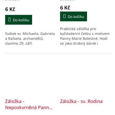
6 Kč
6 Kč
Do košíku
Do košíku
Praktická záložka pro
Svátek sv. Michaela, Gabriela
každodenní četbu s motivem
a Rafaela, archandělů,
Panny Marie Bolestné. Hodí
slavíme 29. září.
se jako drobný dárek i
pozornost pro každého s
mariánskou úctou.
Záložka -
Záložka - sv. Rodina
Neposkvrněná Panna
Maria