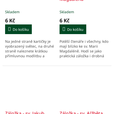
Skladem
Skladem
6 Kč
6 Kč
Do košíku
Do košíku
Na jedné straně kartičky je
Potěší čtenáře i všechny, kdo
vyobrazený světec, na druhé
mají blízko ke sv. Marii
straně naleznete krátkou
Magdaléně. Hodí se jako
přímluvnou modlitbu a
praktická záložka i drobná
podstatné údaje z jeho
pozornost s duchovním
života, stručně v bodech.
motivem.
Záložka - sv. Jakub
Záložka - sv. Alžběta