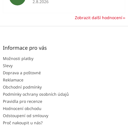
2.8.2026
Zobrazit další hodnocení
Z
á
p
a
Informace pro vás
t
Možnosti platby
í
Slevy
Doprava a poštovné
Reklamace
Obchodní podmínky
Podmínky ochrany osobních údajů
Pravidla pro recenze
Hodnocení obchodu
Odstoupení od smlouvy
Proč nakoupit u nás?