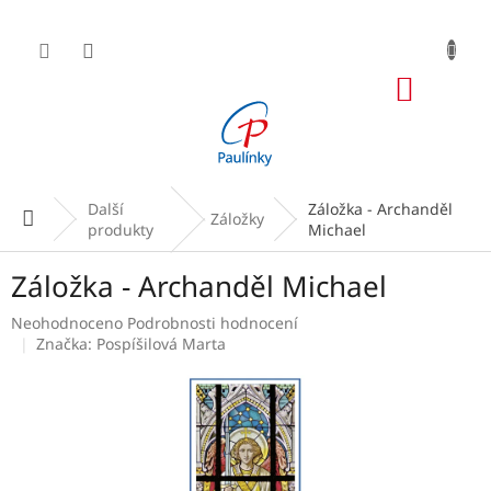
Přejít
na
obsah
NÁKUP
KOŠÍK
Další
Záložka - Archanděl
Domů
Záložky
produkty
Michael
Záložka - Archanděl Michael
Průměrné
Neohodnoceno
Podrobnosti hodnocení
hodnocení
Značka:
Pospíšilová Marta
produktu
je
0,0
z
5
hvězdiček.