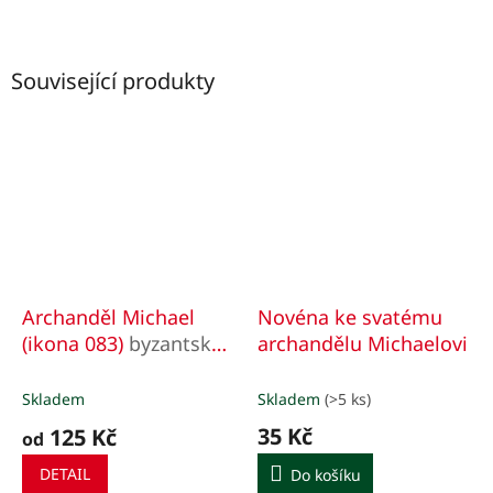
Související produkty
Archanděl Michael
Novéna ke svatému
(ikona 083)
byzantská
archandělu Michaelovi
ikona
Skladem
Skladem
(>5 ks)
35 Kč
125 Kč
od
DETAIL
Do košíku