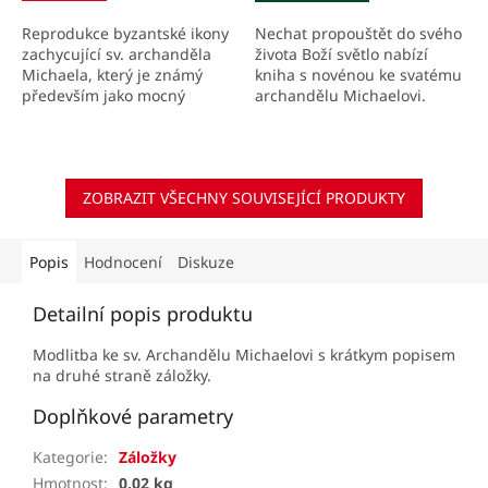
Reprodukce byzantské ikony
Nechat propouštět do svého
zachycující sv. archanděla
života Boží světlo nabízí
Michaela, který je známý
kniha s novénou ke svatému
především jako mocný
archandělu Michaelovi.
bojovník s ďáblem.
ZOBRAZIT VŠECHNY SOUVISEJÍCÍ PRODUKTY
Popis
Hodnocení
Diskuze
Detailní popis produktu
Modlitba ke sv. Archandělu Michaelovi s krátkym popisem
na druhé straně záložky.
Doplňkové parametry
Kategorie
:
Záložky
Hmotnost
:
0.02 kg