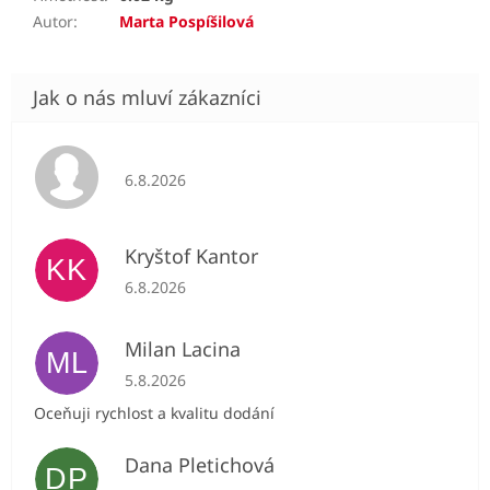
Autor
:
Marta Pospíšilová
Hodnocení obchodu je 5 z 5 hvězdiček.
6.8.2026
Kryštof Kantor
KK
Hodnocení obchodu je 5 z 5 hvězdiček.
6.8.2026
Milan Lacina
ML
Hodnocení obchodu je 5 z 5 hvězdiček.
5.8.2026
Oceňuji rychlost a kvalitu dodání
Dana Pletichová
DP
Hodnocení obchodu je 5 z 5 hvězdiček.