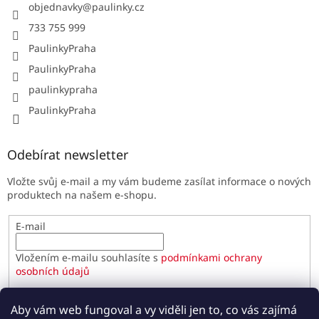
objednavky
@
paulinky.cz
733 755 999
PaulinkyPraha
PaulinkyPraha
paulinkypraha
PaulinkyPraha
Odebírat newsletter
Vložte svůj e-mail a my vám budeme zasílat informace o nových
produktech na našem e-shopu.
E-mail
Vložením e-mailu souhlasíte s
podmínkami ochrany
osobních údajů
PŘIHLÁSIT SE
Aby vám web fungoval a vy viděli jen to, co vás zajímá