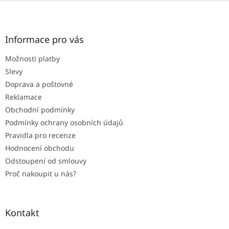
Z
á
p
a
Informace pro vás
t
Možnosti platby
í
Slevy
Doprava a poštovné
Reklamace
Obchodní podmínky
Podmínky ochrany osobních údajů
Pravidla pro recenze
Hodnocení obchodu
Odstoupení od smlouvy
Proč nakoupit u nás?
Kontakt