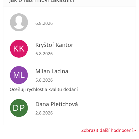
Hodnocení obchodu je 5 z 5 hvězdiček.
6.8.2026
Kryštof Kantor
KK
Hodnocení obchodu je 5 z 5 hvězdiček.
6.8.2026
Milan Lacina
ML
Hodnocení obchodu je 5 z 5 hvězdiček.
5.8.2026
Oceňuji rychlost a kvalitu dodání
Dana Pletichová
DP
Hodnocení obchodu je 5 z 5 hvězdiček.
2.8.2026
Zobrazit další hodnocení