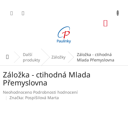
Přejít
na
obsah
NÁKUP
KOŠÍK
Další
Záložka - ctihodná
Domů
Záložky
produkty
Mlada Přemyslovna
Záložka - ctihodná Mlada
Přemyslovna
Průměrné
Neohodnoceno
Podrobnosti hodnocení
hodnocení
Značka:
Pospíšilová Marta
produktu
je
0,0
z
5