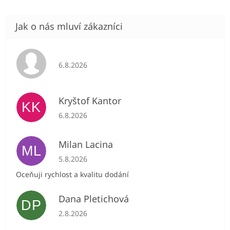
Hodnocení obchodu je 5 z 5 hvězdiček.
6.8.2026
Kryštof Kantor
KK
Hodnocení obchodu je 5 z 5 hvězdiček.
6.8.2026
Milan Lacina
ML
Hodnocení obchodu je 5 z 5 hvězdiček.
5.8.2026
Oceňuji rychlost a kvalitu dodání
Dana Pletichová
DP
Hodnocení obchodu je 5 z 5 hvězdiček.
2.8.2026