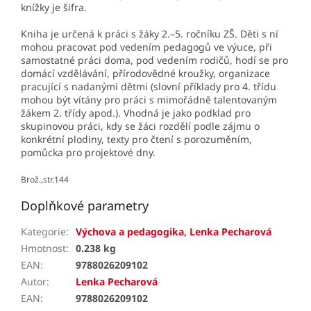
knížky je šifra.
Kniha je určená k práci s žáky 2.–5. ročníku ZŠ. Děti s ní
mohou pracovat pod vedením pedagogů ve výuce, při
samostatné práci doma, pod vedením rodičů, hodí se pro
domácí vzdělávání, přírodovědné kroužky, organizace
pracující s nadanými dětmi (slovní příklady pro 4. třídu
mohou být vítány pro práci s mimořádně talentovaným
žákem 2. třídy apod.). Vhodná je jako podklad pro
skupinovou práci, kdy se žáci rozdělí podle zájmu o
konkrétní plodiny, texty pro čtení s porozuměním,
pomůcka pro projektové dny.
Brož.,str.144
Doplňkové parametry
Kategorie
:
Výchova a pedagogika
,
Lenka Pecharová
Hmotnost
:
0.238 kg
EAN
:
9788026209102
Autor
:
Lenka Pecharová
EAN
:
9788026209102