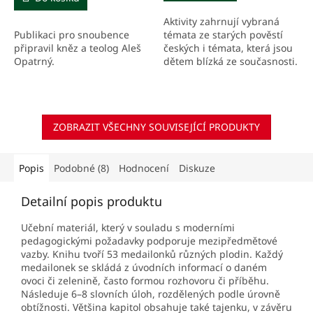
Aktivity zahrnují vybraná
Publikaci pro snoubence
témata ze starých pověstí
připravil kněz a teolog Aleš
českých i témata, která jsou
Opatrný.
dětem blízká ze současnosti.
ZOBRAZIT VŠECHNY SOUVISEJÍCÍ PRODUKTY
Popis
Podobné (8)
Hodnocení
Diskuze
Detailní popis produktu
Učební materiál, který v souladu s moderními
pedagogickými požadavky podporuje mezipředmětové
vazby. Knihu tvoří 53 medailonků různých plodin. Každý
medailonek se skládá z úvodních informací o daném
ovoci či zelenině, často formou rozhovoru či příběhu.
Následuje 6–8 slovních úloh, rozdělených podle úrovně
obtížnosti. Většina kapitol obsahuje také tajenku, v závěru