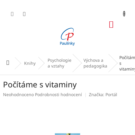
Přejít
na
obsah
NÁKUP
KOŠÍK
Počítá
Psychologie
Výchova a
Domů
Knihy
s
a vztahy
pedagogika
vitamin
Počítáme s vitaminy
Průměrné
Neohodnoceno
Podrobnosti hodnocení
Značka:
Portál
hodnocení
produktu
je
0,0
z
5
hvězdiček.