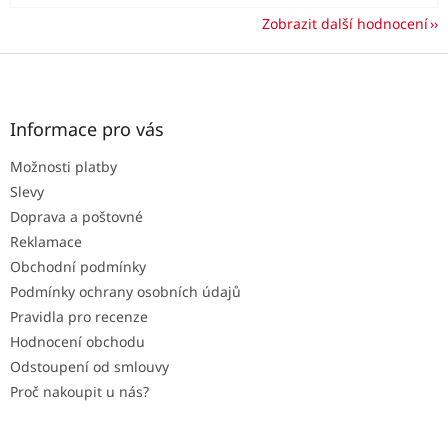
Zobrazit další hodnocení
Z
á
p
a
Informace pro vás
t
Možnosti platby
í
Slevy
Doprava a poštovné
Reklamace
Obchodní podmínky
Podmínky ochrany osobních údajů
Pravidla pro recenze
Hodnocení obchodu
Odstoupení od smlouvy
Proč nakoupit u nás?