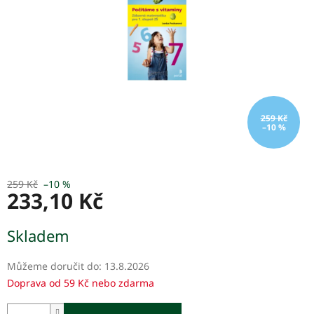
259 Kč
–10 %
259 Kč
–10 %
233,10 Kč
Měrná
Skladem
cena:
Můžeme doručit do:
13.8.2026
Doprava od 59 Kč nebo zdarma