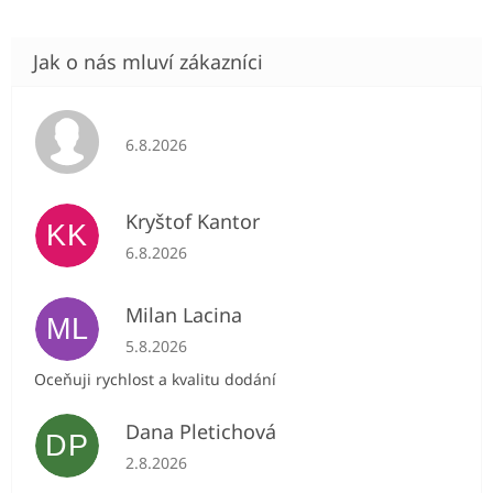
Hodnocení obchodu je 5 z 5 hvězdiček.
6.8.2026
Kryštof Kantor
KK
Hodnocení obchodu je 5 z 5 hvězdiček.
6.8.2026
Milan Lacina
ML
Hodnocení obchodu je 5 z 5 hvězdiček.
5.8.2026
Oceňuji rychlost a kvalitu dodání
Dana Pletichová
DP
Hodnocení obchodu je 5 z 5 hvězdiček.
2.8.2026