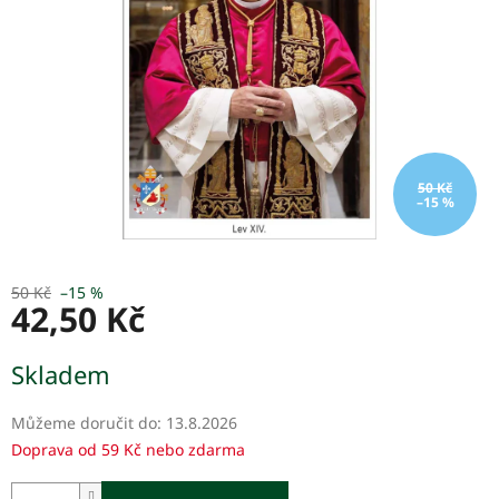
50 Kč
–15 %
50 Kč
–15 %
42,50 Kč
Měrná
Skladem
cena:
Můžeme doručit do:
13.8.2026
Doprava od 59 Kč nebo zdarma