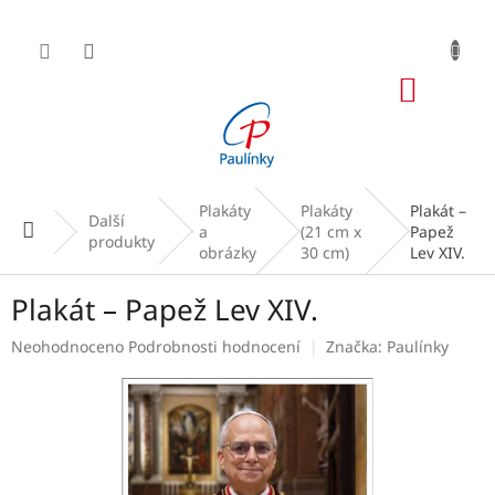
Přejít
na
obsah
NÁKUP
KOŠÍK
Plakáty
Plakáty
Plakát –
Další
Domů
a
(21 cm x
Papež
produkty
obrázky
30 cm)
Lev XIV.
Plakát – Papež Lev XIV.
Průměrné
Neohodnoceno
Podrobnosti hodnocení
Značka:
Paulínky
hodnocení
produktu
je
0,0
z
5
hvězdiček.