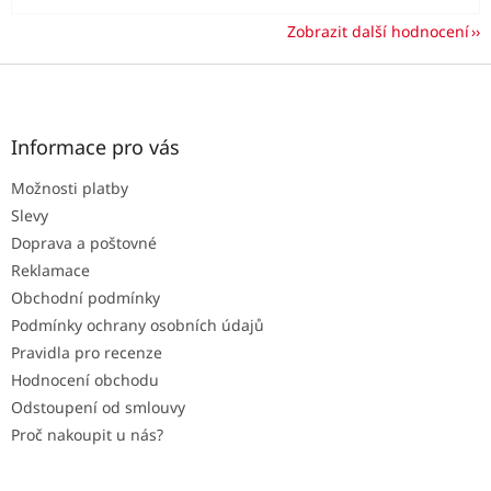
Zobrazit další hodnocení
Z
á
p
a
Informace pro vás
t
Možnosti platby
í
Slevy
Doprava a poštovné
Reklamace
Obchodní podmínky
Podmínky ochrany osobních údajů
Pravidla pro recenze
Hodnocení obchodu
Odstoupení od smlouvy
Proč nakoupit u nás?