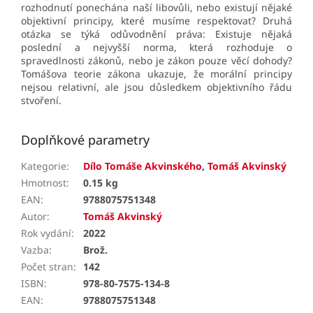
rozhodnutí ponechána naší libovůli, nebo existují nějaké
objektivní principy, které musíme respektovat? Druhá
otázka se týká odůvodnění práva: Existuje nějaká
poslední a nejvyšší norma, která rozhoduje o
spravedlnosti zákonů, nebo je zákon pouze věcí dohody?
Tomášova teorie zákona ukazuje
, že morální principy
nejsou relativní, ale jsou důsledkem objektivního řádu
stvoření.
Doplňkové parametry
Kategorie
:
Dílo Tomáše Akvinského
,
Tomáš Akvinský
Hmotnost
:
0.15 kg
EAN
:
9788075751348
Autor
:
Tomáš Akvinský
Rok vydání
:
2022
Vazba
:
Brož.
Počet stran
:
142
ISBN
:
978-80-7575-134-8
EAN
:
9788075751348