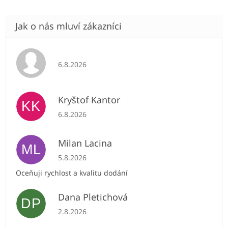
Hodnocení obchodu je 5 z 5 hvězdiček.
6.8.2026
Kryštof Kantor
KK
Hodnocení obchodu je 5 z 5 hvězdiček.
6.8.2026
Milan Lacina
ML
Hodnocení obchodu je 5 z 5 hvězdiček.
5.8.2026
Oceňuji rychlost a kvalitu dodání
Dana Pletichová
DP
Hodnocení obchodu je 5 z 5 hvězdiček.
2.8.2026