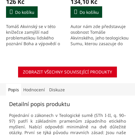
126 Kč
134,10 Kč
Do košíku
Do košíku
Tomáš Akvinský se v této
Autor nám zde představuje
knížečce zamýšlí nad
osobnost Tomáše
problematikou lidského
Akvinského, jeho teologickou
poznání Boha a výpovědí o
Sumu, kterou zasazuje do
Bohu.
kontextu doby. Zaměřuje se
na osud a vliv tohoto díla až
do dnešní doby. Stručně...
ZOBRAZIT VŠECHNY SOUVISEJÍCÍ PRODUKTY
Popis
Hodnocení
Diskuze
Detailní popis produktu
Pojednání o zákonech v Teologické sumě (STh I-II, q. 90–
97) patří k základním pramenům západního etického
myšlení. Nabízí odpovědi minimálně na dvě důležité
otázky. První se týká původu mravních zásad: Jsou naše