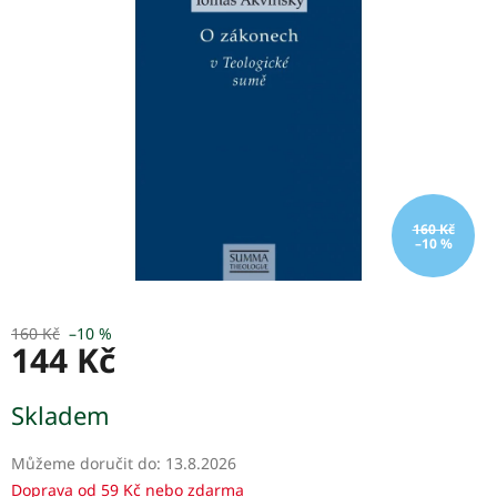
5
hvězdiček.
160 Kč
–10 %
160 Kč
–10 %
144 Kč
Měrná
Skladem
cena:
Můžeme doručit do:
13.8.2026
Doprava od 59 Kč nebo zdarma