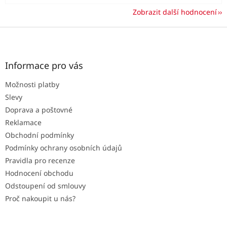
Zobrazit další hodnocení
Z
á
p
a
Informace pro vás
t
Možnosti platby
í
Slevy
Doprava a poštovné
Reklamace
Obchodní podmínky
Podmínky ochrany osobních údajů
Pravidla pro recenze
Hodnocení obchodu
Odstoupení od smlouvy
Proč nakoupit u nás?