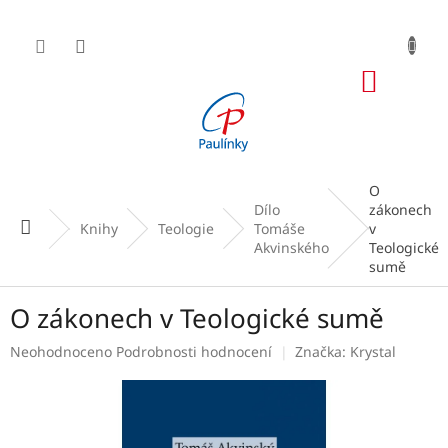
Přejít
na
obsah
NÁKUP
KOŠÍK
O
Dílo
zákonech
Domů
Knihy
Teologie
Tomáše
v
Akvinského
Teologické
sumě
O zákonech v Teologické sumě
Průměrné
Neohodnoceno
Podrobnosti hodnocení
Značka:
Krystal
hodnocení
produktu
je
0,0
z