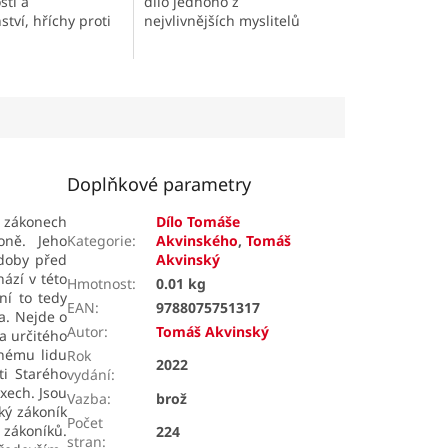
sti a
dílo jednoho z
tví, hříchy proti
nejvlivnějších myslitelů
íchy proti
křesťanské tradice.
, hříchy proti
osti a bratrskému
í....
Doplňkové parametry
o zákonech
Dílo Tomáše
oně. Jeho
Kategorie
:
Akvinského
,
Tomáš
 doby před
Akvinský
hází v této
Hmotnost
:
0.01 kg
ní to tedy
EAN
:
9788075751317
a. Nejde o
Autor
:
Tomáš Akvinský
a určitého
enému lidu
Rok
2022
ti Starého
vydání
:
exech. Jsou
Vazba
:
brož
ký zákoník
Počet
í zákoníků.
224
stran
: