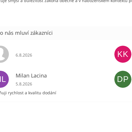
uje smysl a důležitost zákona obecně a v náboženském kontextu p
KK
Hodnocení obchodu je 5 z 5 hvězdiček.
6.8.2026
Milan Lacina
ML
DP
Hodnocení obchodu je 5 z 5 hvězdiček.
5.8.2026
uji rychlost a kvalitu dodání