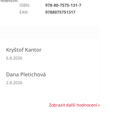
ředevším.
ISBN
:
978-80-7575-131-7
EAN
:
9788075751317
Kryštof Kantor
Hodnocení obchodu je 5 z 5 hvězdiček.
6.8.2026
Dana Pletichová
Hodnocení obchodu je 5 z 5 hvězdiček.
2.8.2026
Zobrazit další hodnocení