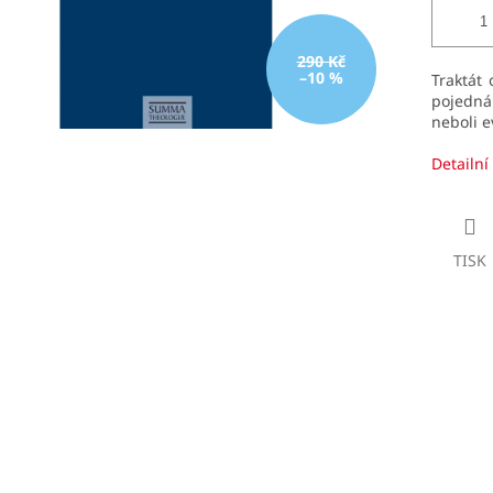
290 Kč
–10 %
Traktát 
pojedná
neboli 
Detailní
TISK