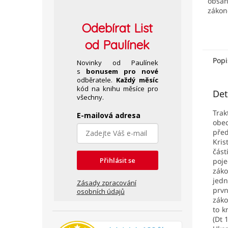
obsah
zákon
milos
Odebírat
List
záslu
od Paulínek
Popi
Novinky od Paulínek
s
bonusem pro nové
odběratele.
Každý měsíc
kód na knihu měsíce pro
Det
všechny.
Trak
E-mailová adresa
obe
před
Kris
část
Přihlásit se
poje
záko
jedn
Zásady zpracování
prvn
osobních údajů
záko
to k
(Dt 