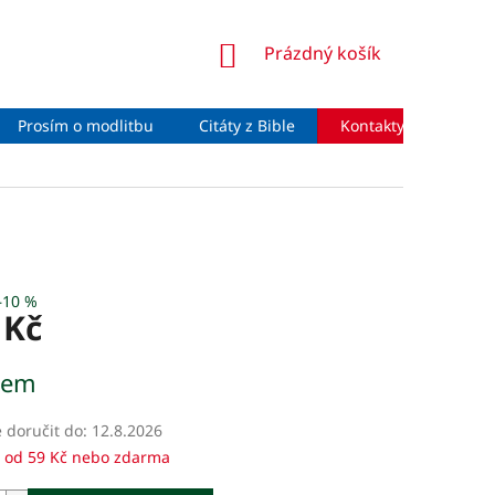
NÁKUPNÍ
Prázdný košík
KOŠÍK
Prosím o modlitbu
Citáty z Bible
Kontakty
Moje 
–10 %
 Kč
dem
doručit do:
12.8.2026
 od 59 Kč nebo zdarma