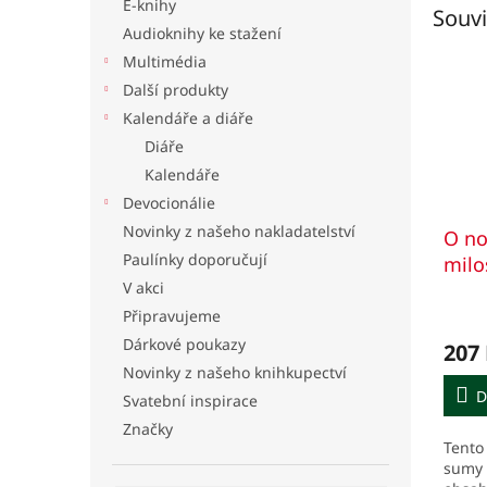
E-knihy
Souvi
Audioknihy ke stažení
Multimédia
Další produkty
Kalendáře a diáře
Diáře
Kalendáře
Devocionálie
Novinky z našeho nakladatelství
O no
Paulínky doporučují
milo
V akci
sum
Připravujeme
Dárkové poukazy
207
Novinky z našeho knihkupectví
D
Svatební inspirace
Značky
Tento
sumy (