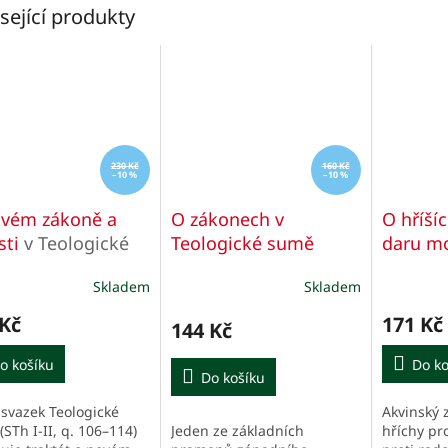
sející produkty
230 Kč
160 Kč
–10 %
–10 %
vém zákoně a
O zákonech v
O hříšíc
sti
v Teologické
Teologické sumě
daru mo
ě
Teolog
Skladem
Skladem
 Kč
171 Kč
144 Kč
o košíku
Do ko
Do košíku
 svazek Teologické
Akvinský 
Jeden ze základních
STh I-II, q. 106–114)
hříchy pro