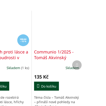
190 Kč
–10 %
h proti lásce a
Communio 1/2025 -
udrosti v
Tomáš Akvinský
Další
ické sumě
Mezinárodní katolická
produkt
Skladem
(1 ks)
Skladem
revue
135 Kč
šíku
Do košíku
zde rozebírá
Téma čísla – Tomáš Akvinský
ti lásce, hříchy
– přináší nové pohledy na