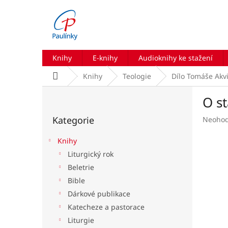
Přejít
na
obsah
Knihy
E-knihy
Audioknihy ke stažení
Domů
Knihy
Teologie
Dílo Tomáše Akv
P
O s
o
Přeskočit
s
Kategorie
Průmě
Neoho
kategorie
t
hodnoc
r
produk
Knihy
a
je
Liturgický rok
n
0,0
Beletrie
z
n
5
í
Bible
hvězdič
p
Dárkové publikace
a
Katecheze a pastorace
n
Liturgie
e