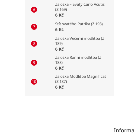
Záložka – Svatý Carlo Acutis
(Z 169)
6 Kč
Štít svatého Patrika (Z 193)
6 Kč
Záložka Večerní modlitba (Z
189)
6 Kč
Záložka Ranní modlitba (Z
188)
6 Kč
Záložka Modlitba Magnificat
(Z 187)
6 Kč
Z
á
p
a
t
Informa
í