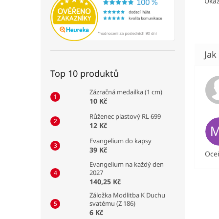
Ukaz
Top 10 produktů
Zázračná medailka (1 cm)
10 Kč
Růženec plastový RL 699
12 Kč
Evangelium do kapsy
39 Kč
Oceň
Evangelium na každý den
2027
140,25 Kč
Záložka Modlitba K Duchu
svatému (Z 186)
6 Kč