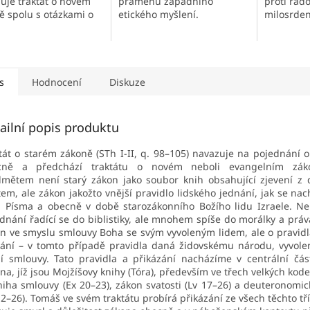
pramenů západního
uje traktát o novém
proti rado
etického myšlení.
ě spolu s otázkami o
milosrdens
ti, ospravedlnění a
pokoji, hř
hách.
moudrosti
dobročinn
napomenut
s
Hodnocení
Diskuze
ailní popis produktu
tát o starém zákoně (STh I-II, q. 98–105) navazuje na pojednání 
cně a předchází traktátu o novém neboli evangelním zák
mětem není starý zákon jako soubor knih obsahující zjevení z
tem, ale zákon jakožto vnější pravidlo lidského jednání, jak se nac
i Písma a obecně v době starozákonního Božího lidu Izraele. Ne
dnání řadící se do biblistiky, ale mnohem spíše do morálky a práv
n ve smyslu smlouvy Boha se svý
m vyvoleným lidem, ale o pravidl
ání – v tomto případě pravidla daná židovskému národu, vyvol
í smlouvy. Tato pravidla a přikázání nacházíme v centrální čás
na, jíž jsou Mojžíšovy knihy (Tóra), především ve třech velkých kod
niha smlouvy (Ex 20–23), zákon svatosti (Lv 17–26) a deuteronomic
12–26). Tomáš ve svém traktátu probírá přikázání ze všech těchto tř