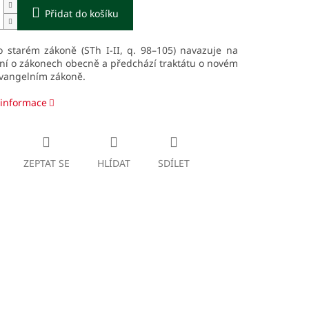
Přidat do košíku
o starém zákoně (STh I-II, q. 98–105) navazuje na
ní o zákonech obecně a předchází traktátu o novém
evangelním zákoně.
 informace
ZEPTAT SE
HLÍDAT
SDÍLET