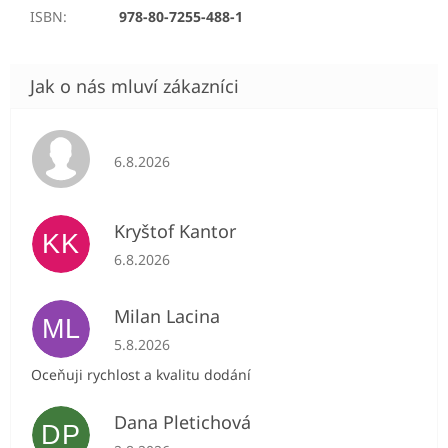
ISBN
:
978-80-7255-488-1
Hodnocení obchodu je 5 z 5 hvězdiček.
6.8.2026
Kryštof Kantor
KK
Hodnocení obchodu je 5 z 5 hvězdiček.
6.8.2026
Milan Lacina
ML
Hodnocení obchodu je 5 z 5 hvězdiček.
5.8.2026
Oceňuji rychlost a kvalitu dodání
Dana Pletichová
DP
Hodnocení obchodu je 5 z 5 hvězdiček.