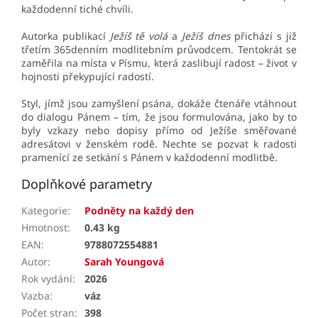
každodenní tiché chvíli.
Autorka publikací
Ježíš tě volá
a
Ježíš dnes
přichází s již
třetím 365denním modlitebním průvodcem. Tentokrát se
zaměřila na místa v Písmu, která zaslibují radost – život v
hojnosti překypující radostí.
Styl, jímž jsou zamyšlení psána, dokáže čtenáře vtáhnout
do dialogu Pánem – tím, že jsou formulována, jako by to
byly vzkazy nebo dopisy přímo od Ježíše směřované
adresátovi v ženském rodě. Nechte se pozvat k radosti
pramenící ze setkání s Pánem v každodenní modlitbě.
Doplňkové parametry
Kategorie
:
Podněty na každý den
Hmotnost
:
0.43 kg
EAN
:
9788072554881
Autor
:
Sarah Youngová
Rok vydání
:
2026
Vazba
:
váz
Počet stran
:
398