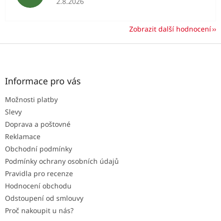
2.8.2026
Zobrazit další hodnocení
Z
á
p
a
Informace pro vás
t
Možnosti platby
í
Slevy
Doprava a poštovné
Reklamace
Obchodní podmínky
Podmínky ochrany osobních údajů
Pravidla pro recenze
Hodnocení obchodu
Odstoupení od smlouvy
Proč nakoupit u nás?