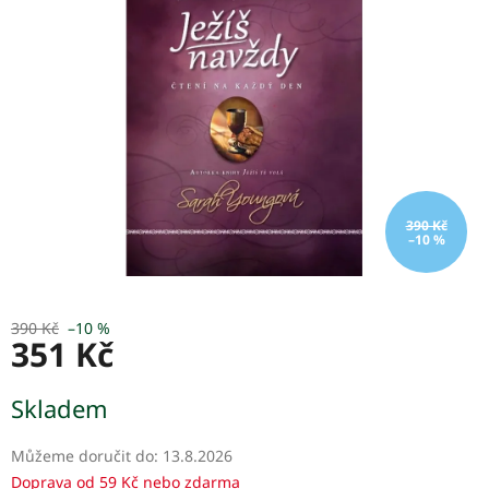
5
hvězdiček.
390 Kč
–10 %
390 Kč
–10 %
351 Kč
Měrná
Skladem
cena:
Můžeme doručit do:
13.8.2026
Doprava od 59 Kč nebo zdarma