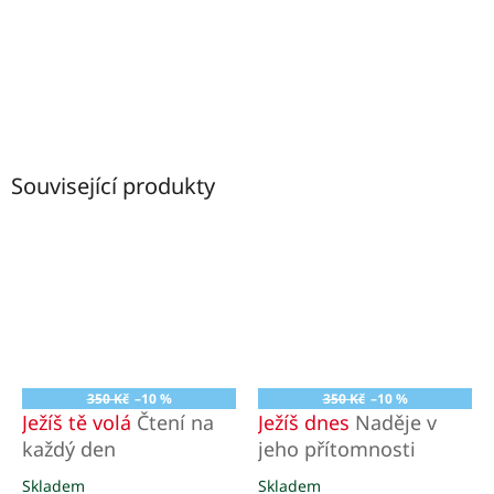
Související produkty
350 Kč
–10 %
350 Kč
–10 %
Ježíš tě volá
Čtení na
Ježíš dnes
Naděje v
každý den
jeho přítomnosti
Skladem
Skladem
Průměrné
Průměrné