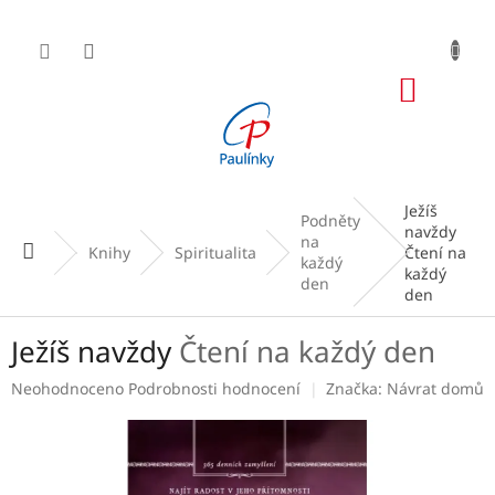
Přejít
na
obsah
NÁKUP
KOŠÍK
Ježíš
Podněty
navždy
na
Domů
Knihy
Spiritualita
Čtení na
každý
každý
den
den
Ježíš navždy
Čtení na každý den
Průměrné
Neohodnoceno
Podrobnosti hodnocení
Značka:
Návrat domů
hodnocení
produktu
je
0,0
z