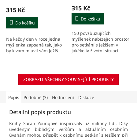
hodnocení
hodnocení
315 Kč
315 Kč
produktu
produktu
je
je
Do košíku
5,0
3,0
Do košíku
z
z
150 povzbuzujících
5
5
Na každý den v roce jedna
myšlenek nabízejích prostor
hvězdiček.
hvězdiček.
myšlenka zapsaná tak, jako
pro setkání s Ježíšem v
by k vám mluvil sám Ježíš.
jakékoliv životní situaci.
ZOBRAZIT VŠECHNY SOUVISEJÍCÍ PRODUKTY
Popis
Podobné (3)
Hodnocení
Diskuze
Detailní popis produktu
Knihy Sarah Youngové inspirovaly už miliony lidí. Díky
uvedeným biblickým veršům a aktuálním osobním
úvahám mohou přispět k osobnímu setkání s Ježíšem při