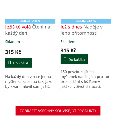
350 Kč
–10 %
350 Kč
–10 %
Ježíš tě volá
Čtení na
Ježíš dnes
Naděje v
každý den
jeho přítomnosti
Skladem
Skladem
Průměrné
Průměrné
hodnocení
hodnocení
315 Kč
315 Kč
produktu
produktu
je
je
Do košíku
5,0
3,0
Do košíku
z
z
150 povzbuzujících
5
5
Na každý den v roce jedna
myšlenek nabízejích prostor
hvězdiček.
hvězdiček.
myšlenka zapsaná tak, jako
pro setkání s Ježíšem v
by k vám mluvil sám Ježíš.
jakékoliv životní situaci.
ZOBRAZIT VŠECHNY SOUVISEJÍCÍ PRODUKTY