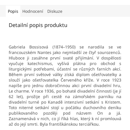
Popis
Hodnocení
Diskuze
Detailní popis produktu
Gabriela Bossisová (1874–1950) se narodila se ve
francouzském Nantes jako nejmladší ze čtyř sourozenců.
Hluboce ji zasáhne první svaté přijímání. V dospělosti
vyučuje katechismus, vyšívá plátna pro obchod s
liturgickými potřebami, účastní se různých farních akcí.
Během první světové války získá diplom ošetřovatelky a
slouží jako ošetřovatelka Červeného kříže. V roce 1923
napíše pro jednu dobročinnou akci první divadelní hru,
Le charme. V roce 1936, po bohaté divadelní činnosti (je jí
62 let), prožije při cestě na zámořském parníku na
divadelní turné po Kanadě intenzivní setkání s Kristem.
Toto niterné setkání stojí u počátku duchovního deníku
publikovaného později pod názvem On a já.
Zaznamenává v nich, co jí říká hlas, který k ní promlouvá
až do její smrti. Byla františkánskou terciářkou.