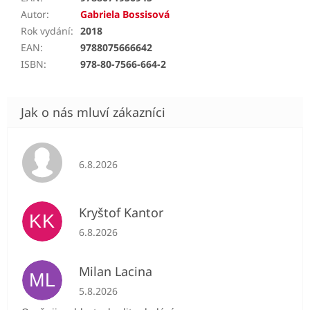
Autor
:
Gabriela Bossisová
Rok vydání
:
2018
EAN
:
9788075666642
ISBN
:
978-80-7566-664-2
Hodnocení obchodu je 5 z 5 hvězdiček.
6.8.2026
Kryštof Kantor
KK
Hodnocení obchodu je 5 z 5 hvězdiček.
6.8.2026
Milan Lacina
ML
Hodnocení obchodu je 5 z 5 hvězdiček.
5.8.2026