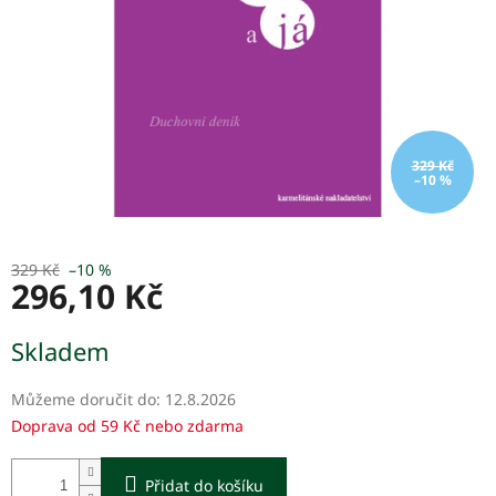
329 Kč
–10 %
329 Kč
–10 %
296,10 Kč
Měrná
Skladem
cena:
Můžeme doručit do:
12.8.2026
Doprava od 59 Kč nebo zdarma
Přidat do košíku