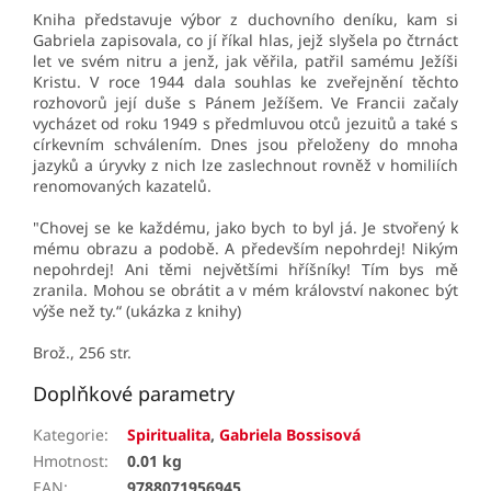
Kniha představuje výbor z duchovního deníku, kam si
Gabriela zapisovala, co jí říkal hlas, jejž slyšela po čtrnáct
let ve svém nitru a jenž, jak věřila, patřil samému Ježíši
Kristu. V roce 1944 dala souhlas ke zveřejnění těchto
rozhovorů její duše s Pánem Ježíšem. Ve Francii začaly
vycházet od roku 1949 s předmluvou otců jezuitů a také s
církevním schválením. Dnes jsou přeloženy do mnoha
jazyků a úryvky z nich lze zaslechnout rovněž v homiliích
renomovaných kazatelů.
"Chovej se ke každému, jako bych to byl já. Je stvořený k
mému obrazu a podobě. A především nepohrdej! Nikým
nepohrdej! Ani těmi největšími hříšníky! Tím bys mě
zranila. Mohou se obrátit a v mém království nakonec být
výše než ty.“ (ukázka z knihy)
Brož., 256 str.
Doplňkové parametry
Kategorie
:
Spiritualita
,
Gabriela Bossisová
Hmotnost
:
0.01 kg
EAN
:
9788071956945