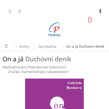
Přejít
na
obsah
NÁKUP
KOŠÍK
Domů
Knihy
Spiritualita
On a já
Duchovní deník
On a já
Duchovní deník
Průměrné
Neohodnoceno
Podrobnosti hodnocení
hodnocení
Značka:
Karmelitánské nakladatelství
produktu
je
0,0
z
5
hvězdiček.