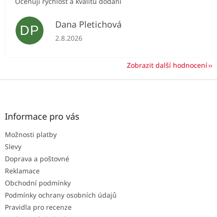
Oceňuji rychlost a kvalitu dodání
Dana Pletichová
DP
Hodnocení obchodu je 5 z 5 hvězdiček.
2.8.2026
Zobrazit další hodnocení
Z
á
p
a
Informace pro vás
t
Možnosti platby
í
Slevy
Doprava a poštovné
Reklamace
Obchodní podmínky
Podmínky ochrany osobních údajů
Pravidla pro recenze