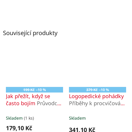
Související produkty
199 Kč
–10 %
379 Kč
–10 %
Jak přežít, když se
Logopedické pohádky
často bojím
Průvodce
Příběhy k procvičování
pro děti k překonání
výslovnosti
úzkosti
Skladem
(1 ks)
Skladem
179,10 Kč
341,10 Kč