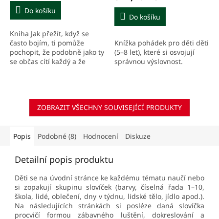
Do košíku
Do košíku
Kniha Jak přežít, když se
Knížka pohádek pro děti děti
často bojím, ti pomůže
(5–8 let), které si osvojují
pochopit, že podobně jako ty
správnou výslovnost.
se občas cítí každý a že
jeden trapas, a dokonce ani
dva nebo pět, nic tak
hrozného neznamená....
ZOBRAZIT VŠECHNY SOUVISEJÍCÍ PRODUKTY
Popis
Podobné (8)
Hodnocení
Diskuze
Detailní popis produktu
Děti se na úvodní stránce ke každému tématu naučí nebo
si zopakují skupinu slovíček (barvy, číselná řada 1–10,
škola, lidé, oblečení, dny v týdnu, lidské tělo, jídlo apod.).
Na následujících stránkách si posléze daná slovíčka
procvičí formou zábavného luštění, dokreslování a