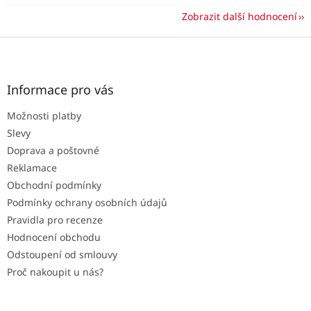
Zobrazit další hodnocení
Z
á
p
a
Informace pro vás
t
Možnosti platby
í
Slevy
Doprava a poštovné
Reklamace
Obchodní podmínky
Podmínky ochrany osobních údajů
Pravidla pro recenze
Hodnocení obchodu
Odstoupení od smlouvy
Proč nakoupit u nás?