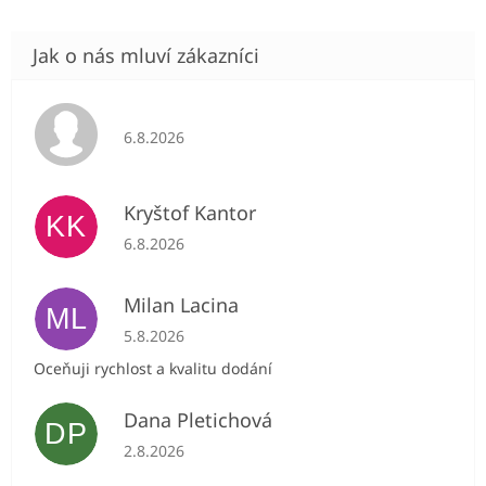
Hodnocení obchodu je 5 z 5 hvězdiček.
6.8.2026
Kryštof Kantor
KK
Hodnocení obchodu je 5 z 5 hvězdiček.
6.8.2026
Milan Lacina
ML
Hodnocení obchodu je 5 z 5 hvězdiček.
5.8.2026
Oceňuji rychlost a kvalitu dodání
Dana Pletichová
DP
Hodnocení obchodu je 5 z 5 hvězdiček.
2.8.2026