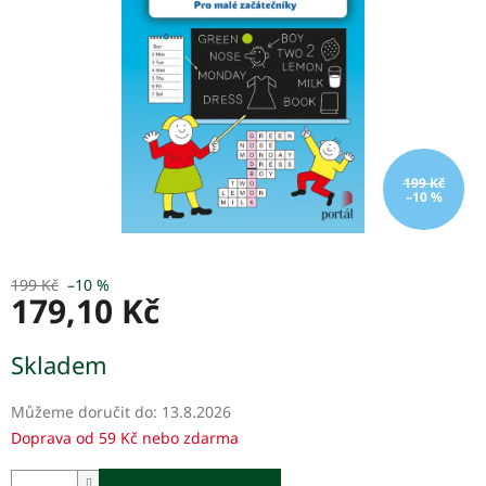
199 Kč
–10 %
199 Kč
–10 %
179,10 Kč
Měrná
Skladem
cena:
Můžeme doručit do:
13.8.2026
Doprava od 59 Kč nebo zdarma