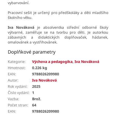
vybarvování.
Pracovní sešit je určený pro předškoláky a děti mladšího
školního věku.
Iva Nováková
je absolventka střední odborné školy
výtvarné, zaměřuje se na tvorbu pro děti. Je autorkou
zábavných a didaktických doplňovaček, hádanek,
omalovánek a vystřihovánek.
Doplňkové parametry
Kategorie
:
Výchova a pedagogika
,
Iva Nováková
Hmotnost
:
0.226 kg
EAN
:
9788026209980
Autor
:
Iva Nováková
Rok vydání
:
2025
Číslo vydání
:
1
Vazba
:
Brož.
Počet stran
:
64
EAN
:
9788026209980