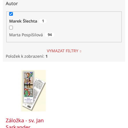
Autor
Marek Šlechta
1
Marta Pospíšilová
94
VYMAZAT FILTRY
Položek k zobrazení:
1
V
ý
p
i
s
p
r
o
d
Záložka - sv. Jan
u
Sarkander