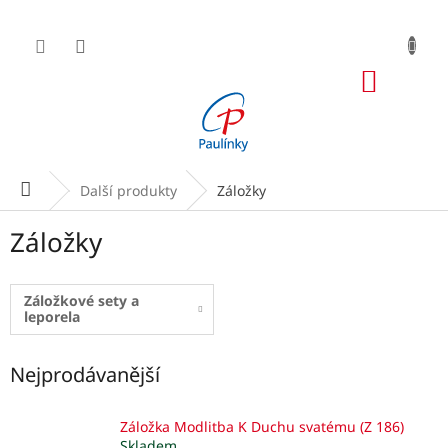
Přejít
na
obsah
NÁKUP
KOŠÍK
Domů
Další produkty
Záložky
Záložky
Záložkové sety a
leporela
Nejprodávanější
Záložka Modlitba K Duchu svatému (Z 186)
Skladem