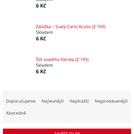
6 Kč
Záložka – Svatý Carlo Acutis (Z 169)
Skladem
6 Kč
Štít svatého Patrika (Z 193)
Skladem
6 Kč
Ř
a
Doporučujeme
Nejlevnější
Nejdražší
Nejprodávanější
z
e
Abecedně
n
í
p
ZAVŘÍT FILTR