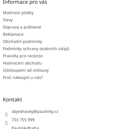
a
Informace pro vás
t
Možnosti platby
í
Slevy
Doprava a poštovné
Reklamace
Obchodní podmínky
Podmínky ochrany osobních údajů
Pravidla pro recenze
Hodnocení obchodu
Odstoupení od smlouvy
Proč nakoupit u nás?
Kontakt
objednavky
@
paulinky.cz
733 755 999
PaulinkyPraha