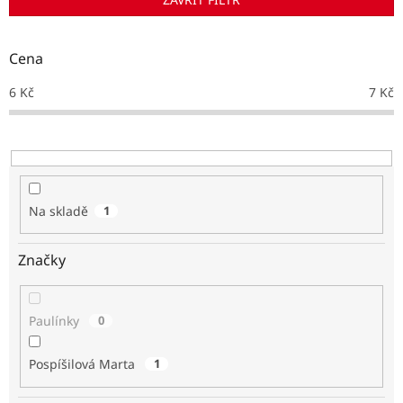
r
o
d
Cena
u
k
6
Kč
7
Kč
t
ů
Na skladě
1
Značky
Paulínky
0
Pospíšilová Marta
1