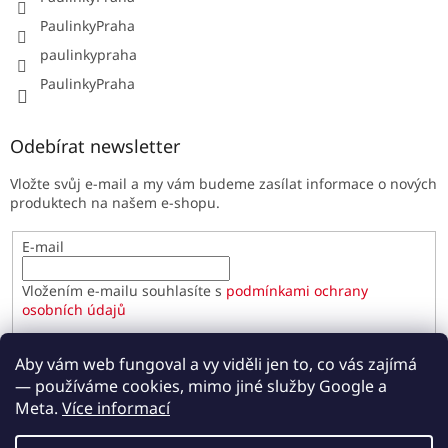
PaulinkyPraha
paulinkypraha
PaulinkyPraha
Odebírat newsletter
Vložte svůj e-mail a my vám budeme zasílat informace o nových
produktech na našem e-shopu.
E-mail
Vložením e-mailu souhlasíte s
podmínkami ochrany
osobních údajů
PŘIHLÁSIT SE
Aby vám web fungoval a vy viděli jen to, co vás zajímá
— používáme cookies, mimo jiné služby Google a
Meta.
Více informací
Vytvořil Shoptet