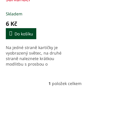
k
t
Skladem
ů
6 Kč
Do košíku
Na jedné straně kartičky je
vyobrazený světec, na druhé
straně naleznete krátkou
modlitbu s prosbou o
věrnost a podstatné údaje z
Janova života, stručně v
bodech.
1
položek celkem
O
v
l
á
d
a
c
í
p