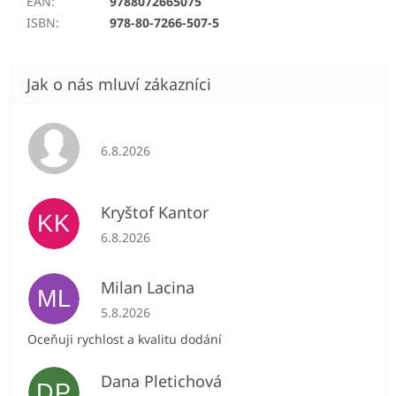
EAN
:
9788072665075
ISBN
:
978-80-7266-507-5
Hodnocení obchodu je 5 z 5 hvězdiček.
6.8.2026
Kryštof Kantor
KK
Hodnocení obchodu je 5 z 5 hvězdiček.
6.8.2026
Milan Lacina
ML
Hodnocení obchodu je 5 z 5 hvězdiček.
5.8.2026
Oceňuji rychlost a kvalitu dodání
Dana Pletichová
DP