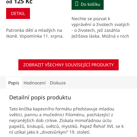
125 Kč
od
je
Do košíku
5,0
z
DETAIL
Nechte se pozvat k
5
vyprávění o životech svatých
hvězdiček.
Patronka dětí a mladých na
- o životech, jež zasáhla
ikoně. Vzpomínka 11. srpna.
Ježíšova láska. Možná v nich
i vy uvidíte tvář Krista, který
umí překlenout jakoukoli
propast mezi...
ZOBRAZIT VŠECHNY SOUVISEJÍCÍ PRODUKTY
Popis
Hodnocení
Diskuze
Detailní popis produktu
Tato knížka kapesního formátu představuje mladou
světici, pannu a mučednici Filoménu, pocházející z
nejranějších dob církve. Získala mimořádnou úctu
papežů, biskupů, světců, mystiků. Papež Řehoř XVI. se k
ní utíkal jako k „divotvůrkyni“ 19. století.