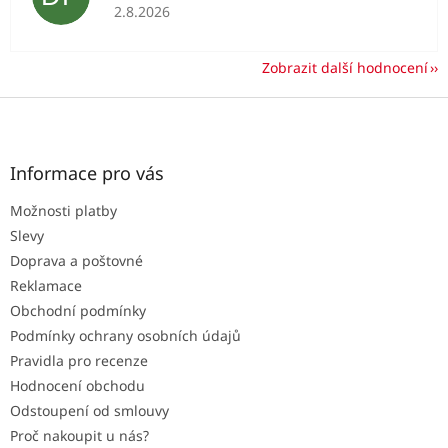
Hodnocení obchodu je 5 z 5 hvězdiček.
2.8.2026
Zobrazit další hodnocení
Z
á
p
a
Informace pro vás
t
Možnosti platby
í
Slevy
Doprava a poštovné
Reklamace
Obchodní podmínky
Podmínky ochrany osobních údajů
Pravidla pro recenze
Hodnocení obchodu
Odstoupení od smlouvy
Proč nakoupit u nás?