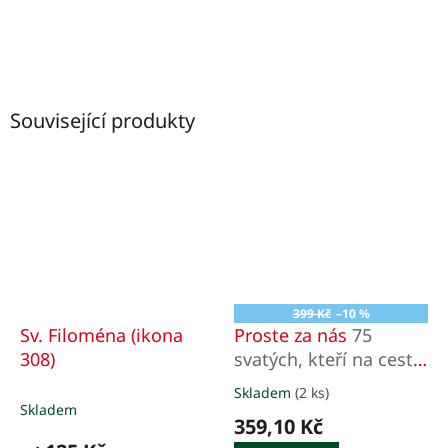
Související produkty
399 Kč
–10 %
Sv. Filoména (ikona
Proste za nás
75
308)
svatých, kteří na cestě
ke svatosti hřešili,
Skladem
(2 ks)
Průměrné
trpěli a zápasili
Skladem
hodnocení
359,10 Kč
produktu