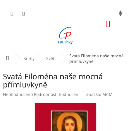
Přejít
na
obsah
NÁKUP
KOŠÍK
Svatá Filoména naše mocná
Domů
Knihy
Světci
přímluvkyně
Svatá Filoména naše mocná
přímluvkyně
Průměrné
Neohodnoceno
Podrobnosti hodnocení
Značka:
MCM
hodnocení
produktu
je
0,0
z
5