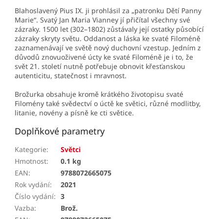
Blahoslavený Pius IX. ji prohlásil za „patronku Dětí Panny
Marie“. Svatý Jan Maria Vianney jí přičítal všechny své
zázraky. 1500 let (302–1802) zůstávaly její ostatky působící
zázraky skryty světu. Oddanost a láska ke svaté Filoméně
zaznamenávají ve světě nový duchovní vzestup. Jedním z
důvodů znovuoživené úcty ke svaté Filoméně je i to, že
svět 21. století nutně potřebuje obnovit křesťanskou
autenticitu, statečnost i mravnost.
Brožurka obsahuje kromě krátkého životopisu svaté
Filomény také svědectví o úctě ke světici, různé modlitby,
litanie, novény a písně ke cti světice.
Doplňkové parametry
Kategorie
:
Světci
Hmotnost
:
0.1 kg
EAN
:
9788072665075
Rok vydání
:
2021
Číslo vydání
:
3
Vazba
:
Brož.