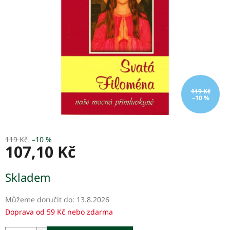
hvězdiček.
119 Kč
–10 %
119 Kč
–10 %
107,10 Kč
Měrná
Skladem
cena:
Můžeme doručit do:
13.8.2026
Doprava od 59 Kč nebo zdarma