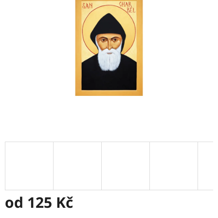
5
hvězdiček.
od
125 Kč