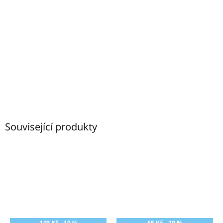
Související produkty
149 Kč
–10 %
65 Kč
–10 %