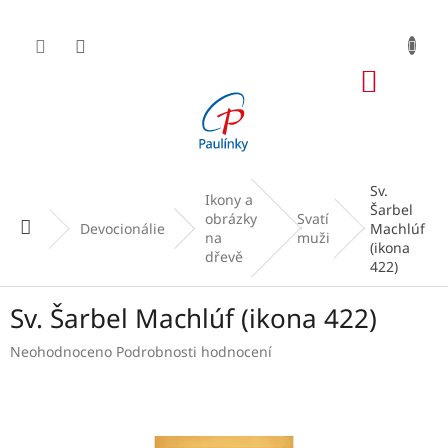
Přejít
na
obsah
NÁKUP
KOŠÍK
Sv.
Ikony a
Šarbel
obrázky
Svatí
Domů
Devocionálie
Machlúf
na
muži
(ikona
dřevě
422)
Sv. Šarbel Machlúf (ikona 422)
Průměrné
Neohodnoceno
Podrobnosti hodnocení
hodnocení
produktu
je
0,0
z