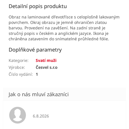
Detailní popis produktu
Obraz na laminované dřevotřísce s celoplošně lakovaným
povrchem. Okraj obrazu je jemně ohraničen zlatou
barvou. Provedení na zavěšení. Na zadní straně je
stručný popis v českém a anglickém jazyce. Ikona je
chráněna zatavením do snímatelné průhledné fólie.
Doplňkové parametry
Kategorie
:
Svatí muži
Výrobce
:
Česvel s.r.o
Číslo vydání
:
1
Hodnocení obchodu je 5 z 5 hvězdiček.
6.8.2026