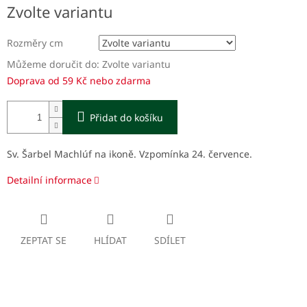
Měrná
Zvolte variantu
cena:
Rozměry cm
Můžeme doručit do:
Zvolte variantu
Doprava od 59 Kč nebo zdarma
Přidat do košíku
Sv. Šarbel Machlúf na ikoně.
Vzpomínka 24. července.
Detailní informace
ZEPTAT SE
HLÍDAT
SDÍLET