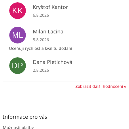
Kryštof Kantor
KK
Hodnocení obchodu je 5 z 5 hvězdiček.
6.8.2026
Milan Lacina
ML
Hodnocení obchodu je 5 z 5 hvězdiček.
5.8.2026
Oceňuji rychlost a kvalitu dodání
Dana Pletichová
DP
Hodnocení obchodu je 5 z 5 hvězdiček.
2.8.2026
Zobrazit další hodnocení
Z
á
p
a
Informace pro vás
t
Možnosti platby