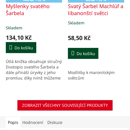
Myšlenky svatého
Svatý Šarbel Machlúf a
Šarbela
libanonští světci
Skladem
Průměrné
Skladem
hodnocení
produktu
134,10 Kč
58,50 Kč
je
5,0
Do košíku
z
Do košíku
5
Útlá knížka obsahuje stručný
hvězdiček.
životopis svatého Šarbela a
Modlitby k maronitským
dále přináší úryvky z jeho
světcům
promluv, díky nimž můžeme
nahlédnout do hloubek jeho
duchovního života, vnímat
jeho pokoru i...
ZOBRAZIT VŠECHNY SOUVISEJÍCÍ PRODUKTY
Popis
Hodnocení
Diskuze