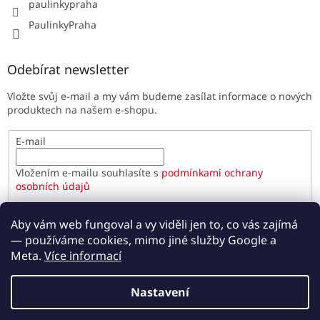
paulinkypraha
PaulinkyPraha
Odebírat newsletter
Vložte svůj e-mail a my vám budeme zasílat informace o nových
produktech na našem e-shopu.
E-mail
Vložením e-mailu souhlasíte s
podmínkami ochrany
osobních údajů
PŘIHLÁSIT SE
Aby vám web fungoval a vy viděli jen to, co vás zajímá
— používáme cookies, mimo jiné služby Google a
Meta.
Více informací
Vytvořil Shoptet
Nastavení