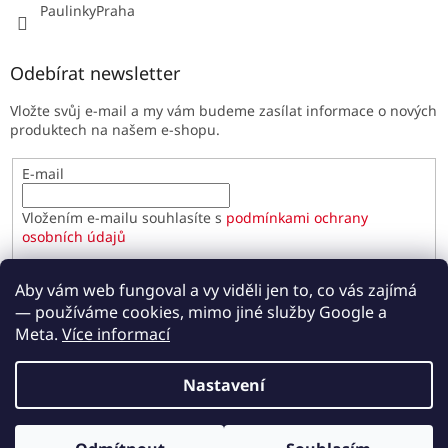
PaulinkyPraha
Odebírat newsletter
Vložte svůj e-mail a my vám budeme zasílat informace o nových
produktech na našem e-shopu.
E-mail
Vložením e-mailu souhlasíte s
podmínkami ochrany
osobních údajů
PŘIHLÁSIT SE
Aby vám web fungoval a vy viděli jen to, co vás zajímá
— používáme cookies, mimo jiné služby Google a
Meta.
Více informací
Vytvořil Shoptet
Nastavení
Copyright 2026
Paulínky.cz
. Všechna práva vyhrazena.