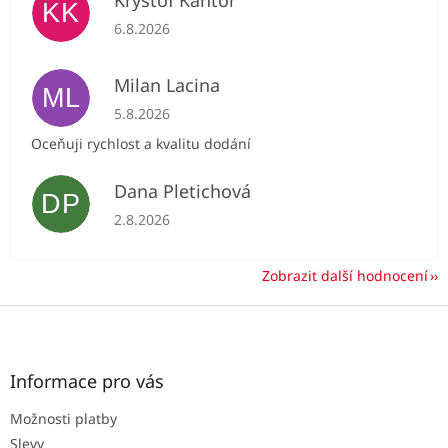
Kryštof Kantor
KK
Hodnocení obchodu je 5 z 5 hvězdiček.
6.8.2026
Milan Lacina
ML
Hodnocení obchodu je 5 z 5 hvězdiček.
5.8.2026
Oceňuji rychlost a kvalitu dodání
Dana Pletichová
DP
Hodnocení obchodu je 5 z 5 hvězdiček.
2.8.2026
Zobrazit další hodnocení
Z
á
p
a
Informace pro vás
t
Možnosti platby
í
Slevy