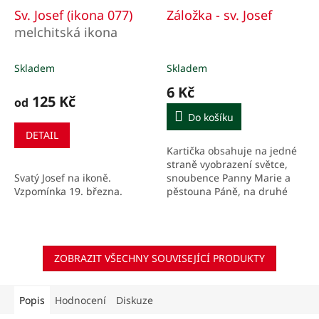
Sv. Josef (ikona 077)
Záložka - sv. Josef
melchitská ikona
Skladem
Skladem
6 Kč
125 Kč
od
Do košíku
DETAIL
Kartička obsahuje na jedné
straně vyobrazení světce,
Svatý Josef na ikoně.
snoubence Panny Marie a
Vzpomínka 19. března.
pěstouna Páně, na druhé
straně lze najít stručné
životopisné údaje a
modlitbu.
ZOBRAZIT VŠECHNY SOUVISEJÍCÍ PRODUKTY
Popis
Hodnocení
Diskuze