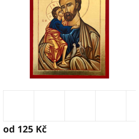
5
hvězdiček.
od
125 Kč