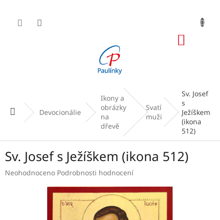
Přejít
na
obsah
NÁKUP
KOŠÍK
Sv. Josef
Ikony a
s
obrázky
Svatí
Domů
Devocionálie
Ježíškem
na
muži
(ikona
dřevě
512)
Sv. Josef s Ježíškem (ikona 512)
Průměrné
Neohodnoceno
Podrobnosti hodnocení
hodnocení
produktu
je
0,0
z