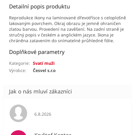
Detailní popis produktu
Reprodukce ikony na laminované dřevotřísce s celoplošně
lakovaným povrchem. Okraj obrazu je jemně ohraničen
zlatou barvou. Provedení na zavěšení. Na zadní straně je
stručný popis v českém a anglickém jazyce. Ikona je
chráněna zatavením do snímatelné průhledné fólie.
Doplňkové parametry
Kategorie
:
Svatí muži
Výrobce
:
Česvel s.r.o
Hodnocení obchodu je 5 z 5 hvězdiček.
6.8.2026