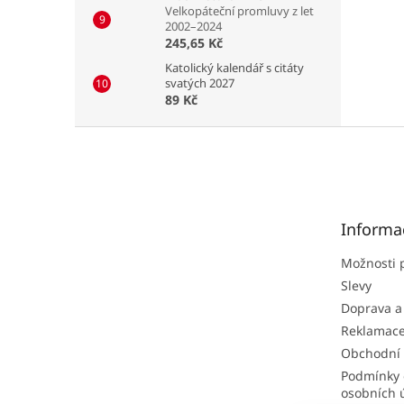
Velkopáteční promluvy z let
2002–2024
245,65 Kč
Katolický kalendář s citáty
svatých 2027
89 Kč
Z
á
p
a
t
Informa
í
Možnosti 
Slevy
Doprava a
Reklamac
Obchodní
Podmínky 
osobních 