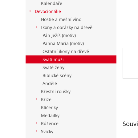
Kalendáře
l
Devocionálie
Hostie a mešní víno
Ikony a obrázky na dřevě
Pán Ježíš (motiv)
Panna Maria (motiv)
Ostatní ikony na dřevě
Svatí muži
Svaté ženy
Biblické scény
Andělé
Křestní roušky
Kříže
Klíčenky
Medailky
Souvi
Růžence
Svíčky