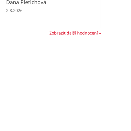
Dana Pletichová
Hodnocení obchodu je 5 z 5 hvězdiček.
2.8.2026
Zobrazit další hodnocení