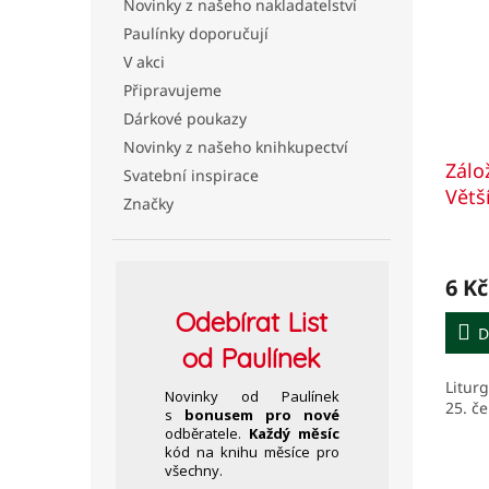
Novinky z našeho nakladatelství
Paulínky doporučují
V akci
Připravujeme
Dárkové poukazy
Novinky z našeho knihkupectví
Zálo
Svatební inspirace
Větš
Značky
Prům
hodno
6 Kč
produ
je
Odebírat
List
5,0
D
z
od Paulínek
5
Litur
hvězd
Novinky od Paulínek
25. č
s
bonusem pro nové
odběratele.
Každý měsíc
kód na knihu měsíce pro
všechny.