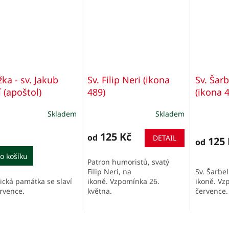
žka - sv. Jakub
Sv. Filip Neri (ikona
Sv. Šar
í (apoštol)
489)
(ikona 
Skladem
Skladem
ěrné
cení
ktu
125 Kč
od
DETAIL
125 
od
o košíku
Patron humoristů, svatý
Filip Neri, na
Sv. Šarbe
gická památka se slaví
ikoně. Vzpomínka 26.
ikoně. Vz
iček.
ervence.
května.
července.