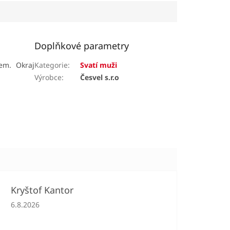
Doplňkové parametry
em. Okraj
Kategorie
:
Svatí muži
Výrobce
:
Česvel s.r.o
Kryštof Kantor
Hodnocení obchodu je 5 z 5 hvězdiček.
6.8.2026