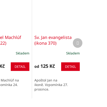
bel Machlúf
Sv. Jan evangelista
Další
422)
(ikona 370)
produkt
Skladem
Skladem
Kč
125 Kč
od
DETAIL
DETAIL
l Machlúf na
Apoštol Jan na
pomínka 24.
ikoně. Vzpomínka 27.
prosince.