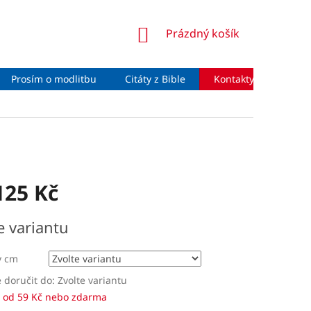
NÁKUPNÍ
Prázdný košík
KOŠÍK
Prosím o modlitbu
Citáty z Bible
Kontakty
Moje 
125 Kč
e variantu
y cm
doručit do:
Zvolte variantu
 od 59 Kč nebo zdarma