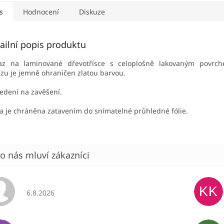
s
Hodnocení
Diskuze
ailní popis produktu
az na laminované dřevotřísce s celoplošně lakovaným povrch
zu je jemně ohraničen zlatou barvou.
edení na zavěšení.
a je chráněna zatavením do snímatelné průhledné fólie.
KK
Hodnocení obchodu je 5 z 5 hvězdiček.
6.8.2026