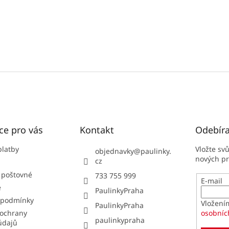
ce pro vás
Kontakt
Odebíra
platby
Vložte sv
objednavky
@
paulinky.
nových p
cz
 poštovné
733 755 999
E-mail
e
PaulinkyPraha
 podmínky
Vložení
PaulinkyPraha
ochrany
osobníc
paulinkypraha
údajů