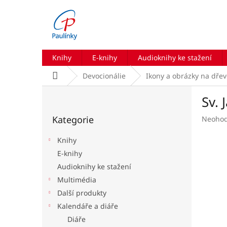
Přejít
na
obsah
Knihy
E-knihy
Audioknihy ke stažení
Domů
Devocionálie
Ikony a obrázky na dře
P
Sv. 
o
Přeskočit
s
Kategorie
Průmě
Neoho
kategorie
t
hodnoc
r
produk
Knihy
a
je
E-knihy
n
0,0
Audioknihy ke stažení
z
n
5
í
Multimédia
hvězdič
p
Další produkty
a
Kalendáře a diáře
n
Diáře
e