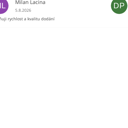
Milan Lacina
ML
DP
Hodnocení obchodu je 5 z 5 hvězdiček.
5.8.2026
uji rychlost a kvalitu dodání