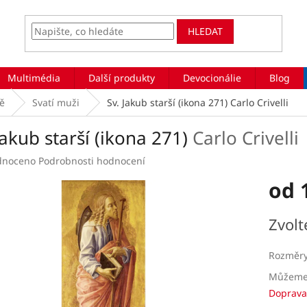
HLEDAT
Multimédia
Další produkty
Devocionálie
Blog
vě
Svatí muži
Sv. Jakub starší (ikona 271)
Carlo Crivelli
Jakub starší (ikona 271)
Carlo Crivelli
rné
dnoceno
Podrobnosti hodnocení
ení
od
tu
Měrná
Zvolt
cena:
ek.
Rozměr
Můžeme 
Doprava