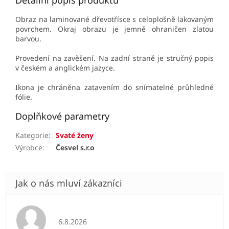
Detailní popis produktu
Obraz na laminované dřevotřísce s celoplošně lakovaným
povrchem. Okraj obrazu je jemně ohraničen zlatou
barvou.
Provedení na zavěšení. Na zadní straně je stručný popis
v českém a anglickém jazyce.
Ikona je chráněna zatavením do snímatelné průhledné
fólie.
Doplňkové parametry
Kategorie
:
Svaté ženy
Výrobce
:
Česvel s.r.o
Hodnocení obchodu je 5 z 5 hvězdiček.
6.8.2026