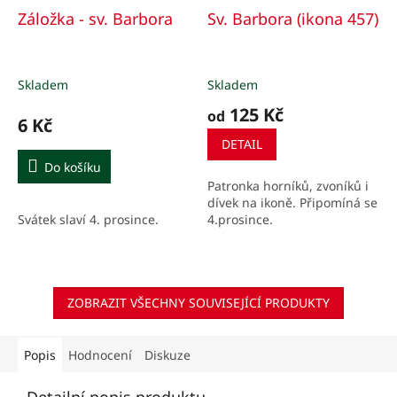
Záložka - sv. Barbora
Sv. Barbora (ikona 457)
Skladem
Skladem
125 Kč
od
6 Kč
DETAIL
Do košíku
Patronka horníků, zvoníků i
dívek na ikoně. Připomíná se
Svátek slaví 4. prosince.
4.prosince.
ZOBRAZIT VŠECHNY SOUVISEJÍCÍ PRODUKTY
Popis
Hodnocení
Diskuze