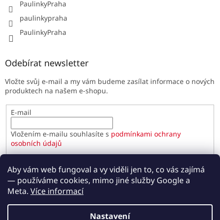
PaulinkyPraha
paulinkypraha
PaulinkyPraha
Odebírat newsletter
Vložte svůj e-mail a my vám budeme zasílat informace o nových
produktech na našem e-shopu.
E-mail
Vložením e-mailu souhlasíte s
podmínkami ochrany
osobních údajů
PŘIHLÁSIT SE
Aby vám web fungoval a vy viděli jen to, co vás zajímá
— používáme cookies, mimo jiné služby Google a
Meta.
Více informací
Vytvořil Shoptet
Nastavení