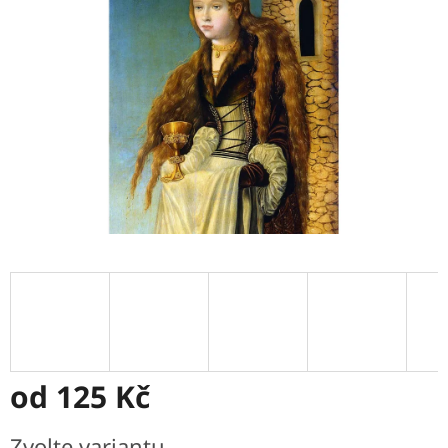
hvězdiček.
od
125 Kč
Měrná
Zvolte variantu