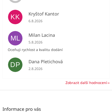
Kryštof Kantor
KK
Hodnocení obchodu je 5 z 5 hvězdiček.
6.8.2026
Milan Lacina
ML
Hodnocení obchodu je 5 z 5 hvězdiček.
5.8.2026
Oceňuji rychlost a kvalitu dodání
Dana Pletichová
DP
Hodnocení obchodu je 5 z 5 hvězdiček.
2.8.2026
Zobrazit další hodnocení
Z
á
p
a
Informace pro vás