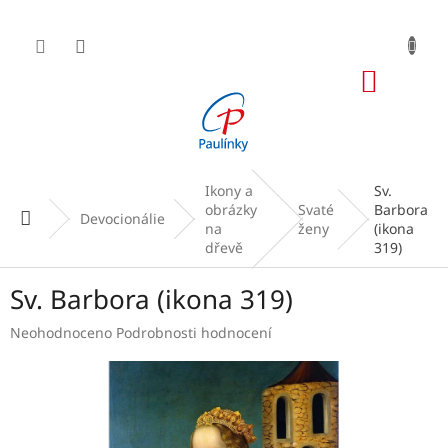
Přejít
na
obsah
NÁKUP
KOŠÍK
Ikony a
Sv.
obrázky
Svaté
Barbora
Domů
Devocionálie
na
ženy
(ikona
dřevě
319)
Sv. Barbora (ikona 319)
Průměrné
Neohodnoceno
Podrobnosti hodnocení
hodnocení
produktu
je
0,0
z
5