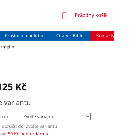
NÁKUPNÍ
Prázdný košík
KOŠÍK
Prosím o modlitbu
Citáty z Bible
Kontakty
Moje 
ermelín
125 Kč
e variantu
y cm
doručit do:
Zvolte variantu
 od 59 Kč nebo zdarma