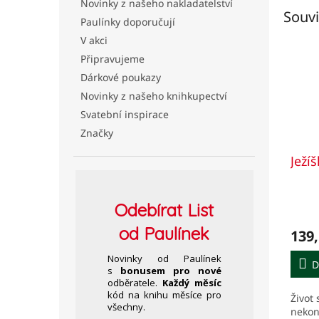
Novinky z našeho nakladatelství
Souvi
Paulínky doporučují
V akci
Připravujeme
Dárkové poukazy
Novinky z našeho knihkupectví
Svatební inspirace
Značky
Ježíš
Odebírat
List
od Paulínek
139,
Novinky od Paulínek
D
s
bonusem pro nové
odběratele.
Každý měsíc
kód na knihu měsíce pro
Život 
všechny.
nekon