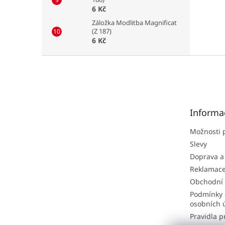
6 Kč
Záložka Modlitba Magnificat
(Z 187)
6 Kč
Z
á
p
a
t
Informa
í
Možnosti 
Slevy
Doprava a
Reklamac
Obchodní
Podmínky 
osobních 
Pravidla p