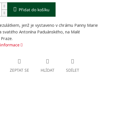
Přidat do košíku
Jezulátkem, jenž je vystaveno v chrámu Panny Marie
 a svatého Antonína Paduánského, na Malé
 Praze.
 informace
ZEPTAT SE
HLÍDAT
SDÍLET