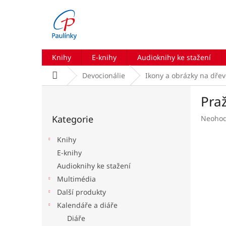
Přejít
na
obsah
Knihy
E-knihy
Audioknihy ke stažení
Domů
Devocionálie
Ikony a obrázky na dře
P
Praž
o
Přeskočit
s
Kategorie
Průmě
Neoho
kategorie
t
hodnoc
r
produk
Knihy
a
je
E-knihy
n
0,0
Audioknihy ke stažení
z
n
5
í
Multimédia
hvězdič
p
Další produkty
a
Kalendáře a diáře
n
Diáře
e