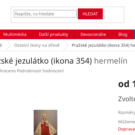
HLEDAT
Multimédia
Další produkty
Devocionálie
Blog
vě
Ostatní ikony na dřevě
Pražské jezulátko (ikona 354)
h
ské jezulátko (ikona 354)
hermelín
rné
dnoceno
Podrobnosti hodnocení
ení
od
tu
Měrná
Zvolt
cena:
ek.
Rozměr
Můžeme 
Doprava