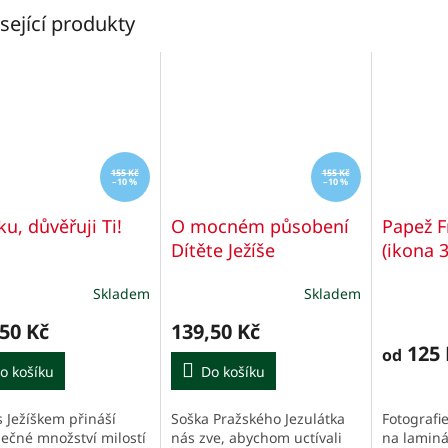
sející produkty
155 Kč
155 Kč
–10 %
–10 %
ku, důvěřuji Ti!
O mocném působení
Papež F
Dítěte Ježíše
(ikona 
Skladem
Skladem
50 Kč
139,50 Kč
125 
od
o košíku
Do košíku
s Ježíškem přináší
Soška Pražského Jezulátka
Fotografi
ečné množství milostí
nás zve, abychom uctívali
na laminá