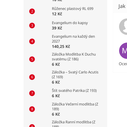
Růženec plastový RL 699
12 Kč
Evangelium do kapsy
39 Kč
Evangelium na každý den
2027
140,25 Kč
Záložka Modlitba K Duchu
svatému (Z 186)
Oceň
6 Kč
Záložka – Svatý Carlo Acutis
(Z 169)
6 Kč
Štít svatého Patrika (Z 193)
6 Kč
Záložka Večerní modlitba (Z
189)
6 Kč
Záložka Ranní modlitba (Z
188)