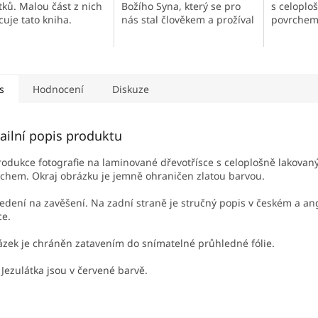
tků. Malou část z nich
Božího Syna, který se pro
s celoplo
cuje tato kniha.
nás stal člověkem a prožíval
povrchem
i lidské dětství, a sbližuje
nás se skutečným Kristem.
s
Hodnocení
Diskuze
ailní popis produktu
odukce fotografie na laminované dřevotřísce s celoplošně lakova
chem. Okraj obrázku je jemně ohraničen zlatou barvou.
edení na zavěšení. Na zadní straně je stručný popis v českém a an
ce.
zek je chráněn zatavením do snímatelné průhledné fólie.
 Jezulátka jsou v červené barvě.