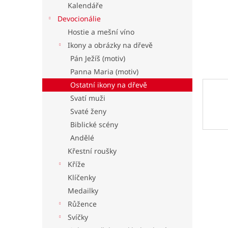
Kalendáře
l
Devocionálie
Hostie a mešní víno
Ikony a obrázky na dřevě
Pán Ježíš (motiv)
Panna Maria (motiv)
Ostatní ikony na dřevě
Svatí muži
Svaté ženy
Biblické scény
Andělé
Křestní roušky
Kříže
Klíčenky
Medailky
Růžence
Svíčky