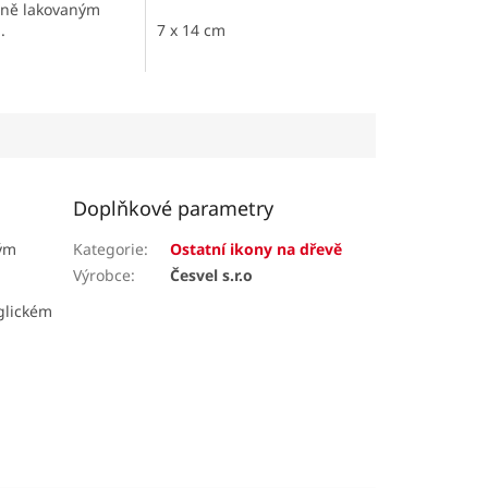
šně lakovaným
.
7 x 14 cm
Doplňkové parametry
ným
Kategorie
:
Ostatní ikony na dřevě
Výrobce
:
Česvel s.r.o
glickém