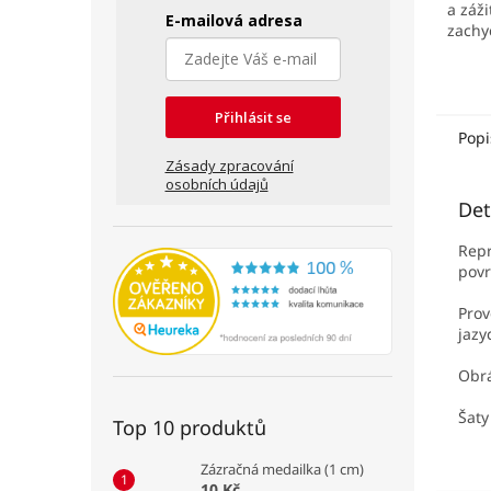
a záži
E-mailová adresa
zachy
Přihlásit se
Popi
Zásady zpracování
osobních údajů
Det
Repr
povr
Prov
jazy
Obrá
Šaty
Top 10 produktů
Zázračná medailka (1 cm)
10 Kč