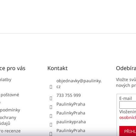
ce pro vás
Kontakt
Odebíra
platby
Vložte sv
objednavky
@
paulinky.
nových p
cz
 poštovné
733 755 999
E-mail
e
PaulinkyPraha
 podmínky
Vložení
PaulinkyPraha
ochrany
osobníc
paulinkypraha
údajů
PaulinkyPraha
ro recenze
PŘIHL