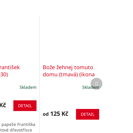
rantišek
Bože žehnej tomuto
330)
domu (tmavá) (ikona
Další
392)
Požehnání domu
produkt
Skladem
Skladem
- Dřevo
Kč
DETAIL
125 Kč
od
DETAIL
e papeže Františka
tové dřevotřísce