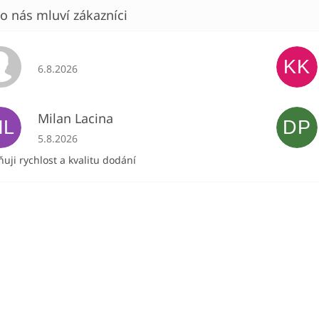
KK
Hodnocení obchodu je 5 z 5 hvězdiček.
6.8.2026
Milan Lacina
ML
DP
Hodnocení obchodu je 5 z 5 hvězdiček.
5.8.2026
uji rychlost a kvalitu dodání