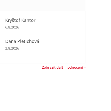
Kryštof Kantor
Hodnocení obchodu je 5 z 5 hvězdiček.
6.8.2026
Dana Pletichová
Hodnocení obchodu je 5 z 5 hvězdiček.
2.8.2026
Zobrazit další hodnocení