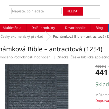
HLEDAT
Multimédia
Další produkty
Devocionálie
Blog
Český ekumenický překlad
Poznámková Bible – antracitová (1
námková Bible – antracitová (1254)
rné
dnoceno
Podrobnosti hodnocení
Značka:
Česká biblická společno
ení
tu
490 Kč
441
Měrná
Skla
cena:
ek.
Můžeme 
Doprava