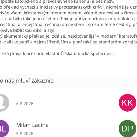
 (podle katolického a pravoslavného kánonu) a bez nich.
o překlad vychází z iniciativy protestantských církví, nicméně je uz
íván všemi křesťanskými denominacemi včetně pravoslaví a římsko
ve, což bylo také jeho účelem. Text je pořízen přímo z originálních 
rejština, aramejština, řečtina) do moderní, srozumitelné češtiny, p
ovává biblickou dikci a styl.
ý ekumenický překlad je, zdá se, nejcitovanější v moderní literatuř
e kralické patří k nejrozšířenějším a platí také za standardní zdroj b
í.
rská práva k překladu vlastní Česká biblická společnost.
KK
Hodnocení obchodu je 5 z 5 hvězdiček.
6.8.2026
Milan Lacina
ML
DP
Hodnocení obchodu je 5 z 5 hvězdiček.
5.8.2026