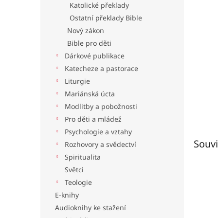
Katolické překlady
l
Ostatní překlady Bible
Nový zákon
Bible pro děti
Dárkové publikace
Katecheze a pastorace
Liturgie
Mariánská úcta
Modlitby a pobožnosti
Pro děti a mládež
Psychologie a vztahy
Souvi
Rozhovory a svědectví
Spiritualita
Světci
Teologie
E-knihy
Audioknihy ke stažení