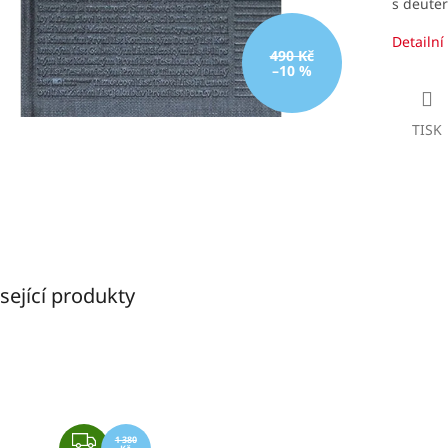
s deute
Detailní
490 Kč
–10 %
TISK
sející produkty
Z
1 380