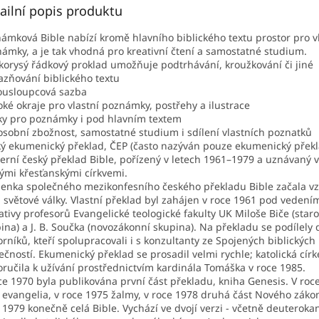
ailní popis produktu
ámková Bible nabízí kromě hlavního biblického textu prostor pro v
ámky, a je tak vhodná pro kreativní čtení a samostatné studium.
lkorysý řádkový proklad umožňuje podtrhávání, kroužkování či jiné
azňování biblického textu
ousloupcová sazba
roké okraje pro vlastní poznámky, postřehy a ilustrace
nky pro poznámky i pod hlavním textem
osobní zbožnost, samostatné studium i sdílení vlastních poznatků
ý ekumenický překlad, ČEP (často nazýván pouz
e ekumenický překla
rní český překlad Bible, pořízený v letech 1961–1979 a uznávaný 
ými křesťanskými církvemi.
enka společného mezikonfesního českého překladu Bible začala vzn
. světové války. Vlastní překlad byl zahájen v roce 1961 pod vedení
iativy profesorů Evangelické teologické fakulty UK Miloše Biče (star
ina) a J. B. Součka (novozákonní skupina). Na překladu se podílely
rníků, kteří spolupracovali i s konzultanty ze Spojených biblických
ečností. Ekumenický překlad se prosadil velmi rychle; katolická círke
ručila k užívání prostřednictvím kardinála Tomáška v roce 1985.
ce 1970 byla publikována první část překladu, kniha Genesis. V roc
i evangelia, v roce 1975 žalmy, v roce 1978 druhá část Nového záko
 1979 konečně celá Bible. Vychází ve dvojí verzi - včetně deuterok