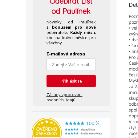
Odebírat
List
Det
od Paulínek
Pozn
Novinky od Paulínek
pozn
s
bonusem pro nové
• ve
odběratele.
Každý měsíc
zvýr
kód na knihu měsíce pro
• dv
všechny.
• ši
• li
E-mailová adresa
Pro 
Česk
mode
česk
Myšl
Přihlásit se
za 2
inic
Zásady zpracování
skup
osobních údajů
odbo
spol
dopo
V ro
čtyř
roce