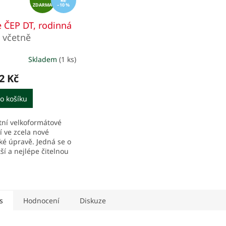
Kč
ZDARMA
D
–10 %
A
e ČEP DT, rodinná
R
1
včetně
M
erokanonických
A
Skladem
(1 ks)
2 Kč
o košíku
tní velkoformátové
í ve zcela nové
cké úpravě. Jedná se o
ší a nejlépe čitelnou
 v Českém
nickém překladu s
rokanonickými
mi, vhodnou...
s
Hodnocení
Diskuze