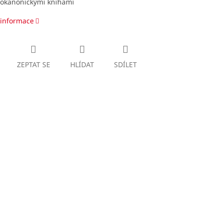
rokanonickými knihami
 informace
ZEPTAT SE
HLÍDAT
SDÍLET