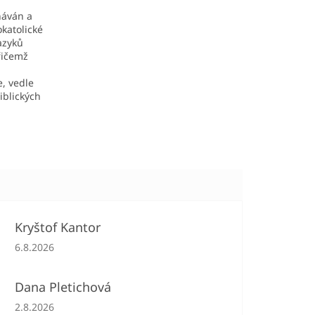
náván a
katolické
jazyků
řičemž
e, vedle
iblických
Kryštof Kantor
Hodnocení obchodu je 5 z 5 hvězdiček.
6.8.2026
Dana Pletichová
Hodnocení obchodu je 5 z 5 hvězdiček.
2.8.2026