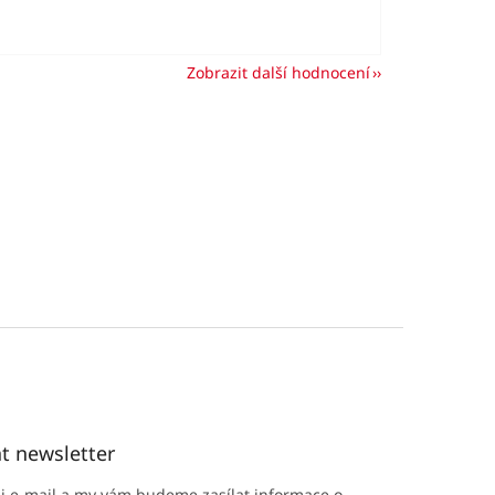
Zobrazit další hodnocení
t newsletter
ůj e-mail a my vám budeme zasílat informace o