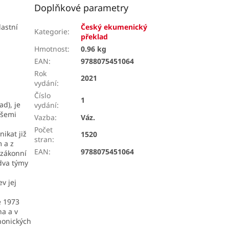
Doplňkové parametry
lastní
Český ekumenický
Kategorie
:
překlad
Hmotnost
:
0.96 kg
EAN
:
9788075451064
Rok
2021
vydání
:
Číslo
1
d), je
vydání
:
všemi
Vazba
:
Váz.
Počet
ikat již
1520
stran
:
m a z
EAN
:
9788075451064
ozákonní
 dva týmy
v jej
e 1973
na a v
anonických