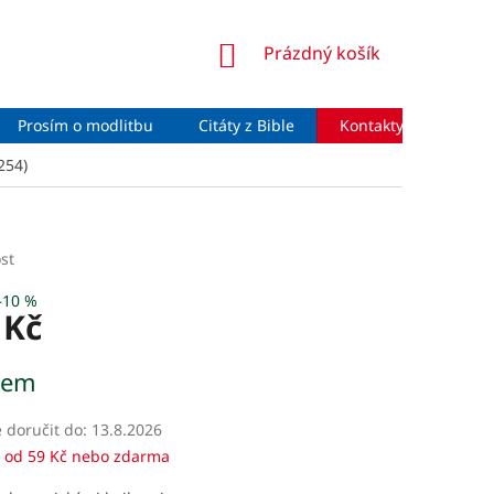
NÁKUPNÍ
Prázdný košík
KOŠÍK
Prosím o modlitbu
Citáty z Bible
Kontakty
Moje 
254)
st
–10 %
 Kč
dem
doručit do:
13.8.2026
 od 59 Kč nebo zdarma