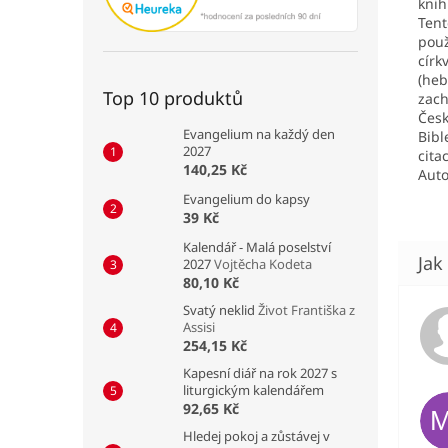
knih
Tent
použ
círk
(heb
Top 10 produktů
zach
Česk
Evangelium na každý den
Bibl
2027
citac
140,25 Kč
Auto
Evangelium do kapsy
39 Kč
Kalendář - Malá poselství
2027
Vojtěcha Kodeta
80,10 Kč
Svatý neklid
Život Františka z
Assisi
254,15 Kč
Kapesní diář na rok 2027 s
liturgickým kalendářem
92,65 Kč
Hledej pokoj a zůstávej v