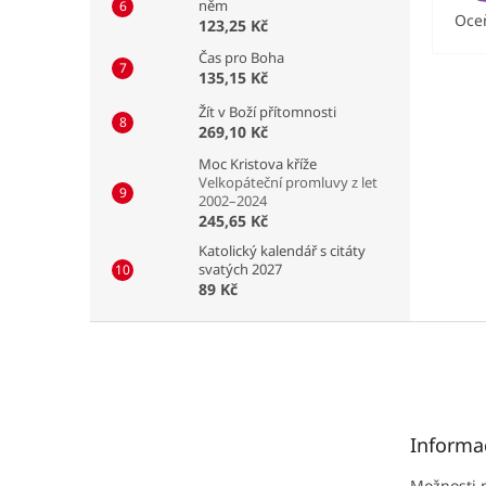
něm
Oceň
123,25 Kč
Čas pro Boha
135,15 Kč
Žít v Boží přítomnosti
269,10 Kč
Moc Kristova kříže
Velkopáteční promluvy z let
2002–2024
245,65 Kč
Katolický kalendář s citáty
svatých 2027
89 Kč
Z
á
p
a
t
Informa
í
Možnosti 