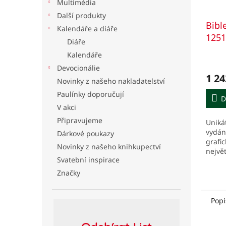
Multimédia
Další produkty
Bibl
Kalendáře a diáře
125
Diáře
deut
Kalendáře
knih
Devocionálie
1 24
Novinky z našeho nakladatelství
Paulínky doporučují
D
V akci
Připravujeme
Uniká
vydán
Dárkové poukazy
grafi
Novinky z našeho knihkupectví
největ
Svatební inspirace
Bibli
ekume
Značky
deute
kniha
Popi