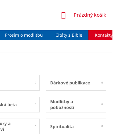
NÁKUPNÍ
Prázdný košík
KOŠÍK
Prosím o modlitbu
Citáty z Bible
Kontakty
Moje 
Dárkové publikace
Modlitby a
ská úcta
pobožnosti
ory a
Spiritualita
ví