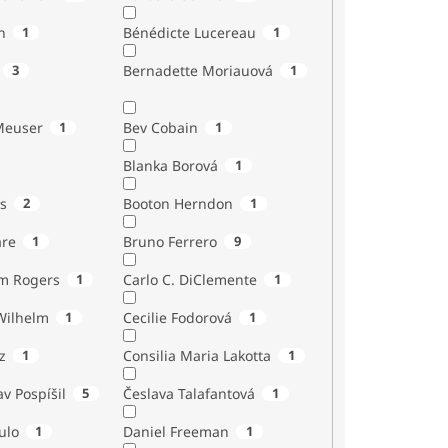
n
1
Bénédicte Lucereau
1
3
Bernadette Moriauová
1
Meuser
1
Bev Cobain
1
Blanka Borová
1
s
2
Booton Herndon
1
are
1
Bruno Ferrero
9
m Rogers
1
Carlo C. DiClemente
1
Wilhelm
1
Cecilie Fodorová
1
z
1
Consilia Maria Lakotta
1
av Pospíšil
5
Česlava Talafantová
1
ulo
1
Daniel Freeman
1