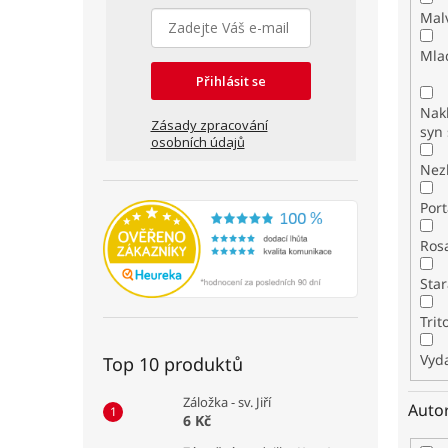
Mal
Mla
Přihlásit se
Nakl
Zásady zpracování
syn 
osobních údajů
Nez
Por
Ros
Star
Tri
Vyda
Top 10 produktů
Záložka - sv. Jiří
Auto
6 Kč