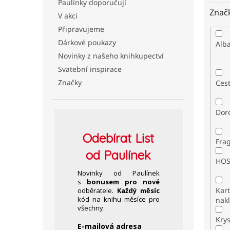
Paulínky doporučují
Znač
V akci
Připravujeme
Dárkové poukazy
Alb
Novinky z našeho knihkupectví
Svatební inspirace
Značky
Ces
Dor
Odebírat
List
Fra
od Paulínek
HO
Novinky od Paulínek
s
bonusem pro nové
Kar
odběratele.
Každý měsíc
kód na knihu měsíce pro
nakl
všechny.
Kry
E-mailová adresa