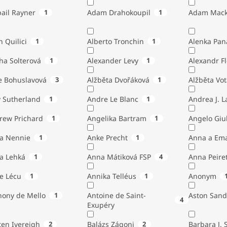
ail Rayner
1
Adam Drahokoupil
1
Adam Mack
n Quilici
1
Alberto Tronchin
1
Alenka Pan
ha Solterová
1
Alexander Levy
1
Alexandr Fl
e Bohuslavová
3
Alžběta Dvořáková
1
Alžběta Vo
 Sutherland
1
Andre Le Blanc
1
Andrea J. 
rew Prichard
1
Angelika Bartram
1
Angelo 
ta Nennie
1
Anke Precht
1
Anna a Em
a Lehká
1
Anna Mátiková FSP
4
Anna Peiret
e Lécu
1
Annika Telléus
1
Anonym
hony de Mello
1
Antoine de Saint-
Aston Sand
4
Exupéry
Austen Ivereigh
2
Balázs Zágoni
2
Barbara J. 