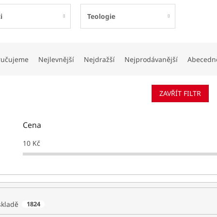
i
Teologie
ručujeme
Nejlevnější
Nejdražší
Nejprodávanější
Abecedn
ZAVŘÍT FILTR
Cena
10
Kč
skladě
1824