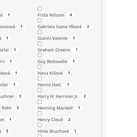
el
1
Frida Nilsson
4
ossisová
1
Gabriela Ivana Vlková
2
t
1
Gianni Valente
1
orlai
1
Graham Greene
1
rri
1
Guy Bedouelle
1
nková
1
Hana Kišová
1
ndar
1
Hanns Hatt,
1
Kushner
3
Harry H. Harrison Jr.
2
r Röhr
3
Henning Mankell
1
on
1
Henry Cloud
2
t
5
Hilde Bruchová
1