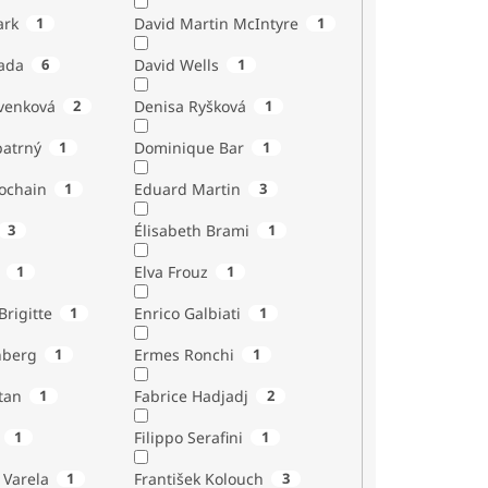
ark
1
David Martin McIntyre
1
ada
6
David Wells
1
venková
2
Denisa Ryšková
1
atrný
1
Dominique Bar
1
ochain
1
Eduard Martin
3
3
Élisabeth Brami
1
1
Elva Frouz
1
rigitte
1
Enrico Galbiati
1
nberg
1
Ermes Ronchi
1
tan
1
Fabrice Hadjadj
2
1
Filippo Serafini
1
 Varela
1
František Kolouch
3