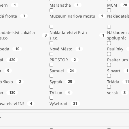
vern
1
Maranatha
1
MCM
28
dá fronta
3
Muzeum Karlova mostu
1
Nakladatels
adatelství Lukáš a
Nakladatelství Práh
Nákladem a
3
1
s.r.o.
s.r.o.
spolupráci
beda
10
Nové Město
1
Paulínky
tál
420
PROSTOR
2
Psalterium
a
9
Samuel
24
Slovart
1
á škola
2
Sypták
25
Triáda
1
ton
130
TV Lux
4
ver.sk
3
vatelství IN!
4
Vyšehrad
31
r