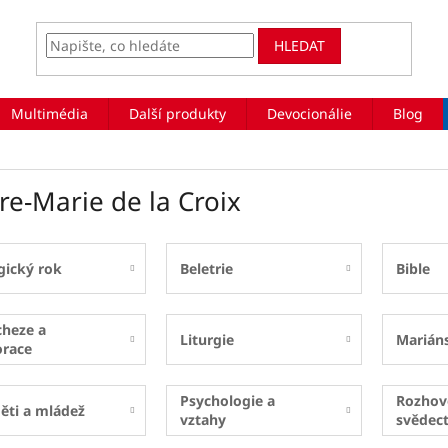
HLEDAT
Multimédia
Další produkty
Devocionálie
Blog
re-Marie de la Croix
gický rok
Beletrie
Bible
cheze a
Liturgie
Marián
orace
Psychologie a
Rozhov
ěti a mládež
vztahy
svědect