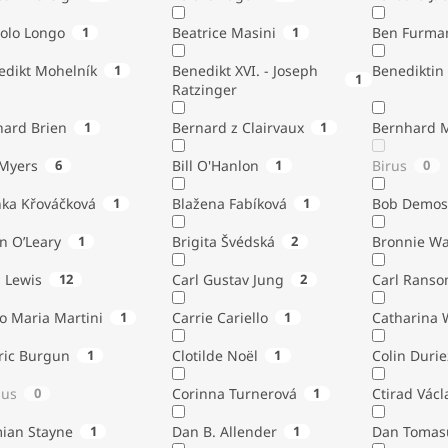
tolo Longo
1
Beatrice Masini
1
Ben Furma
edikt Mohelník
1
Benedikt XVI. - Joseph
Benediktin
1
Ratzinger
nard Brien
1
Bernard z Clairvaux
1
Bernhard 
Bill Myers
6
Bill O'Hanlon
1
Birus
0
nka Křováčková
1
Blažena Fabíková
1
Bob Demos
n O’Leary
1
Brigita Švédská
2
Bronnie W
. Lewis
12
Carl Gustav Jung
2
Carl Ranso
o Maria Martini
1
Carrie Cariello
1
Catharina 
ric Burgun
1
Clotilde Noël
1
Colin Durie
lus
0
Corinna Turnerová
1
Ctirad Václ
ian Stayne
1
Dan B. Allender
1
Dan Tomas