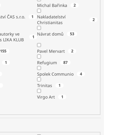
Michal Bařinka
2
tví ČAS s.r.o.
1
Nakladatelství
2
Christianitas
utorky ve
Návrat domů
53
1
 s LIKA KLUB
155
Pavel Mervart
2
1
Refugium
87
Spolek Communio
4
1
Trinitas
1
Virgo Art
1