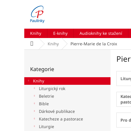
Přejít
na
obsah
Knihy
E-knihy
Audioknihy ke stažení
Domů
Knihy
Pierre-Marie de la Croix
P
Pier
o
Přeskočit
s
Kategorie
kategorie
t
r
Litur
Knihy
a
Liturgický rok
n
Beletrie
n
Kate
past
í
Bible
p
Dárkové publikace
a
Katecheze a pastorace
Pro d
n
Liturgie
e