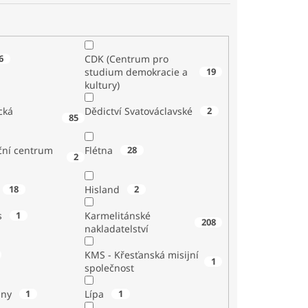
6
CDK (Centrum pro
studium demokracie a
19
kultury)
cká
Dědictví Svatováclavské
2
85
ční centrum
Flétna
28
2
18
Hisland
2
s
1
Karmelitánské
208
nakladatelství
KMS - Křesťanská misijní
1
společnost
iny
1
Lípa
1