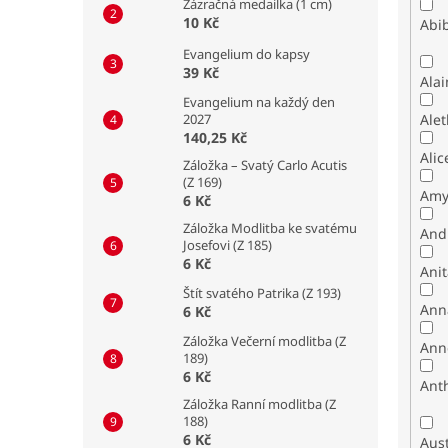
Zázračná medailka (1 cm)
10 Kč
Abib
Evangelium do kapsy
39 Kč
Alai
Evangelium na každý den
2027
Alet
140,25 Kč
Alic
Záložka – Svatý Carlo Acutis
(Z 169)
Amy
6 Kč
Záložka Modlitba ke svatému
And
Josefovi (Z 185)
6 Kč
Ani
Štít svatého Patrika (Z 193)
Ann
6 Kč
Záložka Večerní modlitba (Z
Ann
189)
6 Kč
Ant
Záložka Ranní modlitba (Z
188)
6 Kč