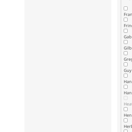
Fran
Fri
Gab
Gilb
Gre
Guy 
Han
Han
Hea
Henr
Her