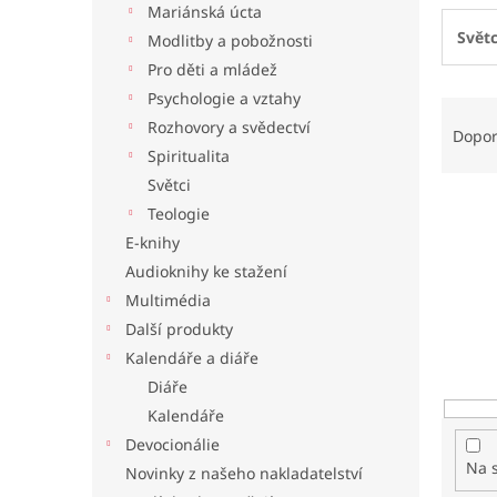
Mariánská úcta
l
Světc
Modlitby a pobožnosti
Pro děti a mládež
Psychologie a vztahy
Ř
Rozhovory a svědectví
a
Dopo
z
Spiritualita
e
Světci
n
Teologie
í
E-knihy
p
Audioknihy ke stažení
r
o
Multimédia
d
Další produkty
u
Kalendáře a diáře
k
Diáře
t
Kalendáře
ů
Devocionálie
Na 
Novinky z našeho nakladatelství