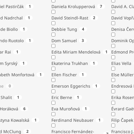
el Pastirčák
1
Daniela Krolupperová
7
David A. Cl
id Nadrchal
1
David Steindl-Rast
2
David Vopř
de Biollo
1
Debbie Tung
4
Denisa Čer
indo Ruotolo
1
Dom Samuel
3
Dominik Op
ar Rai
1
Edita Miriam Mendelová
1
Edmond Pr
ém Syrský
1
Ekaterina Trukhan
1
Elias Vella
zabeth Monfortová
1
Ellen Fischer
1
Else Müller
ne
0
Emerson Eggerichs
1
Endresová B
 Shalit
1
Eric Berne
1
Erika Rose
 Horáková
6
Eva Muroňová
1
Évrard Gaë
styna Kowalská
1
Ferdinand Neubauer
1
Filip Čapek
yd McClung
2
Francisco Fernández-
Francisco J.