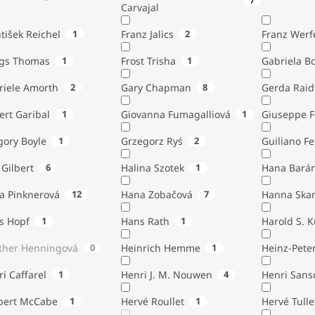
7
Carvajal
tišek Reichel
1
Franz Jalics
2
Franz Werf
ngs Thomas
1
Frost Trisha
1
Gabriela B
riele Amorth
2
Gary Chapman
8
Gerda Raid
ert Garibal
1
Giovanna Fumagalliová
1
Giuseppe F
gory Boyle
1
Grzegorz Ryś
2
Guiliano Fe
Gilbert
6
Halina Szotek
1
Hana Bará
a Pinknerová
12
Hana Zobačová
7
Hanna Ska
s Hopf
1
Hans Rath
1
Harold S. 
ther Henningová
0
Heinrich Hemme
1
Heinz-Pete
i Caffarel
1
Henri J. M. Nouwen
4
Henri Sans
bert McCabe
1
Hervé Roullet
1
Hervé Tulle