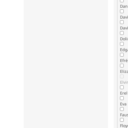
Dani
Dav
Davi
Dol
Edg
Efr
Eli
Elvi
Erel
Eva
Fau
Flo