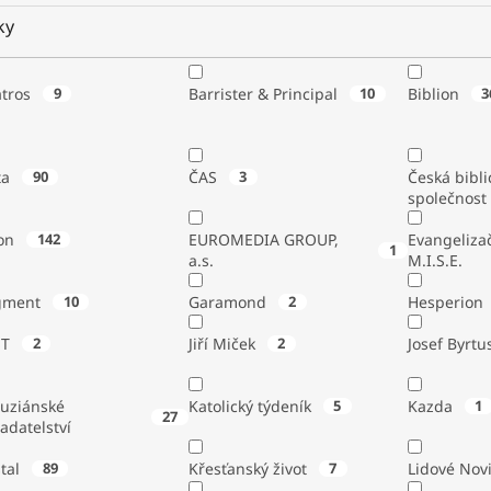
ky
atros
9
Barrister & Principal
10
Biblion
3
ta
90
ČAS
3
Česká bibli
společnost
on
142
EUROMEDIA GROUP,
Evangeliza
1
a.s.
M.I.S.E.
gment
10
Garamond
2
Hesperion
ST
2
Jiří Miček
2
Josef Byrtu
tuziánské
Katolický týdeník
5
Kazda
1
27
adatelství
stal
89
Křesťanský život
7
Lidové Nov