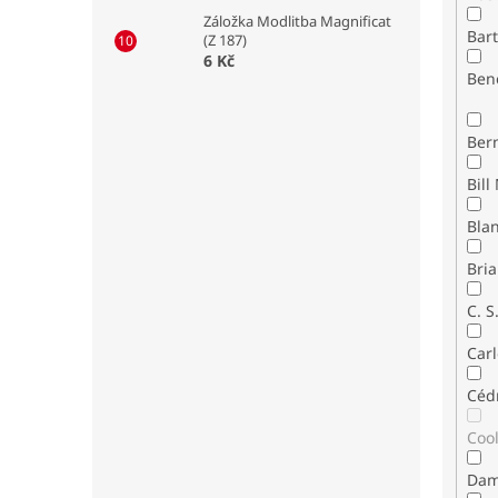
Záložka Modlitba Magnificat
Bar
(Z 187)
6 Kč
Ben
Ber
Bla
Bria
C. S
Carl
Céd
Coo
Dam