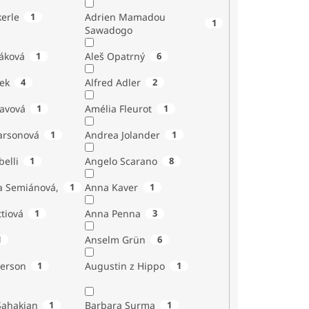
erle
1
Adrien Mamadou
1
Sawadogo
áková
1
Aleš Opatrný
6
ek
4
Alfred Adler
2
tavová
1
Amélia Fleurot
1
Larsonová
1
Andrea Jolander
1
Giubelli
1
Angelo Scarano
8
a Semiánová,
1
Anna Kaver
1
tiová
1
Anna Penna
3
1
Anselm Grün
6
erson
1
Augustin z Hippo
1
Sahakian
1
Barbara Surma
1