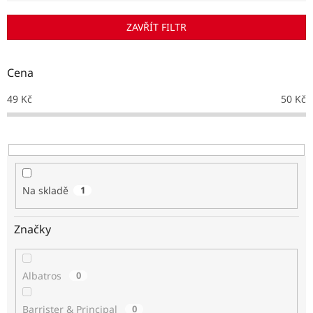
í
p
ZAVŘÍT FILTR
r
o
d
Cena
u
k
49
Kč
50
Kč
t
ů
Na skladě
1
Značky
Albatros
0
Barrister & Principal
0