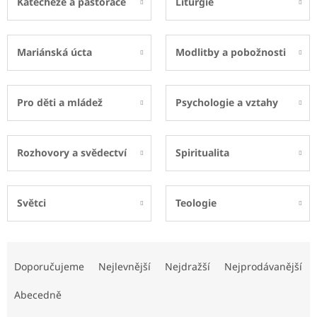
Katecheze a pastorace
Liturgie
Mariánská úcta
Modlitby a pobožnosti
Pro děti a mládež
Psychologie a vztahy
Rozhovory a svědectví
Spiritualita
Světci
Teologie
Ř
a
Doporučujeme
Nejlevnější
Nejdražší
Nejprodávanější
z
e
Abecedně
n