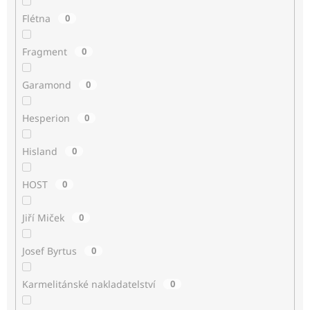
Flétna
0
Fragment
0
Garamond
0
Hesperion
0
Hisland
0
HOST
0
Jiří Miček
0
Josef Byrtus
0
Karmelitánské nakladatelství
0