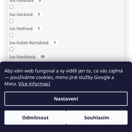
Iva Fukalová
Iva Gecková
1
Iva Hothová
1
Iva Košek Bartošová
1
Iva Nováková
10
Aby vám web fungoval a vy viděli jen to, co vás zajímá
Iva Procházková
1
— používáme cookies, mimo jiné služby Google a
Meta.
Více informací
Ivan Renč
1
Nastavení
Ivan Steiger
1
Ivana Karásková
1
Odmítnout
Souhlasím
Odběr novinek
Jack Frost
1