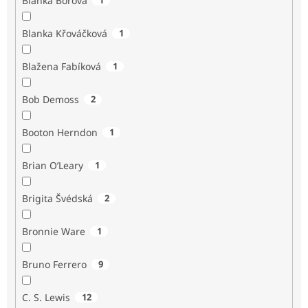
Blanka Borová
Blanka Křováčková
1
Blažena Fabíková
1
Bob Demoss
2
Booton Herndon
1
Brian O’Leary
1
Brigita Švédská
2
Bronnie Ware
1
Bruno Ferrero
9
C. S. Lewis
12