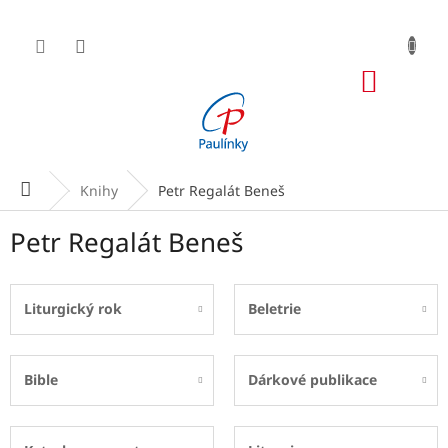
Přejít
na
obsah
NÁKUP
KOŠÍK
Domů
Knihy
Petr Regalát Beneš
Petr Regalát Beneš
Liturgický rok
Beletrie
Bible
Dárkové publikace