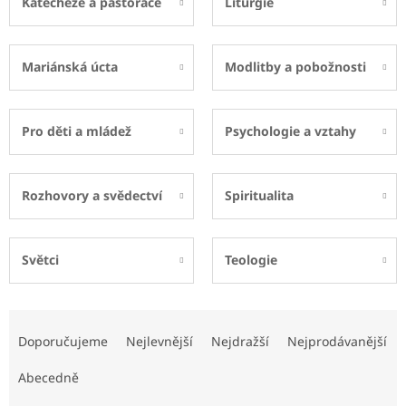
Katecheze a pastorace
Liturgie
Mariánská úcta
Modlitby a pobožnosti
Pro děti a mládež
Psychologie a vztahy
Rozhovory a svědectví
Spiritualita
Světci
Teologie
Ř
a
Doporučujeme
Nejlevnější
Nejdražší
Nejprodávanější
z
e
Abecedně
n