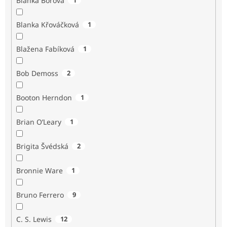
Blanka Borová
Blanka Křováčková
1
Blažena Fabíková
1
Bob Demoss
2
Booton Herndon
1
Brian O’Leary
1
Brigita Švédská
2
Bronnie Ware
1
Bruno Ferrero
9
C. S. Lewis
12