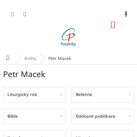
Přejít
na
obsah
NÁKUP
KOŠÍK
Domů
Knihy
Petr Macek
Petr Macek
Liturgický rok
Beletrie
Bible
Dárkové publikace