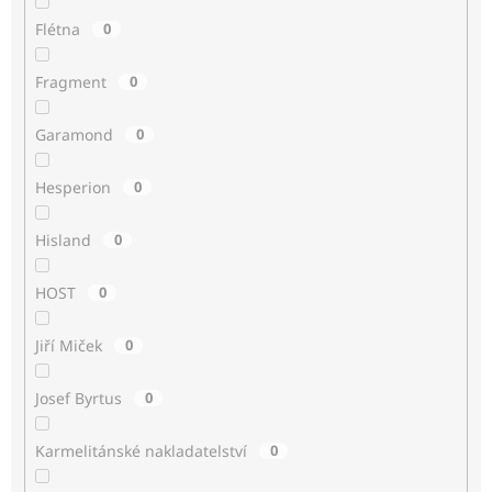
Flétna
0
Fragment
0
Garamond
0
Hesperion
0
Hisland
0
HOST
0
Jiří Miček
0
Josef Byrtus
0
Karmelitánské nakladatelství
0