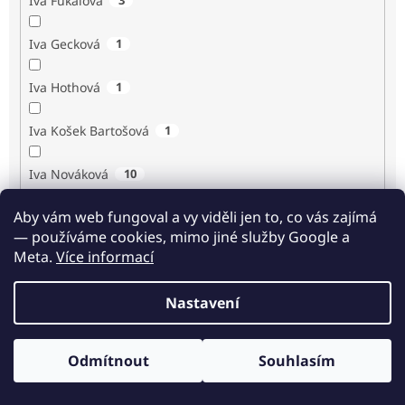
Iva Fukalová
Iva Gecková
1
Iva Hothová
1
Iva Košek Bartošová
1
Iva Nováková
10
Aby vám web fungoval a vy viděli jen to, co vás zajímá
Iva Procházková
1
— používáme cookies, mimo jiné služby Google a
Meta.
Více informací
Ivan Renč
1
Nastavení
Ivan Steiger
1
Ivana Karásková
1
Odmítnout
Souhlasím
Odběr novinek
Jack Frost
1