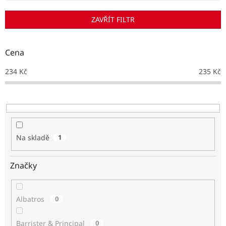
í
p
ZAVŘÍT FILTR
r
o
d
Cena
u
k
234
Kč
235
Kč
t
ů
Na skladě
1
Značky
Albatros
0
Barrister & Principal
0