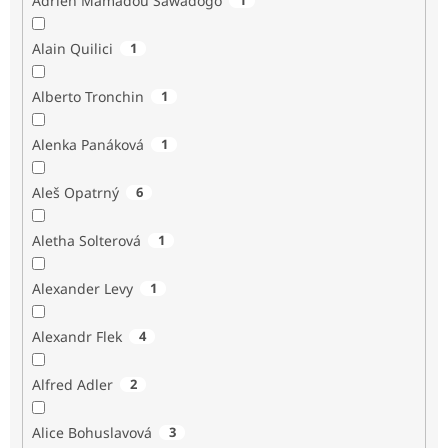
Adrien Mamadou Sawadogo
Alain Quilici
1
Alberto Tronchin
1
Alenka Panáková
1
Aleš Opatrný
6
Aletha Solterová
1
Alexander Levy
1
Alexandr Flek
4
Alfred Adler
2
Alice Bohuslavová
3